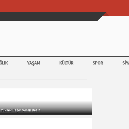
ĞLIK
YAŞAM
KÜLTÜR
SPOR
SİY
 Yüksek Değer Veren Besin