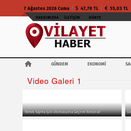
7 Ağustos 2026 Cuma
47,70 TL
55,03 TL
HAKKIMIZDA
İLETIŞIM
KÜNYE
GÜNDEM
EKONOMİ
SA
Video Galeri 1
Yemek Yapma İşini Otomasyona Geçiren Restoran
En