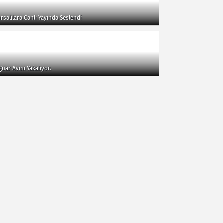
rsalılara Canlı Yayında Seslendi
guar Avını Yakalıyor.