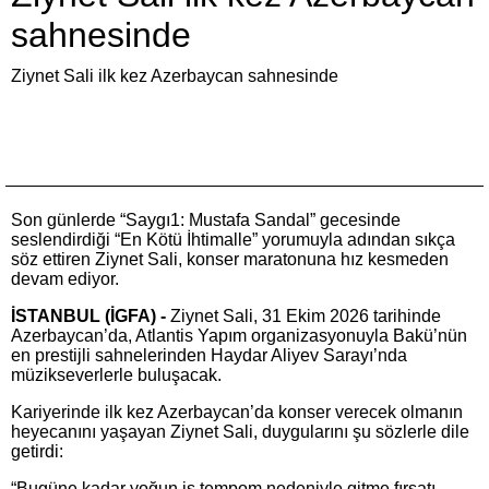
sahnesinde
Ziynet Sali ilk kez Azerbaycan sahnesinde
Son günlerde “Saygı1: Mustafa Sandal” gecesinde
seslendirdiği “En Kötü İhtimalle” yorumuyla adından sıkça
söz ettiren Ziynet Sali, konser maratonuna hız kesmeden
devam ediyor.
İSTANBUL (İGFA) -
Ziynet Sali, 31 Ekim 2026 tarihinde
Azerbaycan’da, Atlantis Yapım organizasyonuyla Bakü’nün
en prestijli sahnelerinden Haydar Aliyev Sarayı’nda
müzikseverlerle buluşacak.
Kariyerinde ilk kez Azerbaycan’da konser verecek olmanın
heyecanını yaşayan Ziynet Sali, duygularını şu sözlerle dile
getirdi:
“Bugüne kadar yoğun iş tempom nedeniyle gitme fırsatı