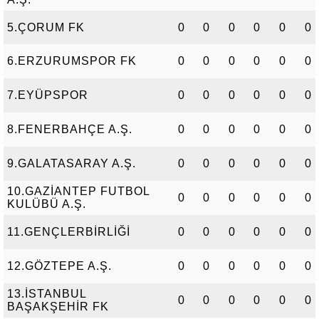
5.ÇORUM FK
0
0
0
0
0
0
6.ERZURUMSPOR FK
0
0
0
0
0
0
7.EYÜPSPOR
0
0
0
0
0
0
8.FENERBAHÇE A.Ş.
0
0
0
0
0
0
9.GALATASARAY A.Ş.
0
0
0
0
0
0
10.GAZİANTEP FUTBOL
0
0
0
0
0
0
KULÜBÜ A.Ş.
11.GENÇLERBİRLİĞİ
0
0
0
0
0
0
12.GÖZTEPE A.Ş.
0
0
0
0
0
0
13.İSTANBUL
0
0
0
0
0
0
BAŞAKŞEHİR FK