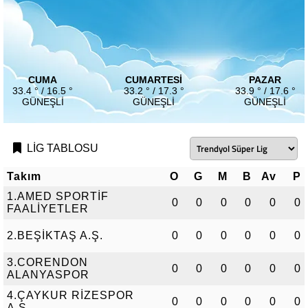
CUMA
CUMARTESI
PAZAR
33.4 ° / 16.5 °
33.2 ° / 17.3 °
33.9 ° / 17.6 °
GÜNEŞLI
GÜNEŞLI
GÜNEŞLI
LİG TABLOSU
Takım
O
G
M
B
Av
P
1.AMED SPORTİF
0
0
0
0
0
0
FAALİYETLER
2.BEŞİKTAŞ A.Ş.
0
0
0
0
0
0
3.CORENDON
0
0
0
0
0
0
ALANYASPOR
4.ÇAYKUR RİZESPOR
0
0
0
0
0
0
A.Ş.