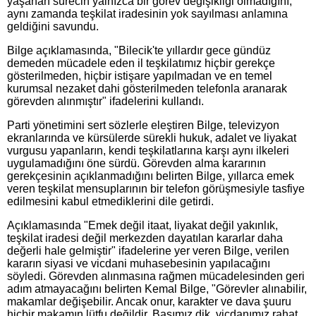
yaşanan sürecin yalnızca bir görev değişikliği olmadığını,
aynı zamanda teşkilat iradesinin yok sayılması anlamına
geldiğini savundu.
Bilge açıklamasında, "Bilecik'te yıllardır gece gündüz
demeden mücadele eden il teşkilatımız hiçbir gerekçe
gösterilmeden, hiçbir istişare yapılmadan ve en temel
kurumsal nezaket dahi gösterilmeden telefonla aranarak
görevden alınmıştır" ifadelerini kullandı.
Parti yönetimini sert sözlerle eleştiren Bilge, televizyon
ekranlarında ve kürsülerde sürekli hukuk, adalet ve liyakat
vurgusu yapanların, kendi teşkilatlarına karşı aynı ilkeleri
uygulamadığını öne sürdü. Görevden alma kararının
gerekçesinin açıklanmadığını belirten Bilge, yıllarca emek
veren teşkilat mensuplarının bir telefon görüşmesiyle tasfiye
edilmesini kabul etmediklerini dile getirdi.
Açıklamasında "Emek değil itaat, liyakat değil yakınlık,
teşkilat iradesi değil merkezden dayatılan kararlar daha
değerli hale gelmiştir" ifadelerine yer veren Bilge, verilen
kararın siyasi ve vicdani muhasebesinin yapılacağını
söyledi. Görevden alınmasına rağmen mücadelesinden geri
adım atmayacağını belirten Kemal Bilge, "Görevler alınabilir,
makamlar değişebilir. Ancak onur, karakter ve dava şuuru
hiçbir makamın lütfu değildir. Başımız dik, vicdanımız rahat,