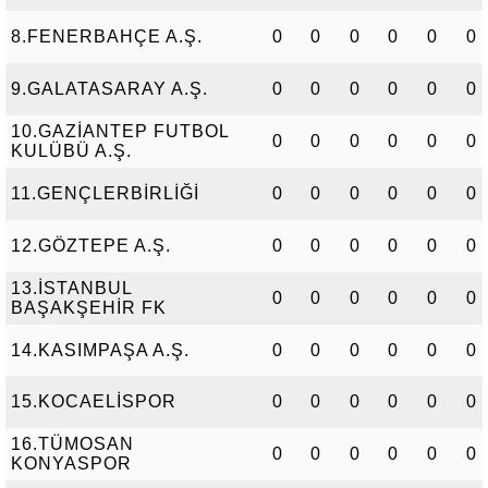
8.FENERBAHÇE A.Ş.
0
0
0
0
0
0
9.GALATASARAY A.Ş.
0
0
0
0
0
0
10.GAZİANTEP FUTBOL
0
0
0
0
0
0
KULÜBÜ A.Ş.
11.GENÇLERBİRLİĞİ
0
0
0
0
0
0
12.GÖZTEPE A.Ş.
0
0
0
0
0
0
13.İSTANBUL
0
0
0
0
0
0
BAŞAKŞEHİR FK
14.KASIMPAŞA A.Ş.
0
0
0
0
0
0
15.KOCAELİSPOR
0
0
0
0
0
0
16.TÜMOSAN
0
0
0
0
0
0
KONYASPOR