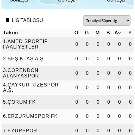
GÜNEŞLI
GÜNEŞLI
GÜNEŞLI
LİG TABLOSU
Takım
O
G
M
B
Av
P
1.AMED SPORTİF
0
0
0
0
0
0
FAALİYETLER
2.BEŞİKTAŞ A.Ş.
0
0
0
0
0
0
3.CORENDON
0
0
0
0
0
0
ALANYASPOR
4.ÇAYKUR RİZESPOR
0
0
0
0
0
0
A.Ş.
5.ÇORUM FK
0
0
0
0
0
0
6.ERZURUMSPOR FK
0
0
0
0
0
0
7.EYÜPSPOR
0
0
0
0
0
0