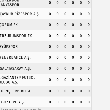
.CORENDON
0
0
0
0
0
0
LANYASPOR
.ÇAYKUR RİZESPOR A.Ş.
0
0
0
0
0
0
.ÇORUM FK
0
0
0
0
0
0
.ERZURUMSPOR FK
0
0
0
0
0
0
.EYÜPSPOR
0
0
0
0
0
0
.FENERBAHÇE A.Ş.
0
0
0
0
0
0
.GALATASARAY A.Ş.
0
0
0
0
0
0
0.GAZİANTEP FUTBOL
0
0
0
0
0
0
ULÜBÜ A.Ş.
1.GENÇLERBİRLİĞİ
0
0
0
0
0
0
2.GÖZTEPE A.Ş.
0
0
0
0
0
0