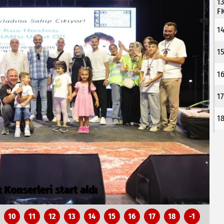
1
F
1
1
1
1
1
'de tam gaz sürüyor
M
10
11
12
13
14
15
16
17
18
-1