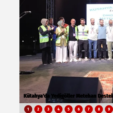
Türkiye Kültür Yolu Festivali Nevşehir
1
2
3
4
5
6
7
8
9