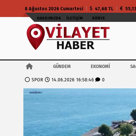
8 Ağustos 2026 Cumartesi
47,68 TL
55,1
HAKKIMIZDA
İLETIŞIM
KÜNYE
GÜNDEM
EKONOMİ
SA
SPOR
14.06.2026 16:58:46
0