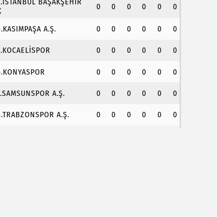
3.İSTANBUL BAŞAKŞEHİR
0
0
0
0
0
0
K
4.KASIMPAŞA A.Ş.
0
0
0
0
0
0
5.KOCAELİSPOR
0
0
0
0
0
0
6.KONYASPOR
0
0
0
0
0
0
7.SAMSUNSPOR A.Ş.
0
0
0
0
0
0
8.TRABZONSPOR A.Ş.
0
0
0
0
0
0
erve Özbey Nevşehir'i salladı