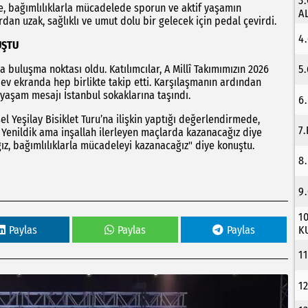
3
te, bağımlılıklarla mücadelede sporun ve aktif yaşamın
A
rdan uzak, sağlıklı ve umut dolu bir gelecek için pedal çevirdi.
4
UŞTU
a buluşma noktası oldu. Katılımcılar, A Millî Takımımızın 2026
5
ev ekranda hep birlikte takip etti. Karşılaşmanın ardından
ı yaşam mesajı İstanbul sokaklarına taşındı.
6
l Yeşilay Bisiklet Turu’na ilişkin yaptığı değerlendirmede,
7
 Yenildik ama inşallah ilerleyen maçlarda kazanacağız diye
ız, bağımlılıklarla mücadeleyi kazanacağız" diye konuştu.
8
9
1
Paylas
Paylas
Paylas
K
1
1