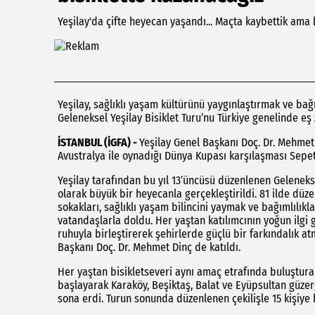
Yeşilay'da çifte heyecan yaşandı... Maçta kaybettik ama 
Yeşilay, sağlıklı yaşam kültürünü yaygınlaştırmak ve bağı
Geleneksel Yeşilay Bisiklet Turu’nu Türkiye genelinde eş
İSTANBUL (İGFA) -
Yeşilay Genel Başkanı Doç. Dr. Mehmet D
Avustralya ile oynadığı Dünya Kupası karşılaşması Sepet
Yeşilay tarafından bu yıl 13’üncüsü düzenlenen Gelenekse
olarak büyük bir heyecanla gerçekleştirildi. 81 ilde düz
sokakları, sağlıklı yaşam bilincini yaymak ve bağımlılık
vatandaşlarla doldu. Her yaştan katılımcının yoğun ilgi 
ruhuyla birleştirerek şehirlerde güçlü bir farkındalık at
Başkanı Doç. Dr. Mehmet Dinç de katıldı.
Her yaştan bisikletseveri aynı amaç etrafında buluşturan
başlayarak Karaköy, Beşiktaş, Balat ve Eyüpsultan güze
sona erdi. Turun sonunda düzenlenen çekilişle 15 kişiye b