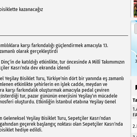
bisiklette kazanacağız
mlılıklara karşı farkındalığı güçlendirmek amacıyla 13.
 zamanlı olarak gerçekleştirdi
3
inç’in de katıldığı etkinlikte, tur öncesinde A Millî Takımımızın
çiler Kasrı’nda dev ekranda izlendi
l Yeşilay Bisiklet Turu, Türkiye’nin dört bir yanında eş zamanlı
enlenen etkinlikte şehirlerin en işlek cadde, meydan ve
lara karşı farkındalık oluşturmak amacıyla pedal çeviren
gösterdiği tur, pazar gününün enerjisini Yeşilay’ın mücadele
T
mosferi oluşturdu. Etkinliğin İstanbul etabına Yeşilay Genel
1
F
 Geleneksel Yeşilay Bisiklet Turu, Sepetçiler Kasrı’ndan
rgahından geçerek başlangıç noktası olan Sepetçiler Kasrı’nda
2
isiklet hediye edildi.