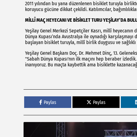
2011 yılından bu yana düzenlenen bisiklet turuyla birlik
koruyucu gücüne dikkat çekildi. Katılımcılar, bağımlılıkla
MİLLÎ MAÇ HEYECANI VE BİSİKLET TURU YEŞİLAY’DA BUL
Yeşilay Genel Merkezi Sepetçiler Kasrı, millî heyecanın d
Dünya Kupası’nda Avustralya ile oynadığı karşılaşmayı d
başlayan bisiklet turuyla, millî birlik duygusu ve sağlıkl
Yeşilay Genel Başkanı Doç. Dr. Mehmet Dinç, 13. Gelenekse
"Sabah Dünya Kupası'nın ilk maçını hep beraber izledik.
inanıyoruz. Bu maçta kaybettik ama bisiklette kazanacağ
Paylas
Paylas