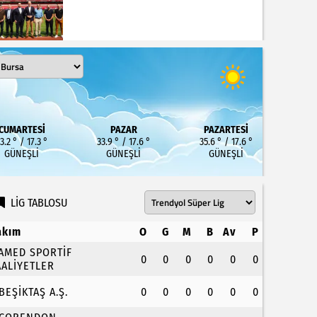
CUMARTESI
PAZAR
PAZARTESI
3.2 ° / 17.3 °
33.9 ° / 17.6 °
35.6 ° / 17.6 °
GÜNEŞLI
GÜNEŞLI
GÜNEŞLI
LİG TABLOSU
akım
O
G
M
B
Av
P
.AMED SPORTİF
0
0
0
0
0
0
AALİYETLER
.BEŞİKTAŞ A.Ş.
0
0
0
0
0
0