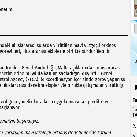
enetimi
ındaki uluslararası sularda yürütülen mavi yüzgeçli orkinos
görevlileri, uluslararası ekiplerle birlikte sürdürülebilir
3
Su Ürünleri Genel Müdürlüğü, Malta açıklarındaki uluslararası
denetimlerine bu yıl da katılım sağladığını duyurdu. Genel
trol Agency (EFCA) ile koordinasyon içerisinde görev yapan su
e uluslararası denetim ekipleriyle birlikte çalışmalar yürüttüğü
T
cılığına yönelik kuralların uygulanması takip edilirken,
maçlanıyor.
1
F
evimizin başındayız.
2
da yürütülen mavi yüzgeçli orkinos denetimlerine katılım