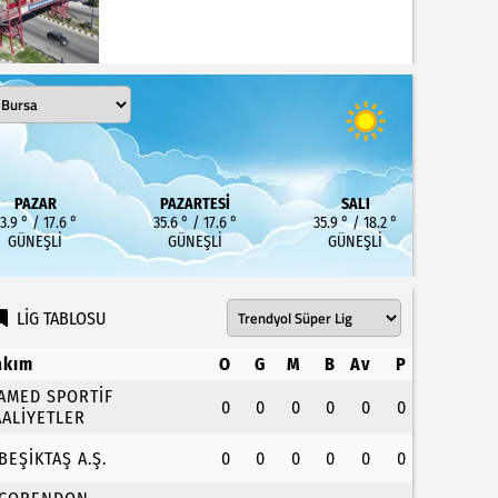
PAZAR
PAZARTESI
SALI
3.9 ° / 17.6 °
35.6 ° / 17.6 °
35.9 ° / 18.2 °
GÜNEŞLI
GÜNEŞLI
GÜNEŞLI
LİG TABLOSU
akım
O
G
M
B
Av
P
.AMED SPORTİF
0
0
0
0
0
0
AALİYETLER
.BEŞİKTAŞ A.Ş.
0
0
0
0
0
0