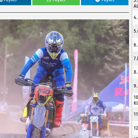
3
A
4
5
6
7
8
9
1
K
1
1