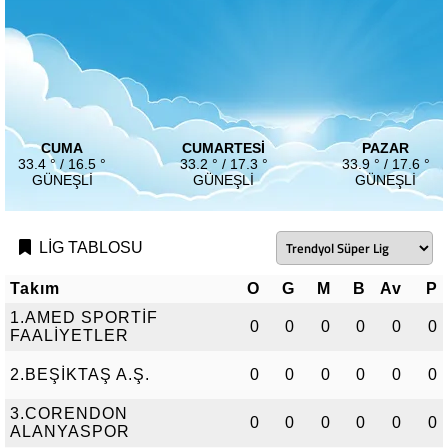
CUMA
CUMARTESI
PAZAR
33.4 ° / 16.5 °
33.2 ° / 17.3 °
33.9 ° / 17.6 °
GÜNEŞLI
GÜNEŞLI
GÜNEŞLI
LİG TABLOSU
Takım
O
G
M
B
Av
P
1.AMED SPORTİF
0
0
0
0
0
0
FAALİYETLER
2.BEŞİKTAŞ A.Ş.
0
0
0
0
0
0
3.CORENDON
0
0
0
0
0
0
ALANYASPOR