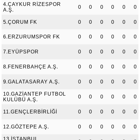
4.ÇAYKUR RİZESPOR
0
0
0
0
0
0
A.Ş.
5.ÇORUM FK
0
0
0
0
0
0
6.ERZURUMSPOR FK
0
0
0
0
0
0
7.EYÜPSPOR
0
0
0
0
0
0
8.FENERBAHÇE A.Ş.
0
0
0
0
0
0
9.GALATASARAY A.Ş.
0
0
0
0
0
0
10.GAZİANTEP FUTBOL
0
0
0
0
0
0
KULÜBÜ A.Ş.
11.GENÇLERBİRLİĞİ
0
0
0
0
0
0
12.GÖZTEPE A.Ş.
0
0
0
0
0
0
13.İSTANBUL