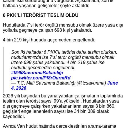
kararlılıkla sürdürdüğünü vurguladı. Açıklamada, son iki
haftada yaşanan gelişmeler şöyle aktarıldı:
6 PKK’LI TERÖRİST TESLİM OLDU
Hudutlarda 7’si terör örgütü mensubu olmak üzere yasa dışı
yollarla geçmeye çalışan 698 kişi yakalandı.
4 bin 219 kişi hududu geçemeden engellendi.
Son iki haftada; 6 PKK’lı terörist daha teslim olurken,
hudutlarımızda ise 7’si terör örgütü mensubu olmak
üzere 698 şahıs yakalandı. 4 bin 219 şahıs ise
hududu geçemeden engellendi.
#MillîSavunmaBakanlığı
pic.twitter.com/Pf8rOurmRd
— T.C. Millî Savunma Bakanlığı (@tcsavunma)
June
4, 2026
2026 yılı başından bu yana yapılan çalışmaların toplamInda
teslim olan terörist sayısı 99’a yükseldi. Hudutlardan yasa
dışı geçmeye çalışırken yakalananların sayısı 3 bin 860,
geçişleri engellenenlerin sayısı ise 34 bin 389 olarak
kaydedildi.
Ayrıca Van hudut hattında gerçekleştirilen arama-tarama