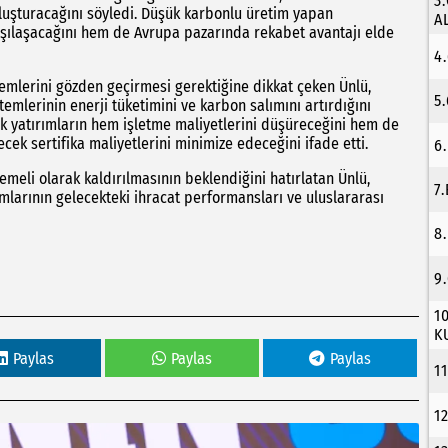
3
luşturacağını söyledi. Düşük karbonlu üretim yapan
A
arşılaşacağını hem de Avrupa pazarında rekabet avantajı elde
4
stemlerini gözden geçirmesi gerektiğine dikkat çeken Ünlü,
5
temlerinin enerji tüketimini ve karbon salımını artırdığını
acak yatırımların hem işletme maliyetlerini düşüreceğini hem de
k sertifika maliyetlerini minimize edeceğini ifade etti.
6
meli olarak kaldırılmasının beklendiğini hatırlatan Ünlü,
7
ımlarının gelecekteki ihracat performansları ve uluslararası
8
9
1
K
Paylas
Paylas
Paylas
1
1