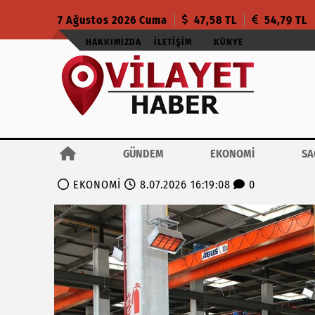
7 Ağustos 2026 Cuma
47,58 TL
54,79 TL
HAKKIMIZDA
İLETIŞIM
KÜNYE
GÜNDEM
EKONOMİ
SA
EKONOMİ
8.07.2026 16:19:08
0