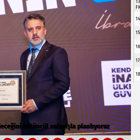
1
F
1
1
1
1
1
.. Bursa’nın kalkınma yolculuğunda yeni
C