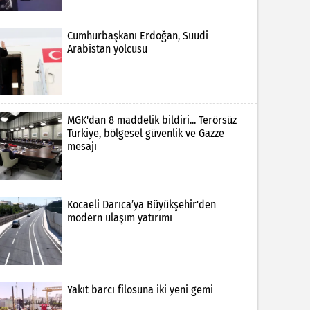
Cumhurbaşkanı Erdoğan, Suudi
Arabistan yolcusu
MGK'dan 8 maddelik bildiri... Terörsüz
Türkiye, bölgesel güvenlik ve Gazze
mesajı
Kocaeli Darıca’ya Büyükşehir'den
modern ulaşım yatırımı
Yakıt barcı filosuna iki yeni gemi