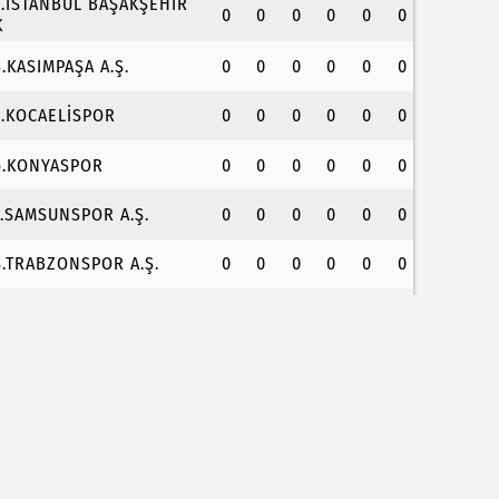
3.İSTANBUL BAŞAKŞEHİR
0
0
0
0
0
0
K
4.KASIMPAŞA A.Ş.
0
0
0
0
0
0
5.KOCAELİSPOR
0
0
0
0
0
0
6.KONYASPOR
0
0
0
0
0
0
7.SAMSUNSPOR A.Ş.
0
0
0
0
0
0
8.TRABZONSPOR A.Ş.
0
0
0
0
0
0
umhurbaşkanı Erdoğan, Suudi Arabistan yolcusu