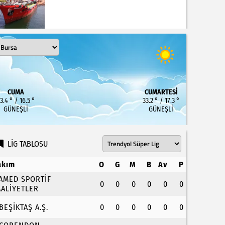
CUMA
CUMARTESI
3.4 ° / 16.5 °
33.2 ° / 17.3 °
GÜNEŞLI
GÜNEŞLI
LİG TABLOSU
akım
O
G
M
B
Av
P
.AMED SPORTİF
0
0
0
0
0
0
AALİYETLER
.BEŞİKTAŞ A.Ş.
0
0
0
0
0
0