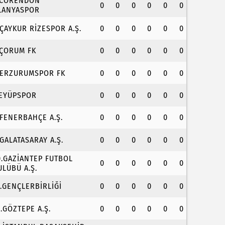
.CORENDON
0
0
0
0
0
0
LANYASPOR
.ÇAYKUR RİZESPOR A.Ş.
0
0
0
0
0
0
.ÇORUM FK
0
0
0
0
0
0
.ERZURUMSPOR FK
0
0
0
0
0
0
.EYÜPSPOR
0
0
0
0
0
0
.FENERBAHÇE A.Ş.
0
0
0
0
0
0
.GALATASARAY A.Ş.
0
0
0
0
0
0
0.GAZİANTEP FUTBOL
0
0
0
0
0
0
ULÜBÜ A.Ş.
1.GENÇLERBİRLİĞİ
0
0
0
0
0
0
2.GÖZTEPE A.Ş.
0
0
0
0
0
0