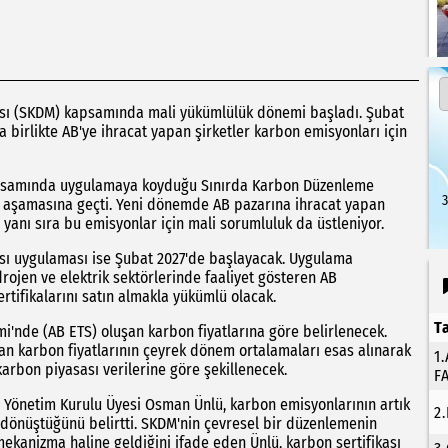
ası (SKDM) kapsamında mali yükümlülük dönemi başladı. Şubat
 birlikte AB'ye ihracat yapan şirketler karbon emisyonları için
ı kapsamında uygulamaya koyduğu Sınırda Karbon Düzenleme
3
ük aşamasına geçti. Yeni dönemde AB pazarına ihracat yapan
yanı sıra bu emisyonlar için mali sorumluluk da üstleniyor.
ası uygulaması ise Şubat 2027'de başlayacak. Uygulama
ojen ve elektrik sektörlerinde faaliyet gösteren AB
 sertifikalarını satın almakla yükümlü olacak.
T
temi'nde (AB ETS) oluşan karbon fiyatlarına göre belirlenecek.
oluşan karbon fiyatlarının çeyrek dönem ortalamaları esas alınarak
1
 karbon piyasası verilerine göre şekillenecek.
F
 Yönetim Kurulu Üyesi Osman Ünlü, karbon emisyonlarının artık
2
e dönüştüğünü belirtti. SKDM'nin çevresel bir düzenlemenin
mekanizma haline geldiğini ifade eden Ünlü, karbon sertifikası