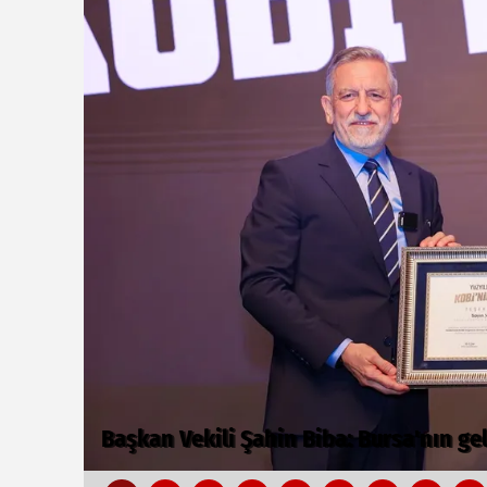
Bursa’da TEKNOSAB KOBİ OSB tanıtıldı.
z
dönem