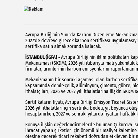
Avrupa Birliği'nin Sınırda Karbon Düzenleme Mekanizm
2027'de devreye girecek karbon sertifikası uygulamasıyla
sertifika satın almak zorunda kalacak.
İSTANBUL (İGFA) -
Avrupa Birliği'nin iklim politikalar
Mekanizması (SKDM), 2026 yılı itibarıyla mali yükümlül
firmalar, ürünlerinin karbon emisyonlarını raporlamanın 
Mekanizmanın bir sonraki aşaması olan karbon sertifik
kapsamında demir-çelik, alüminyum, çimento, gübre, hidr
ithalatçıları, 2026 ve 2027 yılı ithalatlarına ilişkin SKDM
Sertifikaların fiyatı, Avrupa Birliği Emisyon Ticaret Sis
2026 yılı ithalatları için sertifika bedeli, yıl boyunca 
hesaplanırken, 2027 ve sonraki yıllarda fiyatlar haftalık
Konuya ilişkin değerlendirmelerde bulunan Çukurova Isı
ihracat yapan şirketler için önemli bir maliyet kalemin
ötesine geçerek ticari rekabeti doğrudan etkileyen bir 