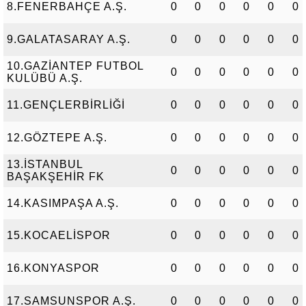
8.FENERBAHÇE A.Ş.
0
0
0
0
0
0
9.GALATASARAY A.Ş.
0
0
0
0
0
0
10.GAZİANTEP FUTBOL
0
0
0
0
0
0
KULÜBÜ A.Ş.
11.GENÇLERBİRLİĞİ
0
0
0
0
0
0
12.GÖZTEPE A.Ş.
0
0
0
0
0
0
13.İSTANBUL
0
0
0
0
0
0
BAŞAKŞEHİR FK
14.KASIMPAŞA A.Ş.
0
0
0
0
0
0
15.KOCAELİSPOR
0
0
0
0
0
0
16.KONYASPOR
0
0
0
0
0
0
17.SAMSUNSPOR A.Ş.
0
0
0
0
0
0