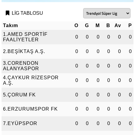
LİG TABLOSU
Takım
O
G
M
B
Av
P
1.AMED SPORTİF
0
0
0
0
0
0
FAALİYETLER
2.BEŞİKTAŞ A.Ş.
0
0
0
0
0
0
3.CORENDON
0
0
0
0
0
0
ALANYASPOR
4.ÇAYKUR RİZESPOR
0
0
0
0
0
0
A.Ş.
5.ÇORUM FK
0
0
0
0
0
0
6.ERZURUMSPOR FK
0
0
0
0
0
0
7.EYÜPSPOR
0
0
0
0
0
0