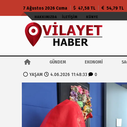
7 Ağustos 2026 Cuma
47,58 TL
54,79 TL
HAKKIMIZDA
İLETIŞIM
KÜNYE
GÜNDEM
EKONOMİ
SA
YAŞAM
4.06.2026 11:48:33
0