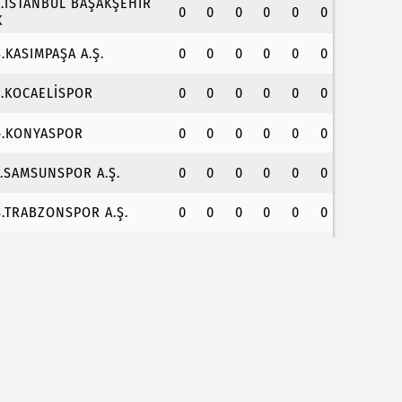
3.İSTANBUL BAŞAKŞEHİR
0
0
0
0
0
0
K
4.KASIMPAŞA A.Ş.
0
0
0
0
0
0
5.KOCAELİSPOR
0
0
0
0
0
0
6.KONYASPOR
0
0
0
0
0
0
7.SAMSUNSPOR A.Ş.
0
0
0
0
0
0
8.TRABZONSPOR A.Ş.
0
0
0
0
0
0
umhurbaşkanı Erdoğan, Suudi Arabistan yolcusu