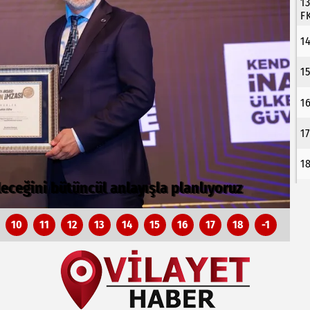
1
F
1
1
1
1
1
.. Bursa’nın kalkınma yolculuğunda yeni
C
10
11
12
13
14
15
16
17
18
-1