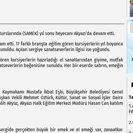
Kurslarında (SAMEK) yıl sonu heyecanı Akyazı’da devam etti.
am etti. 17 farklı branşta eğitim gören kursiyerlerin yıl boyunca
sunuldu. Açılan sergiye sanatseverlerin ilgisi ise yoğundu.
ören kursiyerlerin hazırladığı el sanatlarından giyime, mutfak
3
atseverlerin beğenisine sunuldu. Her bir eserde sabrın, emeğin
çe Kaymakamı Mustafa İkbal Eşki, Büyükşehir Belediyesi Genel
T
aşkan Vekili Mehmet Öztürk, Kültür, Sanat ve Sosyal İşler Daire
 Salih Akyüz, Akyazı Halk Eğitim Merkezi Müdürü Hasan Can katılım
1
F
2
sergide gerçekten büyük bir emek ve el emeği var, zanaatkar