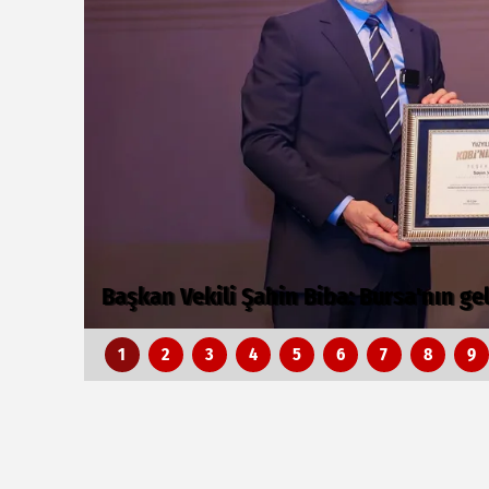
Bursa’da TEKNOSAB KOBİ OSB tanıtıldı.
z
dönem
1
2
3
4
5
6
7
8
9