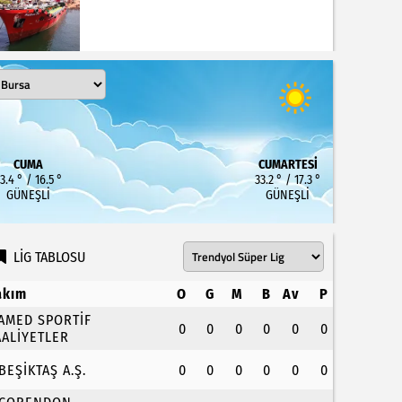
CUMA
CUMARTESI
3.4 ° / 16.5 °
33.2 ° / 17.3 °
GÜNEŞLI
GÜNEŞLI
LİG TABLOSU
akım
O
G
M
B
Av
P
.AMED SPORTİF
0
0
0
0
0
0
AALİYETLER
.BEŞİKTAŞ A.Ş.
0
0
0
0
0
0