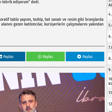
3
rı tebrik ediyorum” dedi.
A
4
ekoratif tablo yapımı, tezhip, hat sanatı ve resim gibi branşlarda
 alanını gezen katılımcılar, kursiyerlerin çalışmalarını yakından
5
6
7
Paylas
Paylas
Paylas
8
9
1
K
1
1