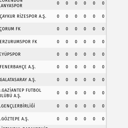
.CORENDON
0
0
0
0
0
0
LANYASPOR
.ÇAYKUR RİZESPOR A.Ş.
0
0
0
0
0
0
.ÇORUM FK
0
0
0
0
0
0
.ERZURUMSPOR FK
0
0
0
0
0
0
.EYÜPSPOR
0
0
0
0
0
0
.FENERBAHÇE A.Ş.
0
0
0
0
0
0
.GALATASARAY A.Ş.
0
0
0
0
0
0
0.GAZİANTEP FUTBOL
0
0
0
0
0
0
ULÜBÜ A.Ş.
1.GENÇLERBİRLİĞİ
0
0
0
0
0
0
2.GÖZTEPE A.Ş.
0
0
0
0
0
0