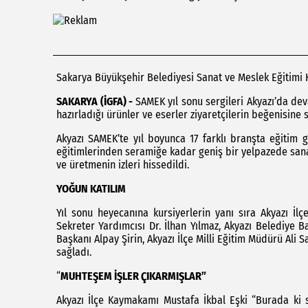
Sakarya Büyükşehir Belediyesi Sanat ve Meslek Eğitimi 
SAKARYA (İGFA) -
SAMEK yıl sonu sergileri Akyazı’da dev
hazırladığı ürünler ve eserler ziyaretçilerin beğenisine 
Akyazı SAMEK’te yıl boyunca 17 farklı branşta eğitim g
eğitimlerinden seramiğe kadar geniş bir yelpazede san
ve üretmenin izleri hissedildi.
YOĞUN KATILIM
Yıl sonu heyecanına kursiyerlerin yanı sıra Akyazı İl
Sekreter Yardımcısı Dr. İlhan Yılmaz, Akyazı Belediye B
Başkanı Alpay Şirin, Akyazı İlçe Milli Eğitim Müdürü Ali
sağladı.
“
MUHTEŞEM İŞLER ÇIKARMIŞLAR”
Akyazı İlçe Kaymakamı Mustafa İkbal Eşki “Burada ki 