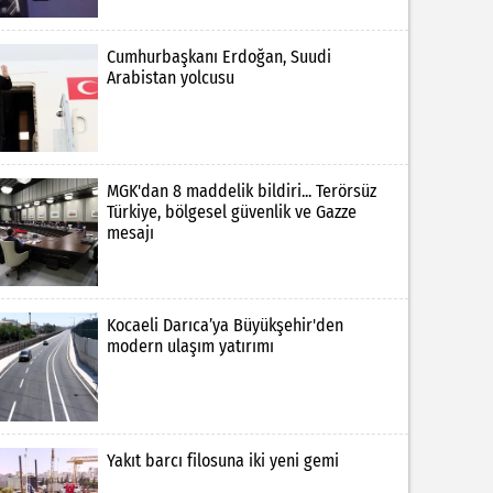
Cumhurbaşkanı Erdoğan, Suudi
Arabistan yolcusu
MGK'dan 8 maddelik bildiri... Terörsüz
Türkiye, bölgesel güvenlik ve Gazze
mesajı
Kocaeli Darıca’ya Büyükşehir'den
modern ulaşım yatırımı
Yakıt barcı filosuna iki yeni gemi