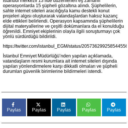
İstanbul merkezli 13 ilde düzenlenen eş zamanlı
operasyonlarda 15 şüpheli gözaltına alındı. Şüphelilerin,
sahte internet siteleri aracılığıyla kamu destekli konut
projeleri algısı oluşturarak vatandaşlardan haksız kazanç
elde ettikleri belirlendi. Operasyon kapsamında şüphelilerin
dijital materyallerine ve çeşitli dokümanlara da el konulduğu
öğrenildi. Emniyet ekiplerinin olayla ilgili soruşturmayı çok
yönlü sürdürdüğü bildirildi.
https://twitter.com/istanbul_EGM/status/20573629925854455
İstanbul Emniyet Müdürlüğü’nden yapılan açıklamada,
vatandaşların resmi kurumlara ait internet siteleri dışında
yapılan yönlendirmelere karşı dikkatli olmaları ve şüpheli
durumları güvenlik birimlerine bildirmeleri istendi.
Paylas
Paylas
Paylas
Paylas
Paylas