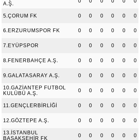
0
0
0
0
0
0
A.Ş.
5.ÇORUM FK
0
0
0
0
0
0
6.ERZURUMSPOR FK
0
0
0
0
0
0
7.EYÜPSPOR
0
0
0
0
0
0
8.FENERBAHÇE A.Ş.
0
0
0
0
0
0
9.GALATASARAY A.Ş.
0
0
0
0
0
0
10.GAZİANTEP FUTBOL
0
0
0
0
0
0
KULÜBÜ A.Ş.
11.GENÇLERBİRLİĞİ
0
0
0
0
0
0
12.GÖZTEPE A.Ş.
0
0
0
0
0
0
13.İSTANBUL
0
0
0
0
0
0
BAŞAKŞEHİR FK