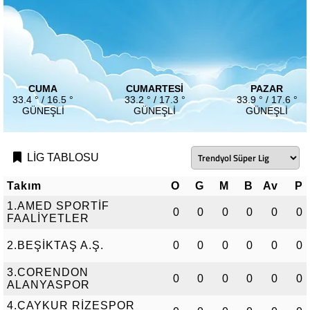
CUMA
CUMARTESI
PAZAR
33.4 ° / 16.5 °
33.2 ° / 17.3 °
33.9 ° / 17.6 °
GÜNEŞLI
GÜNEŞLI
GÜNEŞLI
LİG TABLOSU
Takım
O
G
M
B
Av
P
1.AMED SPORTİF
0
0
0
0
0
0
FAALİYETLER
2.BEŞİKTAŞ A.Ş.
0
0
0
0
0
0
3.CORENDON
0
0
0
0
0
0
ALANYASPOR
4.ÇAYKUR RİZESPOR