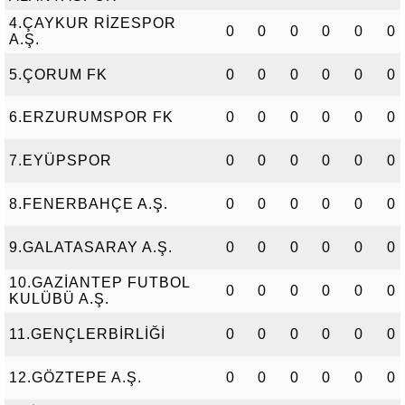
4.ÇAYKUR RİZESPOR
0
0
0
0
0
0
A.Ş.
5.ÇORUM FK
0
0
0
0
0
0
6.ERZURUMSPOR FK
0
0
0
0
0
0
7.EYÜPSPOR
0
0
0
0
0
0
8.FENERBAHÇE A.Ş.
0
0
0
0
0
0
9.GALATASARAY A.Ş.
0
0
0
0
0
0
10.GAZİANTEP FUTBOL
0
0
0
0
0
0
KULÜBÜ A.Ş.
11.GENÇLERBİRLİĞİ
0
0
0
0
0
0
12.GÖZTEPE A.Ş.
0
0
0
0
0
0