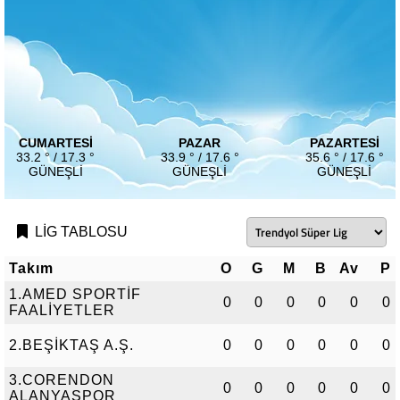
CUMARTESI
PAZAR
PAZARTESI
33.2 ° / 17.3 °
33.9 ° / 17.6 °
35.6 ° / 17.6 °
GÜNEŞLI
GÜNEŞLI
GÜNEŞLI
LİG TABLOSU
Takım
O
G
M
B
Av
P
1.AMED SPORTİF
0
0
0
0
0
0
FAALİYETLER
2.BEŞİKTAŞ A.Ş.
0
0
0
0
0
0
3.CORENDON
0
0
0
0
0
0
ALANYASPOR