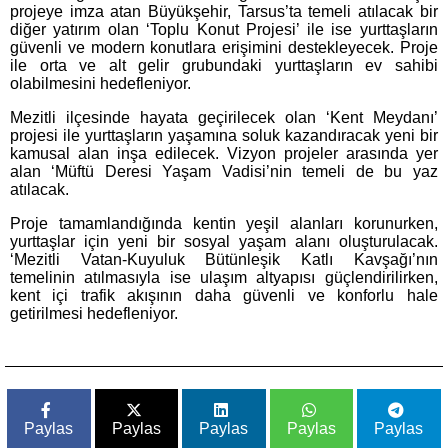
projeye imza atan Büyükşehir, Tarsus’ta temeli atılacak bir
diğer yatırım olan ‘Toplu Konut Projesi’ ile ise yurttaşların
güvenli ve modern konutlara erişimini destekleyecek. Proje
ile orta ve alt gelir grubundaki yurttaşların ev sahibi
olabilmesini hedefleniyor.
Mezitli ilçesinde hayata geçirilecek olan ‘Kent Meydanı’
projesi ile yurttaşların yaşamına soluk kazandıracak yeni bir
kamusal alan inşa edilecek. Vizyon projeler arasında yer
alan ‘Müftü Deresi Yaşam Vadisi’nin temeli de bu yaz
atılacak.
Proje tamamlandığında kentin yeşil alanları korunurken,
yurttaşlar için yeni bir sosyal yaşam alanı oluşturulacak.
‘Mezitli Vatan-Kuyuluk Bütünleşik Katlı Kavşağı’nın
temelinin atılmasıyla ise ulaşım altyapısı güçlendirilirken,
kent içi trafik akışının daha güvenli ve konforlu hale
getirilmesi hedefleniyor.
Paylas
Paylas
Paylas
Paylas
Paylas