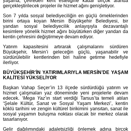
yaşama, çevreden kent estetiğine kadar birçok alanda
gerçekleştirilecek projeler ile hizmet ağını genişletiyor.
Son 7 yılda sosyal belediyeciliğin en güçlü örneklerinden
birini ortaya koyan Mersin Büyükşehir Belediyesi, bir
yandan sosyal belediyecilik anlayışıyla dezavantajlı
kesimlere yönelik hizmet ağını büyütürken diğer yandan da
kentin çehresini değiştirmeye devam ediyor.
Yatırım kapasitesini artırarak çalışmalarını sürdüren
Büyükşehir, Mersin’i geleceğin güçlü, yaşanabilir ve
sürdürülebilir kentlerinden biri haline getirme hedefiyle
ilerliyor.
BÜYÜKŞEHİR’İN YATIRIMLARIYLA MERSİN’DE YAŞAM
KALİTESİ YÜKSELİYOR
Başkan Vahap Seçer’in 13 ilçede sürdürdüğü yatırım ve
hizmet çalışmaları yaz döneminde yeni projelerle devam
edecek.
‘Mega Yaz’
ın start verdiği Tarsus’ta temeli atılan
‘Şelale Kültür, Sanat ve Sosyal Yaşam Merkezi’, kentin
köklü tarihini ve zengin kültürel birikimini yansıtan, sanat ile
sosyal yaşamın buluşma noktası olacak bir merkez olarak
tasarlanıyor.
Gelir dağılımındaki adaletsizliği önlemek adına birçok