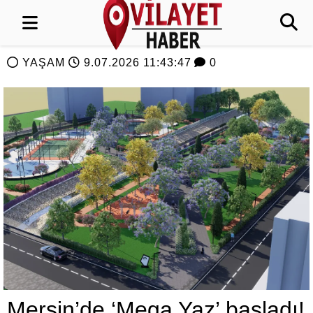
YAŞAM
9.07.2026 11:43:47
0
Mersin’de ‘Mega Yaz’ başladı!