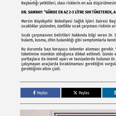
Başkanlığı yetkilileri, olası risklerin en aza düşürülmesi
DR. SAMRAY: “GÜNDE EN AZ 2-3 LİTRE SIVI TÜKETEREK, A
Mersin Büyükşehir Belediyesi Sağlık İşleri Dairesi Ba
sıcaklıklar yüzünden, özellikle sıcak çarpması riskinin art
Sıcak çarpmasının belirtileri hakkında bilgi veren Dr.
bulantı, kusma, zihin bulanıklığı gibi semptomlarla kendi
Bu durumda bazı koruyucu önlemler alınması gerekir. Y
tüketimine mümkün olduğunca dikkat edilmeli. Günde en 
yurttaşlara da önemli uyarı ve tavsiyelerde bulunan Dr. 
çalışmayan araçlarda bırakılmaması gerektiğini vurgul
gerektiğinin altını çizdi.
Paylas
Paylas