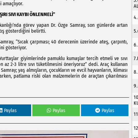
3
ni amaçlıyor.
A
ŞIRI SIVI KAYBI ÖNLENMELİ”
4
şkanlığı’nda görev yapan Dr. Özge Samray, son günlerde artan
ış gösterdiğini belirtti.
5
 Samray, “Sıcak çarpması; 40 derecenin üzerinde ateş, çarpıntı,
6
ni gösteriyor.
urttaşlar giyimlerinde pamuklu kumaşlar tercih etmeli ve sıvı
7
az 2-3 litre sıvı tüketilmesini öneriyoruz” dedi. Araç kullanan
Samray; yaş almışların, çocukların ve evcil hayvanların, kliması
8
arken, patlama riski olan malzemelerin de araçtan çıkarılması
9
1
K
Paylas
Paylas
Paylas
1
1