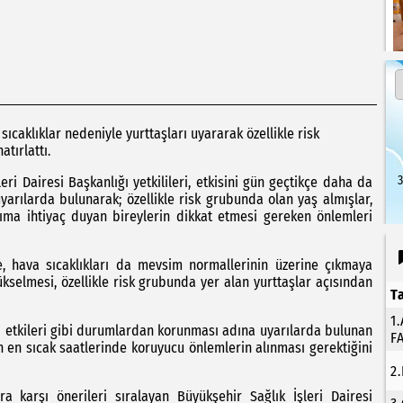
sıcaklıklar nedeniyle yurttaşları uyararak özellikle risk
tırlattı.
3
eri Dairesi Başkanlığı yetkilileri, etkisini gün geçtikçe daha da
yarılarda bulunarak; özellikle risk grubunda olan yaş almışlar,
akıma ihtiyaç duyan bireylerin dikkat etmesi gereken önlemleri
te, hava sıcaklıkları da mevsim normallerinin üzerine çıkmaya
ükselmesi, özellikle risk grubunda yer alan yurttaşlar açısından
T
1
rlı etkileri gibi durumlardan korunması adına uyarılarda bulunan
F
ünün en sıcak saatlerinde koruyucu önlemlerin alınması gerektiğini
2
lara karşı önerileri sıralayan Büyükşehir Sağlık İşleri Dairesi