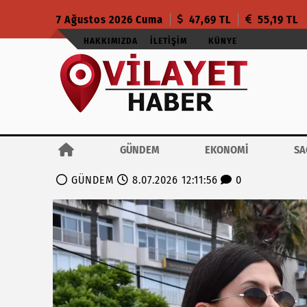
7 Ağustos 2026 Cuma
47,69 TL
55,19 TL
HAKKIMIZDA
İLETIŞIM
KÜNYE
GÜNDEM
EKONOMİ
SA
GÜNDEM
8.07.2026 12:11:56
0