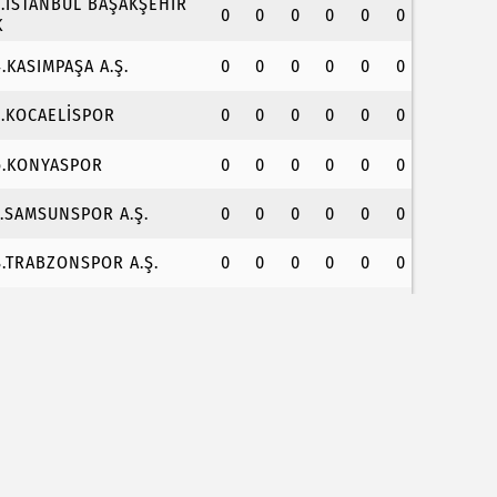
3.İSTANBUL BAŞAKŞEHİR
0
0
0
0
0
0
K
4.KASIMPAŞA A.Ş.
0
0
0
0
0
0
5.KOCAELİSPOR
0
0
0
0
0
0
6.KONYASPOR
0
0
0
0
0
0
7.SAMSUNSPOR A.Ş.
0
0
0
0
0
0
8.TRABZONSPOR A.Ş.
0
0
0
0
0
0
88 milyon TL tarımsal destek hesaplarda