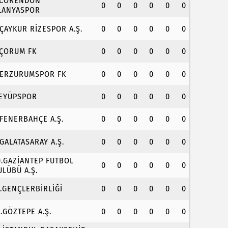
.CORENDON
0
0
0
0
0
0
LANYASPOR
.ÇAYKUR RİZESPOR A.Ş.
0
0
0
0
0
0
.ÇORUM FK
0
0
0
0
0
0
.ERZURUMSPOR FK
0
0
0
0
0
0
.EYÜPSPOR
0
0
0
0
0
0
.FENERBAHÇE A.Ş.
0
0
0
0
0
0
.GALATASARAY A.Ş.
0
0
0
0
0
0
0.GAZİANTEP FUTBOL
0
0
0
0
0
0
ULÜBÜ A.Ş.
1.GENÇLERBİRLİĞİ
0
0
0
0
0
0
2.GÖZTEPE A.Ş.
0
0
0
0
0
0