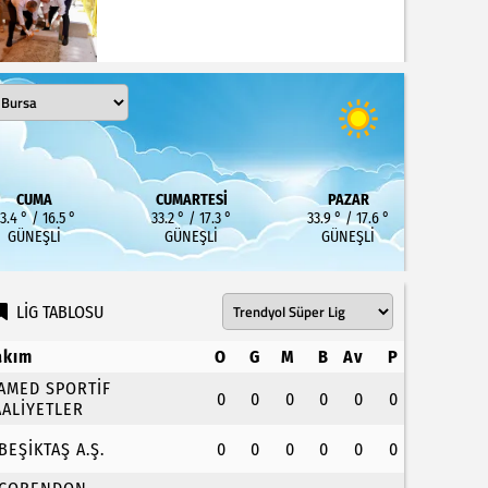
CUMA
CUMARTESI
PAZAR
3.4 ° / 16.5 °
33.2 ° / 17.3 °
33.9 ° / 17.6 °
GÜNEŞLI
GÜNEŞLI
GÜNEŞLI
LİG TABLOSU
akım
O
G
M
B
Av
P
.AMED SPORTİF
0
0
0
0
0
0
AALİYETLER
.BEŞİKTAŞ A.Ş.
0
0
0
0
0
0