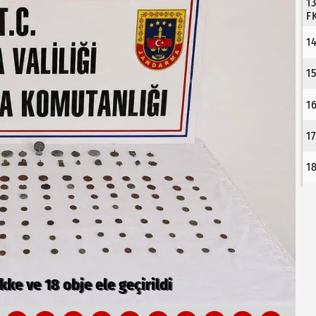
1
F
1
1
1
1
1
de nefes kesti
6