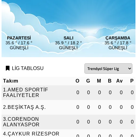
PAZARTESI
SALI
ÇARŞAMBA
35.6 ° / 17.6 °
35.9 ° / 18.2 °
35.6 ° / 17.8 °
GÜNEŞLI
GÜNEŞLI
GÜNEŞLI
LİG TABLOSU
Takım
O
G
M
B
Av
P
1.AMED SPORTİF
0
0
0
0
0
0
FAALİYETLER
2.BEŞİKTAŞ A.Ş.
0
0
0
0
0
0
3.CORENDON
0
0
0
0
0
0
ALANYASPOR
4.ÇAYKUR RİZESPOR
0
0
0
0
0
0