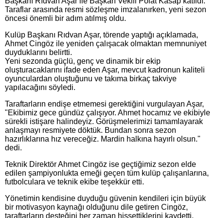
Başkanı Rıdvan Aşar ile Başkan Vekili Polat Kasap katıldı.
Taraflar arasında resmi sözleşme imzalanırken, yeni sezon
öncesi önemli bir adım atılmış oldu.
Kulüp Başkanı Rıdvan Aşar, törende yaptığı açıklamada,
Ahmet Cingöz ile yeniden çalışacak olmaktan memnuniyet
duyduklarını belirtti.
Yeni sezonda güçlü, genç ve dinamik bir ekip
oluşturacaklarını ifade eden Aşar, mevcut kadronun kaliteli
oyunculardan oluştuğunu ve takıma birkaç takviye
yapılacağını söyledi.
Taraftarların endişe etmemesi gerektiğini vurgulayan Aşar,
"Ekibimiz gece gündüz çalışıyor. Ahmet hocamız ve ekibiyle
sürekli istişare halindeyiz. Görüşmelerimizi tamamlayarak
anlaşmayı resmiyete döktük. Bundan sonra sezon
hazırlıklarına hız vereceğiz. Mardin halkına hayırlı olsun."
dedi.
Teknik Direktör Ahmet Cingöz ise geçtiğimiz sezon elde
edilen şampiyonlukta emeği geçen tüm kulüp çalışanlarına,
futbolculara ve teknik ekibe teşekkür etti.
Yönetimin kendisine duyduğu güvenin kendileri için büyük
bir motivasyon kaynağı olduğunu dile getiren Cingöz,
taraftarların desteğini her zaman hissettiklerini kaydetti.