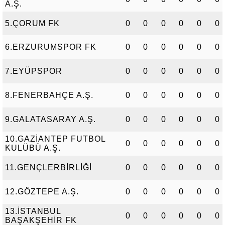
A.Ş.
5.ÇORUM FK
0
0
0
0
0
0
6.ERZURUMSPOR FK
0
0
0
0
0
0
7.EYÜPSPOR
0
0
0
0
0
0
8.FENERBAHÇE A.Ş.
0
0
0
0
0
0
9.GALATASARAY A.Ş.
0
0
0
0
0
0
10.GAZİANTEP FUTBOL
0
0
0
0
0
0
KULÜBÜ A.Ş.
11.GENÇLERBİRLİĞİ
0
0
0
0
0
0
12.GÖZTEPE A.Ş.
0
0
0
0
0
0
13.İSTANBUL
0
0
0
0
0
0
BAŞAKŞEHİR FK