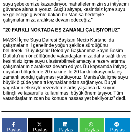
suyu şebekemize kazandırıyor, mahallelerimizin su ihtiyacını
güvence altına alıyoruz. Güçlü altyapı, kesintisiz içme suyu
ve geleceğe güvenle bakan bir Manisa hedefiyle
çalışmalarımıza aralıksız devam edeceğiz.”
“20 FARKLI NOKTADA EŞ ZAMANLI ÇALIŞIYORUZ”
MASKİ İçme Suyu Dairesi Başkanı Necip Kurtarıcı da
çalışmaların il genelinde yoğun şekilde sürdüğünü
belirterek, “Büyükşehir Belediye Başkanımız Sayın Besim
Dutlulu’nun öncülüğünde vatandaşlarımıza daha sağlıklı ve
kesintisiz içme suyu ulaştırabilmek amacıyla rezerv artırma
çalışmalarımız aralıksız devam ediyor. Bu kapsamda ihtiyaç
duyulan bölgelerde 20 makine ile 20 farklı lokasyonda eş
zamanlı sondaj çalışması yürütüyoruz. Manisa’da içme suyu
büyük ölçüde yer altı kaynaklarından sağlanıyor. Bu yıl
yağışların etkisiyle rezervlerde artış yaşansa da suyun
bilinçli ve tasarruflu kullanılması büyük önem taşıyor. Tüm
vatandaşlarımızdan bu konuda hassasiyet bekliyoruz” dedi.
Paylas
Paylas
Paylas
Paylas
Paylas