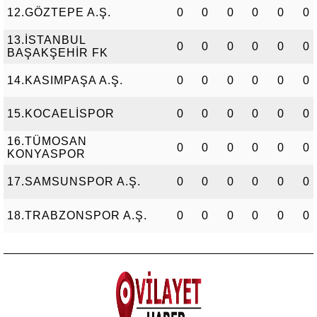
12.GÖZTEPE A.Ş.
0
0
0
0
0
0
13.İSTANBUL
0
0
0
0
0
0
BAŞAKŞEHİR FK
14.KASIMPAŞA A.Ş.
0
0
0
0
0
0
15.KOCAELİSPOR
0
0
0
0
0
0
16.TÜMOSAN
0
0
0
0
0
0
KONYASPOR
17.SAMSUNSPOR A.Ş.
0
0
0
0
0
0
18.TRABZONSPOR A.Ş.
0
0
0
0
0
0