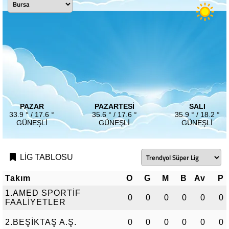
PAZAR
PAZARTESI
SALI
33.9 ° / 17.6 °
35.6 ° / 17.6 °
35.9 ° / 18.2 °
GÜNEŞLI
GÜNEŞLI
GÜNEŞLI
LİG TABLOSU
Takım
O
G
M
B
Av
P
1.AMED SPORTİF
0
0
0
0
0
0
FAALİYETLER
2.BEŞİKTAŞ A.Ş.
0
0
0
0
0
0