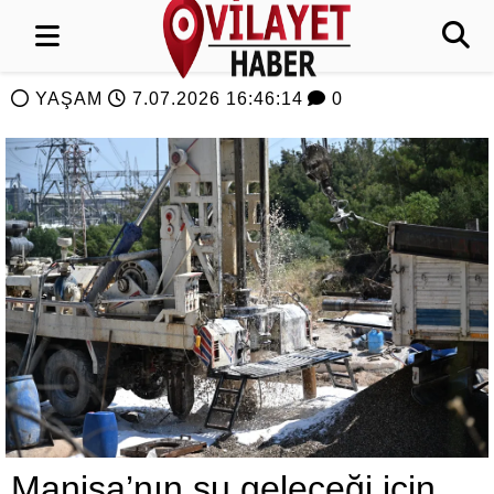
YAŞAM
7.07.2026 16:46:14
0
Manisa’nın su geleceği için