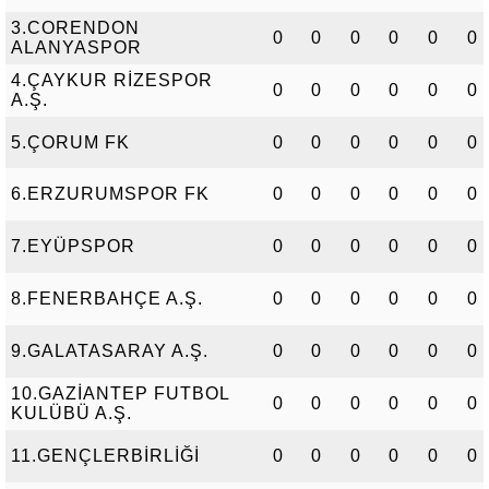
3.CORENDON
0
0
0
0
0
0
ALANYASPOR
4.ÇAYKUR RİZESPOR
0
0
0
0
0
0
A.Ş.
5.ÇORUM FK
0
0
0
0
0
0
6.ERZURUMSPOR FK
0
0
0
0
0
0
7.EYÜPSPOR
0
0
0
0
0
0
8.FENERBAHÇE A.Ş.
0
0
0
0
0
0
9.GALATASARAY A.Ş.
0
0
0
0
0
0
10.GAZİANTEP FUTBOL
0
0
0
0
0
0
KULÜBÜ A.Ş.
11.GENÇLERBİRLİĞİ
0
0
0
0
0
0