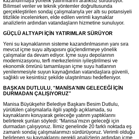
kazandırmaya yönelik yatırımlarını aralıksız sürdürüyor.
Bilimsel veriler ve teknik yöntemler doğrultusunda
gerçekleştirilen sondaj çalışmalarıyla yer altı su potansiyeli
titizlikle incelenirken, elde edilen verimli kaynaklar
analizlerin ardından vatandaşların hizmetine sunuluyor.
GÜÇLÜ ALTYAPI İÇİN YATIRIMLAR SÜRÜYOR
Yeni su kaynaklarının sisteme kazandırılmasının yanı sıra
mevcut içme suyu altyapısını güçlendirmeye yönelik
çalışmalar da devam ediyor. İçme suyu depolarının
modernizasyonu, terfi merkezlerinin iyileştirilmesi ve
ekonomik ömrünü tamamlayan içme suyu hatlarının
yenilenmesiyle suyun kaynağından vatandaşlara güvenli,
sağlıklı ve kesintisiz şekilde ulaştırılması hedefleniyor.
BAŞKAN DUTLULU, “MANİSA’NIN GELECEĞİ İÇİN
DURMADAN ÇALIŞIYORUZ”
Manisa Büyükşehir Belediye Başkanı Besim Dutlulu,
yürütülen çalışmalarla ilgili yaptığı açıklamada, su
kaynaklarını koruyarak geleceğe yatırım yaptıklarını
belirterek şunları söyledi: “Manisa’mızın geleceği için
durmadan çalışıyoruz. İlimiz genelinde 20 farklı noktada eş
zamanlı sondaj çalışmalarımızı sürdürüyoruz. Verimli olduğu
belirlenen su kaynaklarını gerekli analizlerin ardından içme