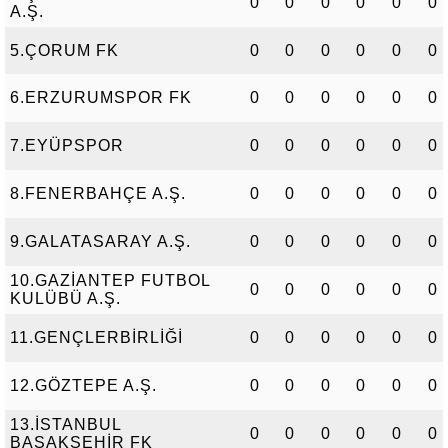
0
0
0
0
0
0
A.Ş.
5.ÇORUM FK
0
0
0
0
0
0
6.ERZURUMSPOR FK
0
0
0
0
0
0
7.EYÜPSPOR
0
0
0
0
0
0
8.FENERBAHÇE A.Ş.
0
0
0
0
0
0
9.GALATASARAY A.Ş.
0
0
0
0
0
0
10.GAZİANTEP FUTBOL
0
0
0
0
0
0
KULÜBÜ A.Ş.
11.GENÇLERBİRLİĞİ
0
0
0
0
0
0
12.GÖZTEPE A.Ş.
0
0
0
0
0
0
13.İSTANBUL
0
0
0
0
0
0
BAŞAKŞEHİR FK