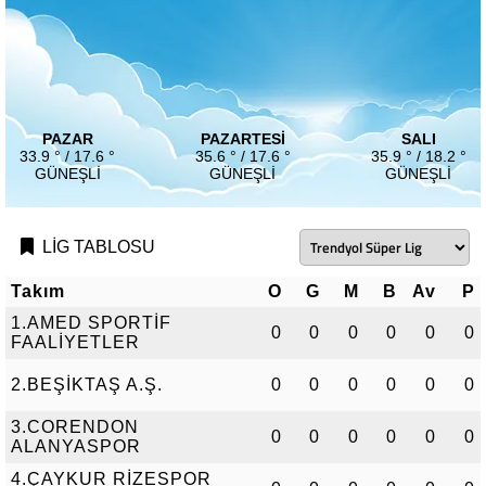
PAZAR
PAZARTESI
SALI
33.9 ° / 17.6 °
35.6 ° / 17.6 °
35.9 ° / 18.2 °
GÜNEŞLI
GÜNEŞLI
GÜNEŞLI
LİG TABLOSU
Takım
O
G
M
B
Av
P
1.AMED SPORTİF
0
0
0
0
0
0
FAALİYETLER
2.BEŞİKTAŞ A.Ş.
0
0
0
0
0
0
3.CORENDON
0
0
0
0
0
0
ALANYASPOR
4.ÇAYKUR RİZESPOR