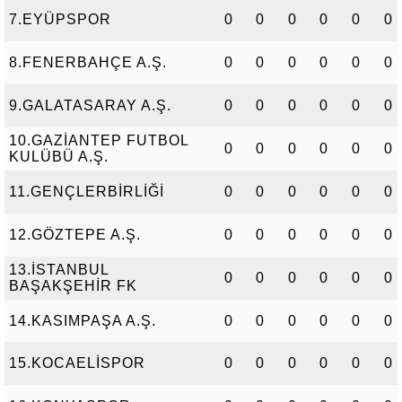
7.EYÜPSPOR
0
0
0
0
0
0
8.FENERBAHÇE A.Ş.
0
0
0
0
0
0
9.GALATASARAY A.Ş.
0
0
0
0
0
0
10.GAZİANTEP FUTBOL
0
0
0
0
0
0
KULÜBÜ A.Ş.
11.GENÇLERBİRLİĞİ
0
0
0
0
0
0
12.GÖZTEPE A.Ş.
0
0
0
0
0
0
13.İSTANBUL
0
0
0
0
0
0
BAŞAKŞEHİR FK
14.KASIMPAŞA A.Ş.
0
0
0
0
0
0
15.KOCAELİSPOR
0
0
0
0
0
0