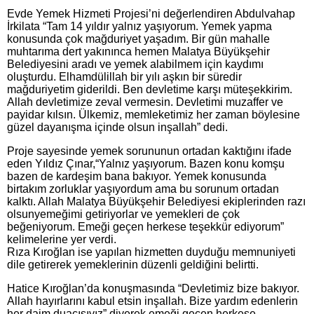
Evde Yemek Hizmeti Projesi’ni değerlendiren Abdulvahap
İrkilata “Tam 14 yıldır yalnız yaşıyorum. Yemek yapma
konusunda çok mağduriyet yaşadım. Bir gün mahalle
muhtarıma dert yakınınca hemen Malatya Büyükşehir
Belediyesini aradı ve yemek alabilmem için kaydımı
oluşturdu. Elhamdülillah bir yılı aşkın bir süredir
mağduriyetim giderildi. Ben devletime karşı müteşekkirim.
Allah devletimize zeval vermesin. Devletimi muzaffer ve
payidar kılsın. Ülkemiz, memleketimiz her zaman böylesine
güzel dayanışma içinde olsun inşallah” dedi.
Proje sayesinde yemek sorununun ortadan kaktığını ifade
eden Yıldız Çınar,“Yalnız yaşıyorum. Bazen konu komşu
bazen de kardeşim bana bakıyor. Yemek konusunda
birtakım zorluklar yaşıyordum ama bu sorunum ortadan
kalktı. Allah Malatya Büyükşehir Belediyesi ekiplerinden razı
olsunyemeğimi getiriyorlar ve yemekleri de çok
beğeniyorum. Emeği geçen herkese teşekkür ediyorum”
kelimelerine yer verdi.
Rıza Kıroğlan ise yapılan hizmetten duyduğu memnuniyeti
dile getirerek yemeklerinin düzenli geldiğini belirtti.
Hatice Kıroğlan’da konuşmasında “Devletimiz bize bakıyor.
Allah hayırlarını kabul etsin inşallah. Bize yardım edenlerin
her daim duacısıyız” diyerek emeği geçen herkese