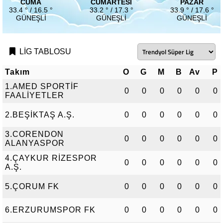
CUMA
CUMARTESI
PAZAR
33.4 ° / 16.5 °
33.2 ° / 17.3 °
33.9 ° / 17.6 °
GÜNEŞLI
GÜNEŞLI
GÜNEŞLI
LİG TABLOSU
Takım
O
G
M
B
Av
P
1.AMED SPORTİF
0
0
0
0
0
0
FAALİYETLER
2.BEŞİKTAŞ A.Ş.
0
0
0
0
0
0
3.CORENDON
0
0
0
0
0
0
ALANYASPOR
4.ÇAYKUR RİZESPOR
0
0
0
0
0
0
A.Ş.
5.ÇORUM FK
0
0
0
0
0
0
6.ERZURUMSPOR FK
0
0
0
0
0
0