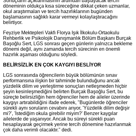
Sonuçların açıklanmasının ardından başlayacak tercih
döneminin oldukça kısa süreceğine dikkat çeken uzmanlar,
okul araştırmaları ve tercih hazırlıklarının bugünden
başlamasının sağlıklı karar vermeyi kolaylaştıracağını
belirtiyor.
Feyziye Mektepleri Vakfı Florya Işık İlkokulu-Ortaokulu
Rehberlik ve Psikolojik Danışmanlık Bölüm Başkanı Burçak
Başoğlu Sert, LGS sonrası geçen günlerin yalnızca bekleme
dönemi değil, aynı zamanda tercih sürecinin en önemli
hazırlık aşaması olduğunu söyledi.
BELİRSİZLİK EN ÇOK KAYGIYI BESLİYOR
LGS sonrasında öğrencilerin büyük bölümünün sınav
performansına ilişkin bir tahminde bulunduğunu ancak
yüzdelik dilim ve yerleştirme sonuçları netleşmeden hiçbir
şeyin kesinleşmediğini belirten Burçak Başoğlu Sert, bu
süreçte belirsizliğin hem öğrenciler hem de aileler üzerinde
kaygıyı artırabildiğini ifade ederek, "Bugünlerde öğrenciler
sürekli aynı soruların cevabını arıyor, 'Yüzdelik dilim değişir
mi?', 'İstediğim okula girebilir miyim?' Benzer kaygılar
ailelerde de yaşanıyor. Ancak bu süreyi sürekli puan
hesaplayarak geçirmek yerine tercih dönemine hazırlanmak
çok daha verimli olacaktır." dedi.