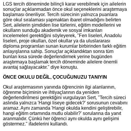
LGS tercih döneminde bilinçli karar verebilmek için ailelerin
sonuçlar açıklanmadan önce okul seçeneklerini araştırmaya
başlaması öneriliyor. Tercih sürecinin yalnızca puanlara
göre okul sıralaması yapmaktan ibaret olmadığını belirten
Sert, ailelerin şimdiden lise türlerini, eğitim modellerini ve
okulların sunduğu akademik ve sosyal imkanları
incelemeleri gerektiğini söyleyerek, "Fen liseleri, Anadolu
liseleri, proje okulları, özel okullar ya da uluslararası
diploma programları sunan kurumlar birbirinden farklı eğitim
anlayışlarına sahip. Sonuçlar açıklandıktan sonra tüm
bunları kısa sürede değerlendirmek yerine bugünden
araştırmaya başlamak tercih döneminde ailelere önemli
avantaj sağlayacaktır." diye konuştu.
ÖNCE OKULU DEĞİL, ÇOCUĞUNUZU TANIYIN
Okul araştırmasının yanında öğrencinin ilgi alanlarının,
öğrenme biçiminin ve ihtiyaçlarının da yeniden
değerlendirilmesi gerektiğini vurgulayan Sert, "Tercih süreci
aslında yalnızca 'Hangi liseye gidecek?' sorusunun cevabını
aramaz. Aynı zamanda 'Hangi okulda kendini geliştirebilir,
hangi eğitim ortamında mutlu olabilir?' sorularına da yanıt
aranmalıdır. Çünkü her öğrenci aynı okulda aynı gelişimi
göstermez." ifadelerini kullandı.