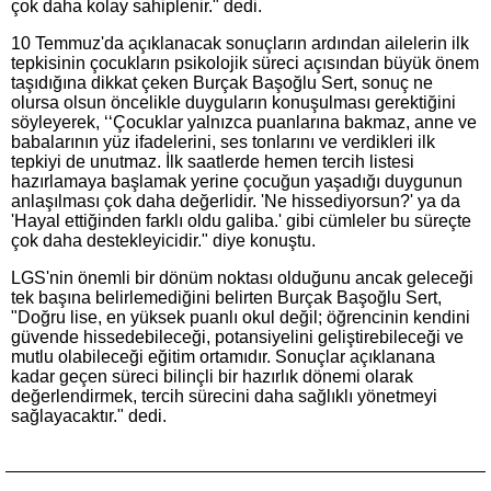
çok daha kolay sahiplenir." dedi.
10 Temmuz'da açıklanacak sonuçların ardından ailelerin ilk
tepkisinin çocukların psikolojik süreci açısından büyük önem
taşıdığına dikkat çeken Burçak Başoğlu Sert, sonuç ne
olursa olsun öncelikle duyguların konuşulması gerektiğini
söyleyerek, ‘‘Çocuklar yalnızca puanlarına bakmaz, anne ve
babalarının yüz ifadelerini, ses tonlarını ve verdikleri ilk
tepkiyi de unutmaz. İlk saatlerde hemen tercih listesi
hazırlamaya başlamak yerine çocuğun yaşadığı duygunun
anlaşılması çok daha değerlidir. 'Ne hissediyorsun?' ya da
'Hayal ettiğinden farklı oldu galiba.' gibi cümleler bu süreçte
çok daha destekleyicidir." diye konuştu.
LGS'nin önemli bir dönüm noktası olduğunu ancak geleceği
tek başına belirlemediğini belirten Burçak Başoğlu Sert,
"Doğru lise, en yüksek puanlı okul değil; öğrencinin kendini
güvende hissedebileceği, potansiyelini geliştirebileceği ve
mutlu olabileceği eğitim ortamıdır. Sonuçlar açıklanana
kadar geçen süreci bilinçli bir hazırlık dönemi olarak
değerlendirmek, tercih sürecini daha sağlıklı yönetmeyi
sağlayacaktır." dedi.