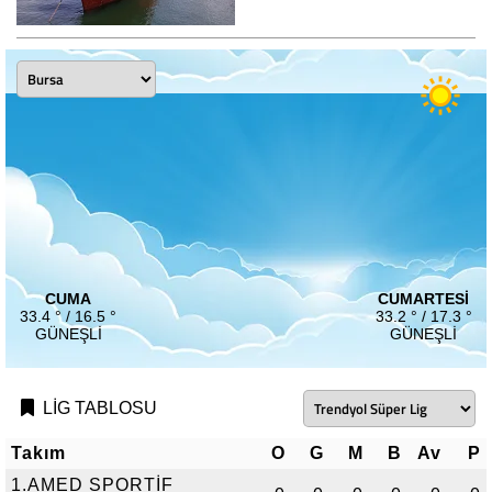
CUMA
CUMARTESI
33.4 ° / 16.5 °
33.2 ° / 17.3 °
GÜNEŞLI
GÜNEŞLI
LİG TABLOSU
Takım
O
G
M
B
Av
P
1.AMED SPORTİF