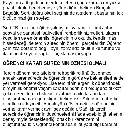
Kaygının arttığı dönemlerde ailelerin çoğu zaman en yüksek
puanlı okulu hedeflemeye yöneldiğini belirten Burçak
Başoğlu Sert, doğru okul seçiminde akademik başarının tek
ölçüt olmadığını söyledi.
Sert, "Bir okulun eğitim yaklaşımı, yabancı dil imkanları,
sosyal ve sanatsal faaliyetleri, rehberlik hizmetleri, ulaşım
koşulları ve en önemlisi öğrencinin o okulda kendini nasıl
hissedeceği de tercih sürecinin önemli parçalarıdır. Öğrenci
yalnızca derslere değil, aynı zamanda okulun kültürüne ve
iklimine de uyum sağlar." açıklamasını yaptı.
ÖĞRENCİ KARAR SÜRECİNİN ÖZNESİ OLMALI
Tercih döneminde ailelerin rehberlik rolünü üstlenmesi,
ancak karar sürecinde öğrencinin görüş ve beklentilerine de
yer vermesi gerekiyor. Lise tercihinin ergenlik dönemindeki
bireyin ilk önemli yaşam kararlarından biri olduğuna dikkat
çeken Sert, tercih listesinin yalnızca aile tarafından
oluşturulmaması gerektiğini belirterek, "Ailelerin rehberliği
elbette çok kıymetli. Ancak yön göstermek ile öğrencinin
yerine karar vermek aynı şey değildir. Sağlıklı tercih
sürecinde öğrencinin düşüncelerini ifade edebildiği, ailenin
deneyimiyle desteklendiği ortak bir karar zemini
oluşturulmalıdır. Öğrenci kendi sesini duyabildiği kararları