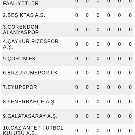
0
0
0
0
0
0
FAALİYETLER
2.BEŞİKTAŞ A.Ş.
0
0
0
0
0
0
3.CORENDON
0
0
0
0
0
0
ALANYASPOR
4.ÇAYKUR RİZESPOR
0
0
0
0
0
0
A.Ş.
5.ÇORUM FK
0
0
0
0
0
0
6.ERZURUMSPOR FK
0
0
0
0
0
0
7.EYÜPSPOR
0
0
0
0
0
0
8.FENERBAHÇE A.Ş.
0
0
0
0
0
0
9.GALATASARAY A.Ş.
0
0
0
0
0
0
10.GAZİANTEP FUTBOL
0
0
0
0
0
0
KULÜBÜ A.Ş.