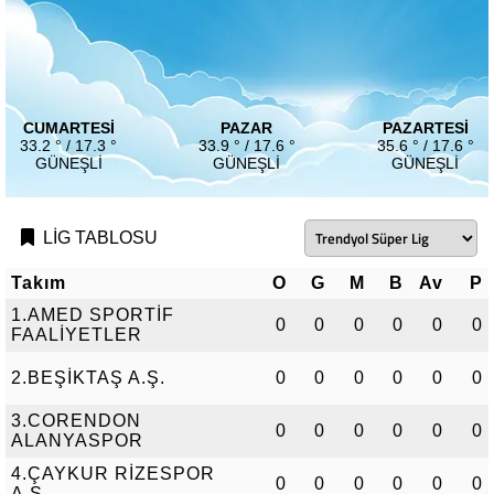
CUMARTESI
PAZAR
PAZARTESI
33.2 ° / 17.3 °
33.9 ° / 17.6 °
35.6 ° / 17.6 °
GÜNEŞLI
GÜNEŞLI
GÜNEŞLI
LİG TABLOSU
Takım
O
G
M
B
Av
P
1.AMED SPORTİF
0
0
0
0
0
0
FAALİYETLER
2.BEŞİKTAŞ A.Ş.
0
0
0
0
0
0
3.CORENDON
0
0
0
0
0
0
ALANYASPOR
4.ÇAYKUR RİZESPOR
0
0
0
0
0
0
A.Ş.