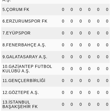
5.ÇORUM FK
0
0
0
0
0
0
6.ERZURUMSPOR FK
0
0
0
0
0
0
7.EYÜPSPOR
0
0
0
0
0
0
8.FENERBAHÇE A.Ş.
0
0
0
0
0
0
9.GALATASARAY A.Ş.
0
0
0
0
0
0
10.GAZİANTEP FUTBOL
0
0
0
0
0
0
KULÜBÜ A.Ş.
11.GENÇLERBİRLİĞİ
0
0
0
0
0
0
12.GÖZTEPE A.Ş.
0
0
0
0
0
0
13.İSTANBUL
0
0
0
0
0
0
BAŞAKŞEHİR FK