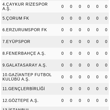
4.ÇAYKUR RİZESPOR
0
0
0
0
0
0
A.Ş.
5.ÇORUM FK
0
0
0
0
0
0
6.ERZURUMSPOR FK
0
0
0
0
0
0
7.EYÜPSPOR
0
0
0
0
0
0
8.FENERBAHÇE A.Ş.
0
0
0
0
0
0
9.GALATASARAY A.Ş.
0
0
0
0
0
0
10.GAZİANTEP FUTBOL
0
0
0
0
0
0
KULÜBÜ A.Ş.
11.GENÇLERBİRLİĞİ
0
0
0
0
0
0
12.GÖZTEPE A.Ş.
0
0
0
0
0
0