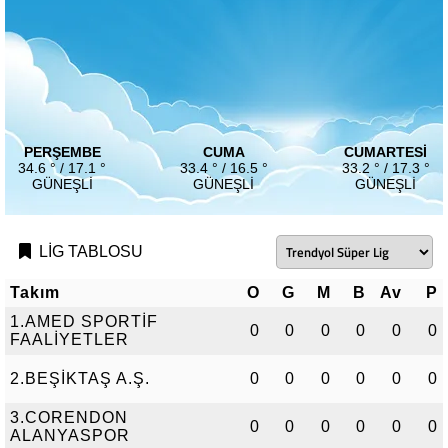
PERŞEMBE
CUMA
CUMARTESI
34.6 ° / 17.1 °
33.4 ° / 16.5 °
33.2 ° / 17.3 °
GÜNEŞLI
GÜNEŞLI
GÜNEŞLI
LİG TABLOSU
Takım
O
G
M
B
Av
P
1.AMED SPORTİF
0
0
0
0
0
0
FAALİYETLER
2.BEŞİKTAŞ A.Ş.
0
0
0
0
0
0
3.CORENDON
0
0
0
0
0
0
ALANYASPOR