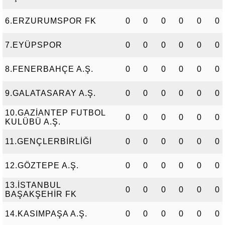
6.ERZURUMSPOR FK
0
0
0
0
0
0
7.EYÜPSPOR
0
0
0
0
0
0
8.FENERBAHÇE A.Ş.
0
0
0
0
0
0
9.GALATASARAY A.Ş.
0
0
0
0
0
0
10.GAZİANTEP FUTBOL
0
0
0
0
0
0
KULÜBÜ A.Ş.
11.GENÇLERBİRLİĞİ
0
0
0
0
0
0
12.GÖZTEPE A.Ş.
0
0
0
0
0
0
13.İSTANBUL
0
0
0
0
0
0
BAŞAKŞEHİR FK
14.KASIMPAŞA A.Ş.
0
0
0
0
0
0