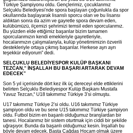
Türkiye Şampiyonu oldu. Gençlerimiz, çocuklarımız
Selçuklu Belediyesi'nde spora başlayan çoğunlukla da spor
okullarında başlayarak lisanslı sporcu olan ve bu lisansı
aldıktan sonra da azim ve gayretle spora devam eden,
kulübümüzü, ilçemizi şehrimizi temsil eden sporcularımız.
Bu yüzden elde ettiğimiz başarılar bizim tamamen
sporcularımızın kendi emekleriyle gayretleriyle,
hocalarımızın çalışmalarıyla, kulüp yönetimimizin özverili
destekleriyle ortaya çıkmış başarılar. Herkese ayrı ayrı
teşekkür ediyorum” dedi.
SELÇUKLU BELEDİYESPOR KULÜP BAŞKANI
TEZCAN,“
İNŞALLAH BU BAŞARI ARTARAK DEVAM
EDECEK”
Son 5 yıl içerisinde dört kez ilk üç dereceyi elde ettiklerini
belirten Selçuklu Belediyespor Kulüp Başkanı Mustafa
Yavuz Tezcan,“ U18 takımımız Türkiye 3'si olmuştu.
U17 takımımız Türkiye 2'si oldu. U16 takımımız Türkiye
şampiyon oldu ve bu sene U15 takımımız Türkiye şampiyon
oldu. Futbol bizim en başarılı olduğumuz branşlardan bir
tanesi. Hocalarımız bir sistem oturtmak için ciddi bir şekilde
uğraşıyor. Bunda da başarılı olduğumuz kesin. İnşallah bu
böyle devam edecek. Başta Çağdaş Hocam olmak üzere