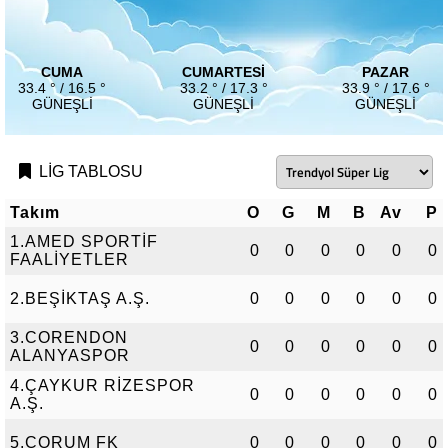
CUMA
CUMARTESI
PAZAR
33.4 ° / 16.5 °
33.2 ° / 17.3 °
33.9 ° / 17.6 °
GÜNEŞLI
GÜNEŞLI
GÜNEŞLI
LİG TABLOSU
Takım
O
G
M
B
Av
P
1.AMED SPORTİF
0
0
0
0
0
0
FAALİYETLER
2.BEŞİKTAŞ A.Ş.
0
0
0
0
0
0
3.CORENDON
0
0
0
0
0
0
ALANYASPOR
4.ÇAYKUR RİZESPOR
0
0
0
0
0
0
A.Ş.
5.ÇORUM FK
0
0
0
0
0
0