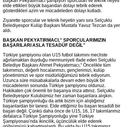
Başkan Pekyatırmacı şampiyon sporcuları ve teknik heyeti
elde ettikleri büyük başarıdan dolayı tebrik ederek
gösterdikleri azim ve mücadeleden dolayı kutladı.
Ziyarette sporcular ve teknik heyetin yanı sıra Selçuklu
Belediyespor Kulüp Başkanı Mustafa Yavuz Tezcan da yer
aldı.
BAŞKAN PEKYATIRMACI,“ SPORCULARIMIZIN
BAŞARILARI ASLA TESADÜF DEĞİL”
Türkiye şampiyonu olan U15 futbol takımını mecliste
ağırlamaktan duyduğu memnuniyeti ifade eden Selçuklu
Belediye Başkanı Ahmet Pekyatırmacı,“ Öncelikle tüm
takımımızı, değerli hocalarımızı, gençlerimizi, kulüp
yönetimimizi ve spor müdürlüğümüzü tebrik ediyorum.
Uzunca süre müsabakalarla devam eden büyük bir
mücadelenin sonunda Türkiye şampiyonu oldunuz.
Hakikaten çok önemli bir başarıya imza attınız. Selçuklu
Belediyespor Kulubümüz her zaman başarılara alışkın.
Türkiye şampiyonluğu da artık bizim için alıştığımız
başarılardan bir tanesi. Elde ettiğimiz bu başarı tesadüfi bir
başarı değil. Çünkü daha önce de U15, 16, 17 takımlarımız
defalarca Türkiye Şampiyonluğu yine Türkiye
Şampiyonası'nda ikincilik, üçüncülük elde ederek
göğsümüzü kabartmışlardı. Bu yılda bu U15 takımımız