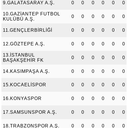
9.GALATASARAY A.Ş.
0
0
0
0
0
0
10.GAZİANTEP FUTBOL
0
0
0
0
0
0
KULÜBÜ A.Ş.
11.GENÇLERBİRLİĞİ
0
0
0
0
0
0
12.GÖZTEPE A.Ş.
0
0
0
0
0
0
13.İSTANBUL
0
0
0
0
0
0
BAŞAKŞEHİR FK
14.KASIMPAŞA A.Ş.
0
0
0
0
0
0
15.KOCAELİSPOR
0
0
0
0
0
0
16.KONYASPOR
0
0
0
0
0
0
17.SAMSUNSPOR A.Ş.
0
0
0
0
0
0
18.TRABZONSPOR A.Ş.
0
0
0
0
0
0