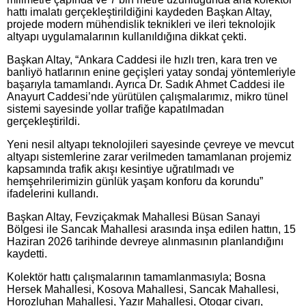
hattı imalatı gerçekleştirildiğini kaydeden Başkan Altay,
projede modern mühendislik teknikleri ve ileri teknolojik
altyapı uygulamalarının kullanıldığına dikkat çekti.
Başkan Altay, “Ankara Caddesi ile hızlı tren, kara tren ve
banliyö hatlarının enine geçişleri yatay sondaj yöntemleriyle
başarıyla tamamlandı. Ayrıca Dr. Sadık Ahmet Caddesi ile
Anayurt Caddesi’nde yürütülen çalışmalarımız, mikro tünel
sistemi sayesinde yollar trafiğe kapatılmadan
gerçekleştirildi.
Yeni nesil altyapı teknolojileri sayesinde çevreye ve mevcut
altyapı sistemlerine zarar verilmeden tamamlanan projemiz
kapsamında trafik akışı kesintiye uğratılmadı ve
hemşehrilerimizin günlük yaşam konforu da korundu”
ifadelerini kullandı.
Başkan Altay, Fevziçakmak Mahallesi Büsan Sanayi
Bölgesi ile Sancak Mahallesi arasında inşa edilen hattın, 15
Haziran 2026 tarihinde devreye alınmasının planlandığını
kaydetti.
Kolektör hattı çalışmalarının tamamlanmasıyla; Bosna
Hersek Mahallesi, Kosova Mahallesi, Sancak Mahallesi,
Horozluhan Mahallesi, Yazır Mahallesi, Otogar civarı,