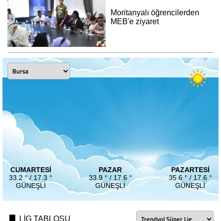
Moritanyalı öğrencilerden
MEB'e ziyaret
CUMARTESI
PAZAR
PAZARTESI
33.2 ° / 17.3 °
33.9 ° / 17.6 °
35.6 ° / 17.6 °
GÜNEŞLI
GÜNEŞLI
GÜNEŞLI
LİG TABLOSU