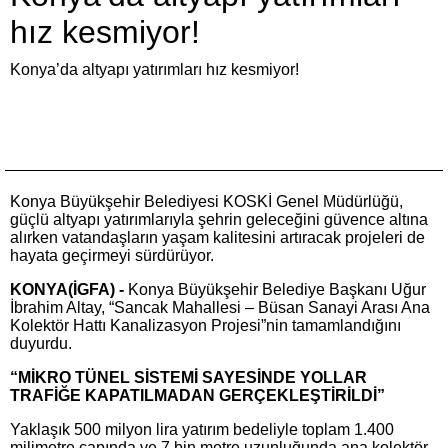
hız kesmiyor!
Konya’da altyapı yatırımları hız kesmiyor!
Konya Büyükşehir Belediyesi KOSKİ Genel Müdürlüğü,
güçlü altyapı yatırımlarıyla şehrin geleceğini güvence altına
alırken vatandaşların yaşam kalitesini artıracak projeleri de
hayata geçirmeyi sürdürüyor.
KONYA(İGFA) -
Konya Büyükşehir Belediye Başkanı Uğur
İbrahim Altay, “Sancak Mahallesi – Büsan Sanayi Arası Ana
Kolektör Hattı Kanalizasyon Projesi”nin tamamlandığını
duyurdu.
“MİKRO TÜNEL SİSTEMİ SAYESİNDE YOLLAR
TRAFİĞE KAPATILMADAN GERÇEKLEŞTİRİLDİ”
Yaklaşık 500 milyon lira yatırım bedeliyle toplam 1.400
milimetre çapında ve 7 bin metre uzunluğunda ana kolektör