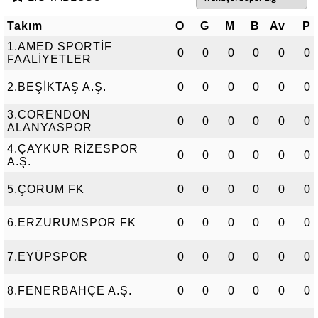
Takım
O
G
M
B
Av
P
1.AMED SPORTİF
0
0
0
0
0
0
FAALİYETLER
2.BEŞİKTAŞ A.Ş.
0
0
0
0
0
0
3.CORENDON
0
0
0
0
0
0
ALANYASPOR
4.ÇAYKUR RİZESPOR
0
0
0
0
0
0
A.Ş.
5.ÇORUM FK
0
0
0
0
0
0
6.ERZURUMSPOR FK
0
0
0
0
0
0
7.EYÜPSPOR
0
0
0
0
0
0
8.FENERBAHÇE A.Ş.
0
0
0
0
0
0