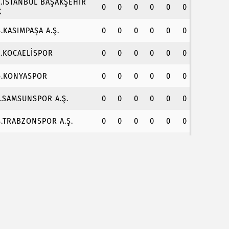
3.İSTANBUL BAŞAKŞEHİR
0
0
0
0
0
0
K
4.KASIMPAŞA A.Ş.
0
0
0
0
0
0
5.KOCAELİSPOR
0
0
0
0
0
0
6.KONYASPOR
0
0
0
0
0
0
7.SAMSUNSPOR A.Ş.
0
0
0
0
0
0
8.TRABZONSPOR A.Ş.
0
0
0
0
0
0