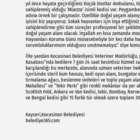
yıl önce hayata geçirdiğimiz Küçük Dostlar Ambulansı, tü
sahiplenmiş olduğu ‘Müezza’ isimli kedisi var. Peygamb
adına örnek bir çalışmadır. Özellikle doğal yaşam alanı
iyisini biz yapıyoruz. Sokak hayvanları için inşa ettiğimi
sahiplendirme gibi tüm süreçler profesyonel bir şekilde
doğal yaşam alanı olacak. İnşallah en kısa zamanda mod
Hayvanları Koruma Günü münasebetiyle bir kez daha hatırl
sorumluluklarımızın olduğunu unutmamalıyız.” diye konu
Öte yandan Kocasinan Belediyesi Veteriner Müdürlüğü, y
Kasabası”nda kedilere 7 gün 24 saat kesintisiz hizmet s
karşılandığı bu merkezde, alanında uzman veteriner he
içerisinde steril kum havuzu, kedi oyun alanı, bungalov 
tırmalama ağacı, beslenme üniteleri ve toplu yaşam alan
Mahallesi” ve “Tekir Parkı” gibi renkli mekânlar da yer al
Scottish Fold, Ankara ve Van kedisi, tekir, Bombay, Norve
ve Bengal kedisi gibi 15 farklı tür olmak üzere toplam 30 
Kayseri,Kocasinan Belediyesi
belediye365.com