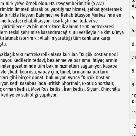
3
m Türkiye’ye örnek oldu. Hz. Peygamberimizin (S.A.V.)
A
erimizin ümmeti olarak bu yaptığımız hizmet, şefkat göstermek
yla birlikte Hayvan Bakımevi ve Rehabilitasyon Merkezi’nde en
4
z merkezde; rehabilitasyon, kısırlaştırma, tedavi ve
 yürütülecek. 25 bin metrekarelik alanın 1.500 metrekaresi
5
ern tesisi şehrimize kazandıracağız. Bu vesileyle 4 Ekim Dünya
atmak isterim ki; Allah’ın yarattığı tüm canlılara karşı
ştu.
6
aklaşık 500 metrekarelik alana kurulan “Küçük Dostlar Kedi
7
unuyor. Kedilerin tedavi, beslenme ve barınma ihtiyaçlarının
kimler gözetiminde tüm bakım hizmetleri sağlanıyor. Kasaba
8
evler, kedi köprüsü, yapay çim, tünel, tırmanma parkuru,
ları gibi birçok donatı bulunuyor. Ayrıca “Küçük Dostlar
ıyor. Kedi Kasabası’nda British Shorthair, Exotic Shorthair,
9
ç orman kedisi, Mavi Rus kedisi, İran kedisi, Siyam, Chinchilla
kediye ev sahipliği yapılıyor.
1
K
1
1