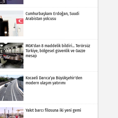
Cumhurbaşkanı Erdoğan, Suudi
Arabistan yolcusu
MGK'dan 8 maddelik bildiri... Terörsüz
Türkiye, bölgesel güvenlik ve Gazze
mesajı
Kocaeli Darıca’ya Büyükşehir'den
modern ulaşım yatırımı
Yakıt barcı filosuna iki yeni gemi