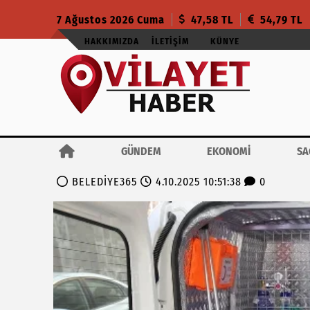
7 Ağustos 2026 Cuma
47,58 TL
54,79 TL
HAKKIMIZDA
İLETIŞIM
KÜNYE
GÜNDEM
EKONOMİ
SA
BELEDİYE365
4.10.2025 10:51:38
0