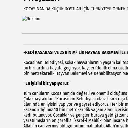
KOCASİNAN’DA KÜÇÜK DOSTLAR İÇİN TÜRKİYE’YE ÖRNEK 
-KEDİ KASABASI VE 25 BİN M²’LİK HAYVAN BAKIMEVİ 
Kocasinan Belediyesi, sokak hayvanlarının yaşam kalitesi
birbiri ardına hayata geçiriyor. Kayseri’de ilk olma özel
bin metrekarelik Hayvan Bakımevi ve Rehabilitasyon Mer
“En iyisini biz yapıyoruz”
Tüm canlıların Kocasinan’da değerli ve önemli olduğun
Çolakbayrakdar, “Kocasinan Belediyesi olarak sıra dışı fa
alanında en iyisini yapıyor ve gayret ediyoruz. Her bir 
kazandırdığımız 10 bin metrekarelik yaşam alanı içerisin
kedi bulunuyor. Çocuklar ve gençler buraya geldiği zaman
yaratılmışların en şereflisi ‘Eşref-i Mahlûk’ olan insan
Allah’ın can vermiş olduğu bütün mahlûkatı, Allah’ın şef