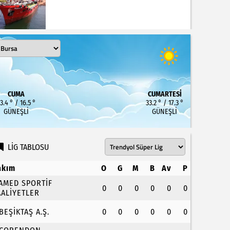
CUMA
CUMARTESI
3.4 ° / 16.5 °
33.2 ° / 17.3 °
GÜNEŞLI
GÜNEŞLI
LİG TABLOSU
akım
O
G
M
B
Av
P
.AMED SPORTİF
0
0
0
0
0
0
AALİYETLER
.BEŞİKTAŞ A.Ş.
0
0
0
0
0
0