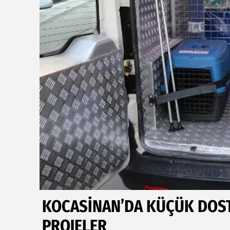
KOCASİNAN’DA KÜÇÜK DOST
PROJELER