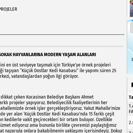
PROJELER
İLE SOKAK HAYVANLARINA MODERN YAŞAM ALANLARI
3
ni en üst seviyeye taşımak için Türkiye’ye örnek projeleri
liği taşıyan “Küçük Dostlar Kedi Kasabası” ile yapımı süren 25
kezi, vatandaşlardan yoğun ilgi görüyor.
a dikkat çeken Kocasinan Belediye Başkanı Ahmet
T
rklı projeler yapıyoruz. Belediyecilik faaliyetlerinin her
1
mahallemizde örnek işler gerçekleştiriyoruz. Yakut Mahalle’mize
F
de yer alan ‘Küçük Dostlar Kedi Kasabası’nda 15 farklı çeşit
 kedilerle vakit geçirecekleri bir ortam buluyor. Özellikle
2
a hizmet ediyoruz ama bununla birlikte çevremizi paylaştığımız
kat nazarıyla onlara bakabilmenin yaklaşımı içerisindeyiz. Dokuz