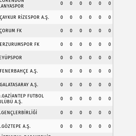
.CORENDON
0
0
0
0
0
0
LANYASPOR
.ÇAYKUR RİZESPOR A.Ş.
0
0
0
0
0
0
.ÇORUM FK
0
0
0
0
0
0
.ERZURUMSPOR FK
0
0
0
0
0
0
.EYÜPSPOR
0
0
0
0
0
0
.FENERBAHÇE A.Ş.
0
0
0
0
0
0
.GALATASARAY A.Ş.
0
0
0
0
0
0
0.GAZİANTEP FUTBOL
0
0
0
0
0
0
ULÜBÜ A.Ş.
1.GENÇLERBİRLİĞİ
0
0
0
0
0
0
2.GÖZTEPE A.Ş.
0
0
0
0
0
0