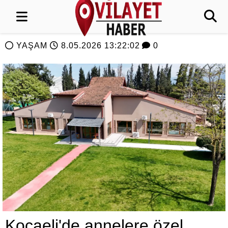
YAŞAM
8.05.2026 13:22:02
0
Kocaeli'de annelere özel