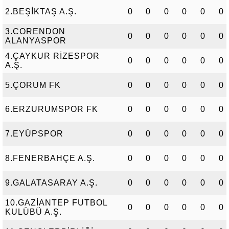
2.BEŞİKTAŞ A.Ş.
0
0
0
0
0
0
3.CORENDON
0
0
0
0
0
0
ALANYASPOR
4.ÇAYKUR RİZESPOR
0
0
0
0
0
0
A.Ş.
5.ÇORUM FK
0
0
0
0
0
0
6.ERZURUMSPOR FK
0
0
0
0
0
0
7.EYÜPSPOR
0
0
0
0
0
0
8.FENERBAHÇE A.Ş.
0
0
0
0
0
0
9.GALATASARAY A.Ş.
0
0
0
0
0
0
10.GAZİANTEP FUTBOL
0
0
0
0
0
0
KULÜBÜ A.Ş.