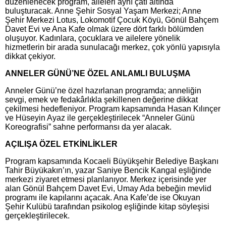
düzenlenecek program, aileleri aynı çatı altında
buluşturacak. Anne Şehir Sosyal Yaşam Merkezi; Anne
Şehir Merkezi Lotus, Lokomotif Çocuk Köyü, Gönül Bahçem
Davet Evi ve Ana Kafe olmak üzere dört farklı bölümden
oluşuyor. Kadınlara, çocuklara ve ailelere yönelik
hizmetlerin bir arada sunulacağı merkez, çok yönlü yapısıyla
dikkat çekiyor.
ANNELER GÜNÜ’NE ÖZEL ANLAMLI BULUŞMA
Anneler Günü’ne özel hazırlanan programda; anneliğin
sevgi, emek ve fedakârlıkla şekillenen değerine dikkat
çekilmesi hedefleniyor. Program kapsamında Hasan Kılınçer
ve Hüseyin Ayaz ile gerçekleştirilecek “Anneler Günü
Koreografisi” sahne performansı da yer alacak.
AÇILIŞA ÖZEL ETKİNLİKLER
Program kapsamında Kocaeli Büyükşehir Belediye Başkanı
Tahir Büyükakın’ın, yazar Saniye Bencik Kangal eşliğinde
merkezi ziyaret etmesi planlanıyor. Merkez içerisinde yer
alan Gönül Bahçem Davet Evi, Umay Ada bebeğin mevlid
programı ile kapılarını açacak. Ana Kafe’de ise Okuyan
Şehir Kulübü tarafından psikolog eşliğinde kitap söyleşisi
gerçekleştirilecek.