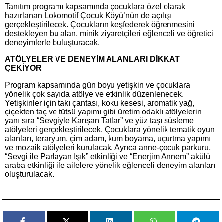
Tanıtım programı kapsamında çocuklara özel olarak
hazırlanan Lokomotif Çocuk Köyü’nün de açılışı
gerçekleştirilecek. Çocukların keşfederek öğrenmesini
destekleyen bu alan, minik ziyaretçileri eğlenceli ve öğretici
deneyimlerle buluşturacak.
ATÖLYELER VE DENEYİM ALANLARI DİKKAT
ÇEKİYOR
Program kapsamında gün boyu yetişkin ve çocuklara
yönelik çok sayıda atölye ve etkinlik düzenlenecek.
Yetişkinler için takı çantası, koku kesesi, aromatik yağ,
çiçekten taç ve tütsü yapımı gibi üretim odaklı atölyelerin
yanı sıra “Sevgiyle Karışan Tatlar” ve yüz taşı süsleme
atölyeleri gerçekleştirilecek. Çocuklara yönelik tematik oyun
alanları, teraryum, çim adam, kum boyama, uçurtma yapımı
ve mozaik atölyeleri kurulacak. Ayrıca anne-çocuk parkuru,
“Sevgi ile Parlayan Işık” etkinliği ve “Enerjim Annem” akülü
araba etkinliği ile ailelere yönelik eğlenceli deneyim alanları
oluşturulacak.