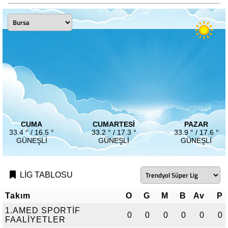
CUMA
CUMARTESI
PAZAR
33.4 ° / 16.5 °
33.2 ° / 17.3 °
33.9 ° / 17.6 °
GÜNEŞLI
GÜNEŞLI
GÜNEŞLI
LİG TABLOSU
Takım
O
G
M
B
Av
P
1.AMED SPORTİF
0
0
0
0
0
0
FAALİYETLER