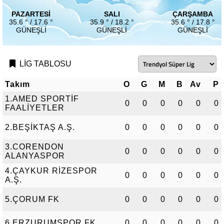
PAZARTESI
SALI
ÇARŞAMBA
35.6 ° / 17.6 °
35.9 ° / 18.2 °
35.6 ° / 17.8 °
GÜNEŞLI
GÜNEŞLI
GÜNEŞLI
LİG TABLOSU
Takım
O
G
M
B
Av
P
1.AMED SPORTİF
0
0
0
0
0
0
FAALİYETLER
2.BEŞİKTAŞ A.Ş.
0
0
0
0
0
0
3.CORENDON
0
0
0
0
0
0
ALANYASPOR
4.ÇAYKUR RİZESPOR
0
0
0
0
0
0
A.Ş.
5.ÇORUM FK
0
0
0
0
0
0
6.ERZURUMSPOR FK
0
0
0
0
0
0