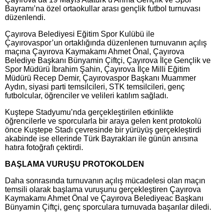
Bayramı’na özel ortaokullar arası gençlik futbol turnuvası
düzenlendi.
Çayırova Belediyesi Eğitim Spor Kulübü ile
Çayırovaspor’un ortaklığında düzenlenen turnuvanın açılış
maçına Çayırova Kaymakamı Ahmet Önal, Çayırova
Belediye Başkanı Bünyamin Çiftçi, Çayırova İlçe Gençlik ve
Spor Müdürü İbrahim Şahin, Çayırova İlçe Milli Eğitim
Müdürü Recep Demir, Çayırovaspor Başkanı Muammer
Aydın, siyasi parti temsilcileri, STK temsilcileri, genç
futbolcular, öğrenciler ve velileri katılım sağladı.
Kuştepe Stadyumu’nda gerçekleştirilen etkinlikte
öğrencilerle ve sporcularla bir araya gelen kent protokolü
önce Kuştepe Stadı çevresinde bir yürüyüş gerçekleştirdi
akabinde ise ellerinde Türk Bayrakları ile günün anısına
hatıra fotoğrafı çektirdi.
BAŞLAMA VURUŞU PROTOKOLDEN
Daha sonrasında turnuvanın açılış mücadelesi olan maçın
temsili olarak başlama vuruşunu gerçekleştiren Çayırova
Kaymakamı Ahmet Önal ve Çayırova Belediyeac Başkanı
Bünyamin Çiftçi, genç sporculara turnuvada başarılar diledi.