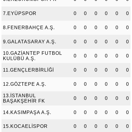
7.EYÜPSPOR
0
0
0
0
0
0
8.FENERBAHÇE A.Ş.
0
0
0
0
0
0
9.GALATASARAY A.Ş.
0
0
0
0
0
0
10.GAZİANTEP FUTBOL
0
0
0
0
0
0
KULÜBÜ A.Ş.
11.GENÇLERBİRLİĞİ
0
0
0
0
0
0
12.GÖZTEPE A.Ş.
0
0
0
0
0
0
13.İSTANBUL
0
0
0
0
0
0
BAŞAKŞEHİR FK
14.KASIMPAŞA A.Ş.
0
0
0
0
0
0
15.KOCAELİSPOR
0
0
0
0
0
0