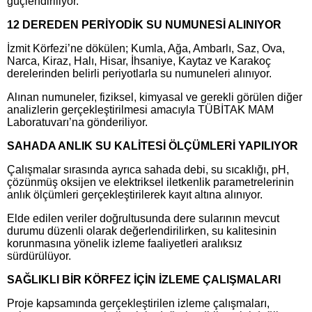
güçlendiriliyor.
12 DEREDEN PERİYODİK SU NUMUNESİ ALINIYOR
İzmit Körfezi’ne dökülen; Kumla, Ağa, Ambarlı, Saz, Ova,
Narca, Kiraz, Halı, Hisar, İhsaniye, Kaytaz ve Karakoç
derelerinden belirli periyotlarla su numuneleri alınıyor.
Alınan numuneler, fiziksel, kimyasal ve gerekli görülen diğer
analizlerin gerçekleştirilmesi amacıyla TÜBİTAK MAM
Laboratuvarı’na gönderiliyor.
SAHADA ANLIK SU KALİTESİ ÖLÇÜMLERİ YAPILIYOR
Çalışmalar sırasında ayrıca sahada debi, su sıcaklığı, pH,
çözünmüş oksijen ve elektriksel iletkenlik parametrelerinin
anlık ölçümleri gerçekleştirilerek kayıt altına alınıyor.
Elde edilen veriler doğrultusunda dere sularının mevcut
durumu düzenli olarak değerlendirilirken, su kalitesinin
korunmasına yönelik izleme faaliyetleri aralıksız
sürdürülüyor.
SAĞLIKLI BİR KÖRFEZ İÇİN İZLEME ÇALIŞMALARI
Proje kapsamında gerçekleştirilen izleme çalışmaları,