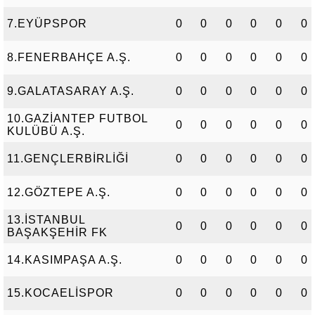
7.EYÜPSPOR
0
0
0
0
0
0
8.FENERBAHÇE A.Ş.
0
0
0
0
0
0
9.GALATASARAY A.Ş.
0
0
0
0
0
0
10.GAZİANTEP FUTBOL
0
0
0
0
0
0
KULÜBÜ A.Ş.
11.GENÇLERBİRLİĞİ
0
0
0
0
0
0
12.GÖZTEPE A.Ş.
0
0
0
0
0
0
13.İSTANBUL
0
0
0
0
0
0
BAŞAKŞEHİR FK
14.KASIMPAŞA A.Ş.
0
0
0
0
0
0
15.KOCAELİSPOR
0
0
0
0
0
0