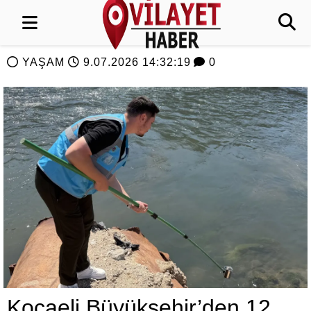
YAŞAM
9.07.2026 14:32:19
0
Kocaeli Büyükşehir’den 12