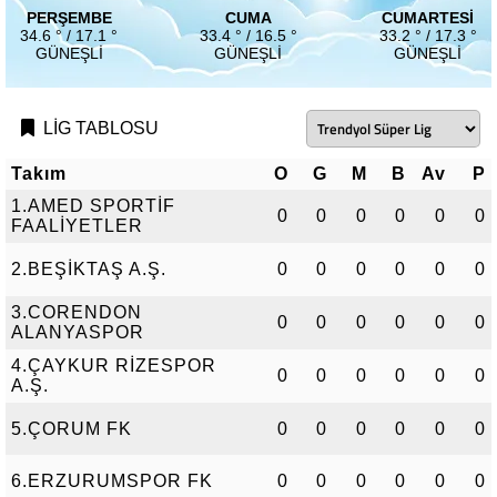
PERŞEMBE
CUMA
CUMARTESI
34.6 ° / 17.1 °
33.4 ° / 16.5 °
33.2 ° / 17.3 °
GÜNEŞLI
GÜNEŞLI
GÜNEŞLI
LİG TABLOSU
Takım
O
G
M
B
Av
P
1.AMED SPORTİF
0
0
0
0
0
0
FAALİYETLER
2.BEŞİKTAŞ A.Ş.
0
0
0
0
0
0
3.CORENDON
0
0
0
0
0
0
ALANYASPOR
4.ÇAYKUR RİZESPOR
0
0
0
0
0
0
A.Ş.
5.ÇORUM FK
0
0
0
0
0
0
6.ERZURUMSPOR FK
0
0
0
0
0
0