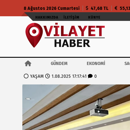
8 Ağustos 2026 Cumartesi
47,68 TL
55,1
HAKKIMIZDA
İLETIŞIM
KÜNYE
GÜNDEM
EKONOMİ
SA
YAŞAM
1.08.2025 17:17:41
0