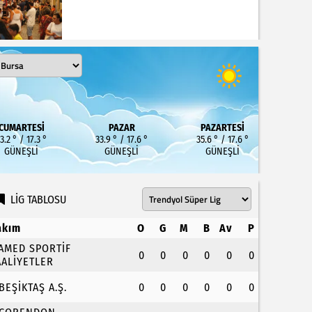
CUMARTESI
PAZAR
PAZARTESI
3.2 ° / 17.3 °
33.9 ° / 17.6 °
35.6 ° / 17.6 °
GÜNEŞLI
GÜNEŞLI
GÜNEŞLI
LİG TABLOSU
akım
O
G
M
B
Av
P
.AMED SPORTİF
0
0
0
0
0
0
AALİYETLER
.BEŞİKTAŞ A.Ş.
0
0
0
0
0
0