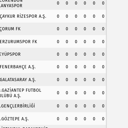
.CORENDON
0
0
0
0
0
0
LANYASPOR
.ÇAYKUR RİZESPOR A.Ş.
0
0
0
0
0
0
.ÇORUM FK
0
0
0
0
0
0
.ERZURUMSPOR FK
0
0
0
0
0
0
.EYÜPSPOR
0
0
0
0
0
0
.FENERBAHÇE A.Ş.
0
0
0
0
0
0
.GALATASARAY A.Ş.
0
0
0
0
0
0
0.GAZİANTEP FUTBOL
0
0
0
0
0
0
ULÜBÜ A.Ş.
1.GENÇLERBİRLİĞİ
0
0
0
0
0
0
2.GÖZTEPE A.Ş.
0
0
0
0
0
0