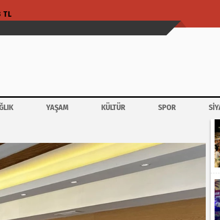
3 TL
ĞLIK
YAŞAM
KÜLTÜR
SPOR
SİY