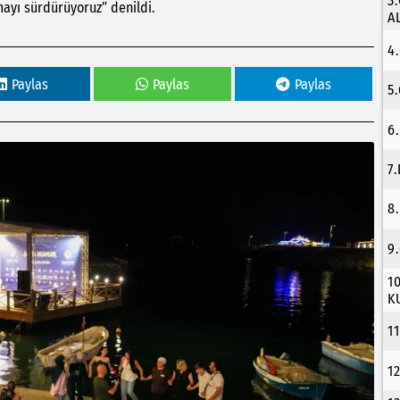
3
ayı sürdürüyoruz” denildi.
A
4
Paylas
Paylas
Paylas
5
6
7
8
9
1
K
1
1