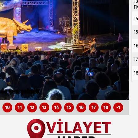
1
F
1
1
1
1
1
aklar
Y
10
11
12
13
14
15
16
17
18
-1