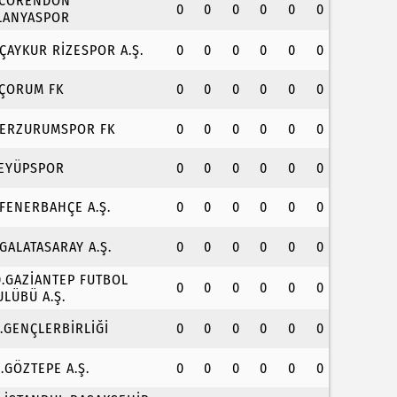
.CORENDON
0
0
0
0
0
0
LANYASPOR
.ÇAYKUR RİZESPOR A.Ş.
0
0
0
0
0
0
.ÇORUM FK
0
0
0
0
0
0
.ERZURUMSPOR FK
0
0
0
0
0
0
.EYÜPSPOR
0
0
0
0
0
0
.FENERBAHÇE A.Ş.
0
0
0
0
0
0
.GALATASARAY A.Ş.
0
0
0
0
0
0
0.GAZİANTEP FUTBOL
0
0
0
0
0
0
ULÜBÜ A.Ş.
1.GENÇLERBİRLİĞİ
0
0
0
0
0
0
2.GÖZTEPE A.Ş.
0
0
0
0
0
0