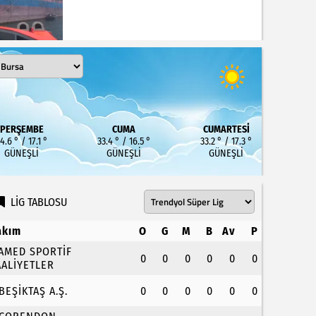
PERŞEMBE
CUMA
CUMARTESI
4.6 ° / 17.1 °
33.4 ° / 16.5 °
33.2 ° / 17.3 °
GÜNEŞLI
GÜNEŞLI
GÜNEŞLI
LİG TABLOSU
akım
O
G
M
B
Av
P
.AMED SPORTİF
0
0
0
0
0
0
AALİYETLER
.BEŞİKTAŞ A.Ş.
0
0
0
0
0
0