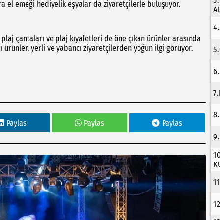
3
a el emeği hediyelik eşyalar da ziyaretçilerle buluşuyor.
A
4
plaj çantaları ve plaj kıyafetleri de öne çıkan ürünler arasında
ı ürünler, yerli ve yabancı ziyaretçilerden yoğun ilgi görüyor.
5
6
7
8
Paylas
Paylas
Paylas
9
1
K
1
1