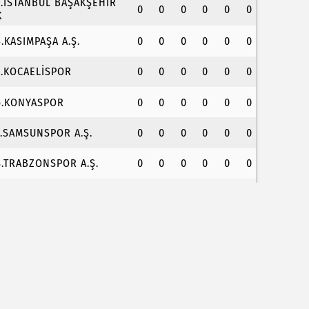
3.İSTANBUL BAŞAKŞEHİR
0
0
0
0
0
0
K
4.KASIMPAŞA A.Ş.
0
0
0
0
0
0
5.KOCAELİSPOR
0
0
0
0
0
0
6.KONYASPOR
0
0
0
0
0
0
7.SAMSUNSPOR A.Ş.
0
0
0
0
0
0
8.TRABZONSPOR A.Ş.
0
0
0
0
0
0
ÖK'ten uluslararası mezunlara ikamet kolaylığı... 