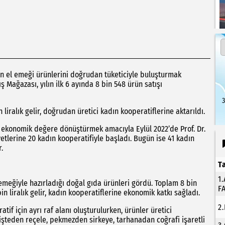
in el emeği ürünlerini doğrudan tüketiciyle buluşturmak
 Mağazası, yılın ilk 6 ayında 8 bin 548 ürün satışı
3
 liralık gelir, doğrudan üretici kadın kooperatiflerine aktarıldı.
i ekonomik değere dönüştürmek amacıyla Eylül 2022’de Prof. Dr.
etlerine 20 kadın kooperatifiyle başladı. Bugün ise 41 kadın
.
T
1
l emeğiyle hazırladığı doğal gıda ürünleri gördü. Toplam 8 bin
F
 liralık gelir, kadın kooperatiflerine ekonomik katkı sağladı.
2
if için ayrı raf alanı oluşturulurken, ürünler üretici
Erişteden reçele, pekmezden sirkeye, tarhanadan coğrafi işaretli