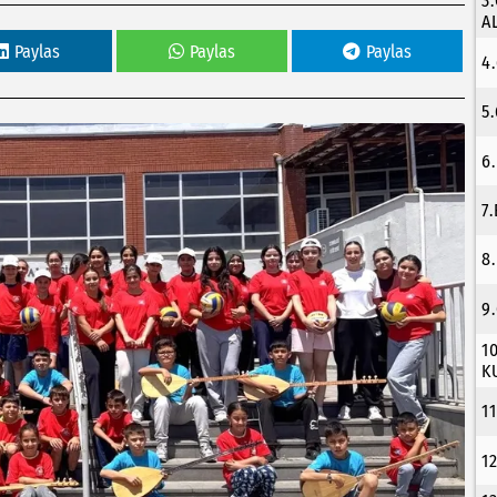
3
A
Paylas
Paylas
Paylas
4
5
6
7
8
9
1
K
1
1