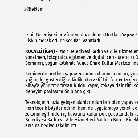
İzmit Belediyesi tarafından düzenlenen Üretken Yapay 
ilişkin merak edilen soruları yanıtladı
KOCAELİ (İGFA) -
İzmit Belediyesi Kadın ve Aile Hizmet
yönetmen, fotoğrafçı, eğitmen ve dijital içerik üreticisi
Semineri, yoğun katılımla Yunus Emre Kültür Merkezi’nde 
Seminerde üretken yapay zekanın kullanım alanları, günüm
yoğun ilgi gösterdiği etkinlik interaktif bir formatta ge
Sihay’a yöneltme fırsatı buldu. Yapay zekaya dair tüm so
deneyim paylaşımı ön plana çıktı.
Teknolojinin hızla gelişen alanlarından biri olan yapay 
hem teorik bilgiler edindi hem de uygulamaya yönelik ör
zekanın eğitimden iş hayatına kadar pek çok alandaki ku
Belediyesi Kadın ve Aile Hizmetleri Müdürü Burcu Binekl
anısına hediye takdim etti.