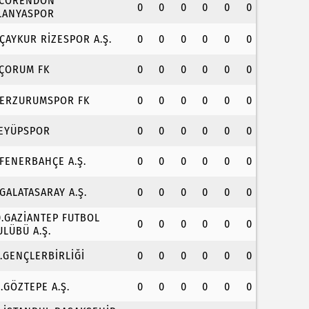
.CORENDON
0
0
0
0
0
0
LANYASPOR
.ÇAYKUR RİZESPOR A.Ş.
0
0
0
0
0
0
.ÇORUM FK
0
0
0
0
0
0
.ERZURUMSPOR FK
0
0
0
0
0
0
.EYÜPSPOR
0
0
0
0
0
0
.FENERBAHÇE A.Ş.
0
0
0
0
0
0
.GALATASARAY A.Ş.
0
0
0
0
0
0
0.GAZİANTEP FUTBOL
0
0
0
0
0
0
ULÜBÜ A.Ş.
1.GENÇLERBİRLİĞİ
0
0
0
0
0
0
2.GÖZTEPE A.Ş.
0
0
0
0
0
0