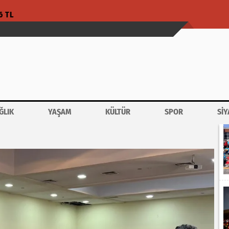
6 TL
ĞLIK
YAŞAM
KÜLTÜR
SPOR
SİY