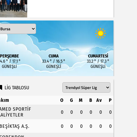
PERŞEMBE
CUMA
CUMARTESI
4.6 ° / 17.1 °
33.4 ° / 16.5 °
33.2 ° / 17.3 °
GÜNEŞLI
GÜNEŞLI
GÜNEŞLI
LİG TABLOSU
akım
O
G
M
B
Av
P
.AMED SPORTİF
0
0
0
0
0
0
AALİYETLER
.BEŞİKTAŞ A.Ş.
0
0
0
0
0
0