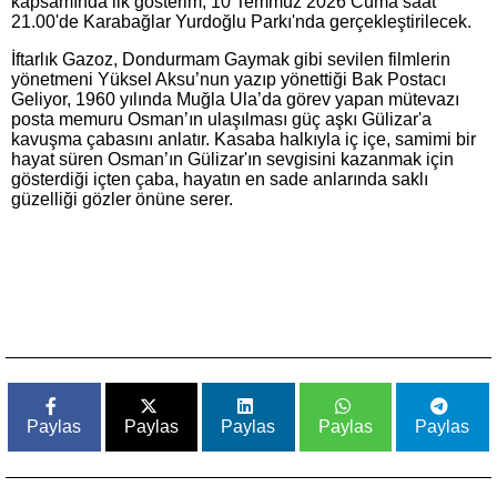
kapsamında ilk gösterim, 10 Temmuz 2026 Cuma saat
21.00'de Karabağlar Yurdoğlu Parkı'nda gerçekleştirilecek.
İftarlık Gazoz, Dondurmam Gaymak gibi sevilen filmlerin
yönetmeni Yüksel Aksu’nun yazıp yönettiği Bak Postacı
Geliyor, 1960 yılında Muğla Ula’da görev yapan mütevazı
posta memuru Osman’ın ulaşılması güç aşkı Gülizar'a
kavuşma çabasını anlatır. Kasaba halkıyla iç içe, samimi bir
hayat süren Osman’ın Gülizar'ın sevgisini kazanmak için
gösterdiği içten çaba, hayatın en sade anlarında saklı
güzelliği gözler önüne serer.
Paylas
Paylas
Paylas
Paylas
Paylas