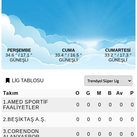
PERŞEMBE
CUMA
CUMARTESI
34.6 ° / 17.1 °
33.4 ° / 16.5 °
33.2 ° / 17.3 °
GÜNEŞLI
GÜNEŞLI
GÜNEŞLI
LİG TABLOSU
Takım
O
G
M
B
Av
P
1.AMED SPORTİF
0
0
0
0
0
0
FAALİYETLER
2.BEŞİKTAŞ A.Ş.
0
0
0
0
0
0
3.CORENDON
0
0
0
0
0
0
ALANYASPOR