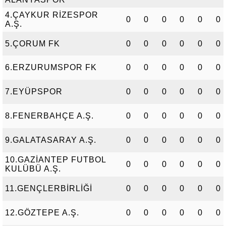
4.ÇAYKUR RİZESPOR
0
0
0
0
0
0
A.Ş.
5.ÇORUM FK
0
0
0
0
0
0
6.ERZURUMSPOR FK
0
0
0
0
0
0
7.EYÜPSPOR
0
0
0
0
0
0
8.FENERBAHÇE A.Ş.
0
0
0
0
0
0
9.GALATASARAY A.Ş.
0
0
0
0
0
0
10.GAZİANTEP FUTBOL
0
0
0
0
0
0
KULÜBÜ A.Ş.
11.GENÇLERBİRLİĞİ
0
0
0
0
0
0
12.GÖZTEPE A.Ş.
0
0
0
0
0
0