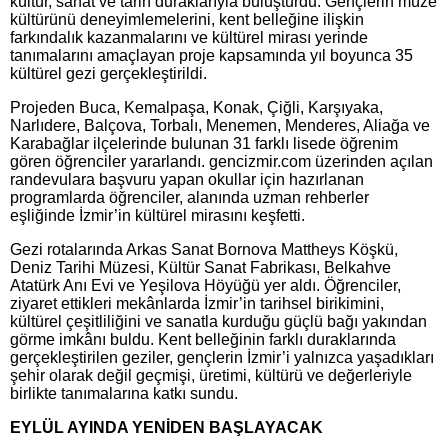
kültür, sanat ve tarih duraklarıyla buluşturdu. Gençlerin müze
kültürünü deneyimlemelerini, kent belleğine ilişkin
farkındalık kazanmalarını ve kültürel mirası yerinde
tanımalarını amaçlayan proje kapsamında yıl boyunca 35
kültürel gezi gerçekleştirildi.
Projeden Buca, Kemalpaşa, Konak, Çiğli, Karşıyaka,
Narlıdere, Balçova, Torbalı, Menemen, Menderes, Aliağa ve
Karabağlar ilçelerinde bulunan 31 farklı lisede öğrenim
gören öğrenciler yararlandı. gencizmir.com üzerinden açılan
randevulara başvuru yapan okullar için hazırlanan
programlarda öğrenciler, alanında uzman rehberler
eşliğinde İzmir’in kültürel mirasını keşfetti.
Gezi rotalarında Arkas Sanat Bornova Mattheys Köşkü,
Deniz Tarihi Müzesi, Kültür Sanat Fabrikası, Belkahve
Atatürk Anı Evi ve Yeşilova Höyüğü yer aldı. Öğrenciler,
ziyaret ettikleri mekânlarda İzmir’in tarihsel birikimini,
kültürel çeşitliliğini ve sanatla kurduğu güçlü bağı yakından
görme imkânı buldu. Kent belleğinin farklı duraklarında
gerçekleştirilen geziler, gençlerin İzmir’i yalnızca yaşadıkları
şehir olarak değil geçmişi, üretimi, kültürü ve değerleriyle
birlikte tanımalarına katkı sundu.
EYLÜL AYINDA YENİDEN BAŞLAYACAK