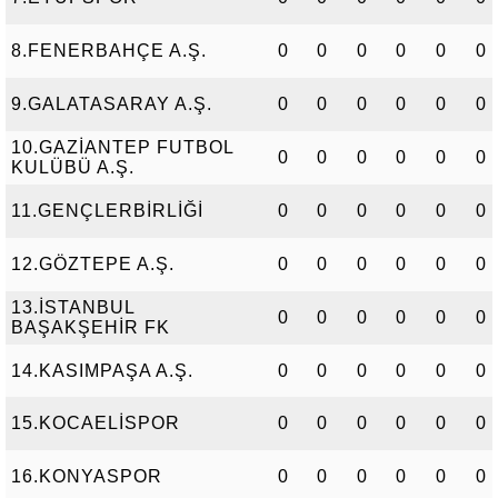
8.FENERBAHÇE A.Ş.
0
0
0
0
0
0
9.GALATASARAY A.Ş.
0
0
0
0
0
0
10.GAZİANTEP FUTBOL
0
0
0
0
0
0
KULÜBÜ A.Ş.
11.GENÇLERBİRLİĞİ
0
0
0
0
0
0
12.GÖZTEPE A.Ş.
0
0
0
0
0
0
13.İSTANBUL
0
0
0
0
0
0
BAŞAKŞEHİR FK
14.KASIMPAŞA A.Ş.
0
0
0
0
0
0
15.KOCAELİSPOR
0
0
0
0
0
0
16.KONYASPOR
0
0
0
0
0
0