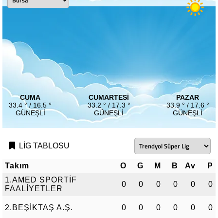
CUMA
CUMARTESI
PAZAR
33.4 ° / 16.5 °
33.2 ° / 17.3 °
33.9 ° / 17.6 °
GÜNEŞLI
GÜNEŞLI
GÜNEŞLI
LİG TABLOSU
Takım
O
G
M
B
Av
P
1.AMED SPORTİF
0
0
0
0
0
0
FAALİYETLER
2.BEŞİKTAŞ A.Ş.
0
0
0
0
0
0