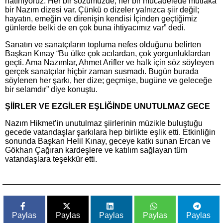
hatırlıyoruz. Her bir sözümüzde, her bir mücadelede mutlaka
bir Nazım dizesi var. Çünkü o dizeler yalnızca şiir değil;
hayatın, emeğin ve direnişin kendisi İçinden geçtiğimiz
günlerde belki de en çok buna ihtiyacımız var” dedi.
Sanatın ve sanatçıların topluma nefes olduğunu belirten
Başkan Kınay “Bu ülke çok acılardan, çok yorgunluklardan
geçti. Ama Nazımlar, Ahmet Arifler ve halk için söz söyleyen
gerçek sanatçılar hiçbir zaman susmadı. Bugün burada
söylenen her şarkı, her dize; geçmişe, bugüne ve geleceğe
bir selamdır” diye konuştu.
ŞİİRLER VE EZGİLER EŞLİĞİNDE UNUTULMAZ GECE
Nazım Hikmet’in unutulmaz şiirlerinin müzikle buluştuğu
gecede vatandaşlar şarkılara hep birlikte eşlik etti. Etkinliğin
sonunda Başkan Helil Kınay, geceye katkı sunan Ercan ve
Gökhan Çağıran kardeşlere ve katılım sağlayan tüm
vatandaşlara teşekkür etti.
Paylas
Paylas
Paylas
Paylas
Paylas