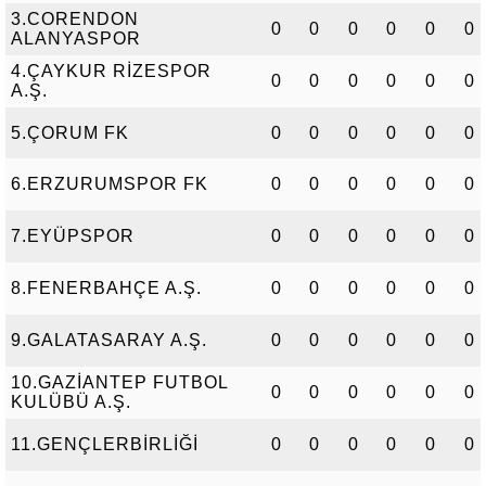
3.CORENDON
0
0
0
0
0
0
ALANYASPOR
4.ÇAYKUR RİZESPOR
0
0
0
0
0
0
A.Ş.
5.ÇORUM FK
0
0
0
0
0
0
6.ERZURUMSPOR FK
0
0
0
0
0
0
7.EYÜPSPOR
0
0
0
0
0
0
8.FENERBAHÇE A.Ş.
0
0
0
0
0
0
9.GALATASARAY A.Ş.
0
0
0
0
0
0
10.GAZİANTEP FUTBOL
0
0
0
0
0
0
KULÜBÜ A.Ş.
11.GENÇLERBİRLİĞİ
0
0
0
0
0
0