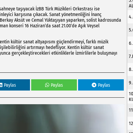
3
A
sahneye taşıyacak İzBB Türk Müzikleri Orkestrası ise
inleyici karşısına çıkacak. Sanat yönetmenliğini İnanç
4
 Berkay Aksüt ve Cemal Yüktaşıyan yaparken, solist kadrosunda
sman konseri 16 Haziran’da saat 21.00’de Aşık Veysel
5
entin kültür sanat altyapısını güçlendirmeyi, farklı müzik
6
şilebilirliğini artırmayı hedefliyor. Kentin kültür sanat
unca gerçekleştirecekleri etkinliklerle İzmirlilerle buluşmayı
7
8
9
Paylas
Paylas
Paylas
1
K
1
1