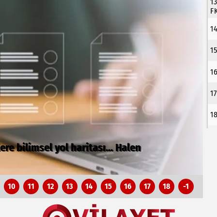
1
F
1
1
1
1
1
tan ibaret değil
10
11
12
13
14
15
16
17
18
-1