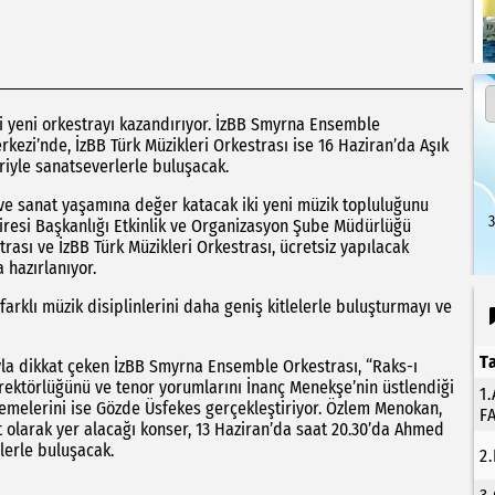
ki yeni orkestrayı kazandırıyor. İzBB Smyrna Ensemble
ezi’nde, İzBB Türk Müzikleri Orkestrası ise 16 Haziran’da Aşık
iyle sanatseverlerle buluşacak.
r ve sanat yaşamına değer katacak iki yeni müzik topluluğunu
3
Dairesi Başkanlığı Etkinlik ve Organizasyon Şube Müdürlüğü
sı ve İzBB Türk Müzikleri Orkestrası, ücretsiz yapılacak
 hazırlanıyor.
 farklı müzik disiplinlerini daha geniş kitlelerle buluşturmayı ve
T
yla dikkat çeken İzBB Smyrna Ensemble Orkestrası, “Raks-ı
irektörlüğünü ve tenor yorumlarını İnanç Menekşe’nin üstlendiği
1
emelerini ise Gözde Üsfekes gerçekleştiriyor. Özlem Menokan,
F
t olarak yer alacağı konser, 13 Haziran’da saat 20.30’da Ahmed
erle buluşacak.
2