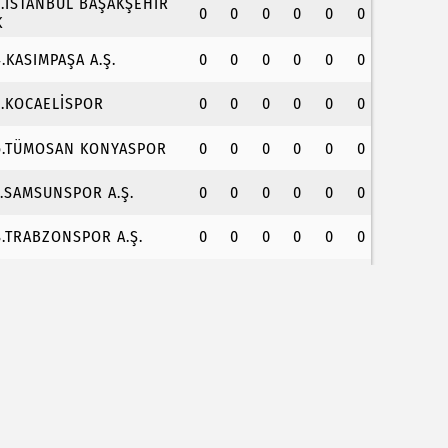
3.İSTANBUL BAŞAKŞEHİR
0
0
0
0
0
0
K
4.KASIMPAŞA A.Ş.
0
0
0
0
0
0
5.KOCAELİSPOR
0
0
0
0
0
0
6.TÜMOSAN KONYASPOR
0
0
0
0
0
0
7.SAMSUNSPOR A.Ş.
0
0
0
0
0
0
8.TRABZONSPOR A.Ş.
0
0
0
0
0
0
COP31 için kritik hamle... Kyoto ve Paris süreçler