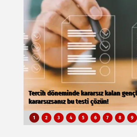
Çocuğun diş sağlığı sadece fırçalamak
1
2
3
4
5
6
7
8
9