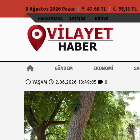
9 Ağustos 2026 Pazar
47,68 TL
55,13 TL
HAKKIMIZDA
İLETIŞIM
KÜNYE
GÜNDEM
EKONOMİ
SA
YAŞAM
2.06.2026 13:49:05
0