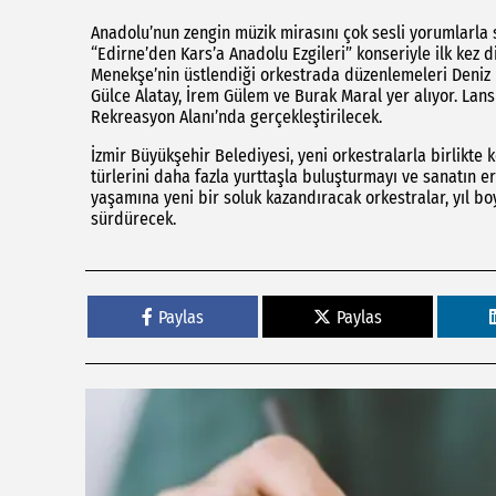
Anadolu’nun zengin müzik mirasını çok sesli yorumlarla 
“Edirne’den Kars’a Anadolu Ezgileri” konseriyle ilk kez d
Menekşe’nin üstlendiği orkestrada düzenlemeleri Deniz
Gülce Alatay, İrem Gülem ve Burak Maral yer alıyor. Lan
Rekreasyon Alanı’nda gerçekleştirilecek.
İzmir Büyükşehir Belediyesi, yeni orkestralarla birlikte k
türlerini daha fazla yurttaşla buluşturmayı ve sanatın eri
yaşamına yeni bir soluk kazandıracak orkestralar, yıl boy
sürdürecek.
Paylas
Paylas