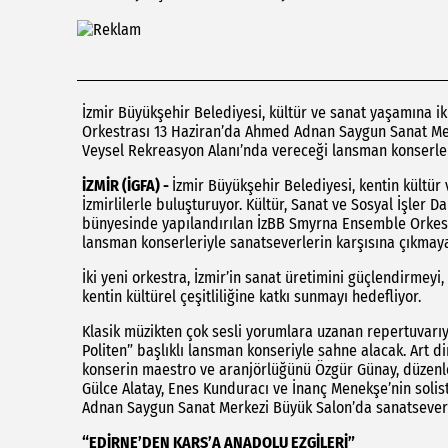
İzmir Büyükşehir Belediyesi, kültür ve sanat yaşamına i
Orkestrası 13 Haziran’da Ahmed Adnan Saygun Sanat Merk
Veysel Rekreasyon Alanı’nda vereceği lansman konserler
İZMİR (İGFA) -
İzmir Büyükşehir Belediyesi, kentin kültü
İzmirlilerle buluşturuyor. Kültür, Sanat ve Sosyal İşler 
bünyesinde yapılandırılan İzBB Smyrna Ensemble Orkestra
lansman konserleriyle sanatseverlerin karşısına çıkmaya
İki yeni orkestra, İzmir’in sanat üretimini güçlendirmeyi,
kentin kültürel çeşitliliğine katkı sunmayı hedefliyor.
Klasik müzikten çok sesli yorumlara uzanan repertuvarı
Politen” başlıklı lansman konseriyle sahne alacak. Art d
konserin maestro ve aranjörlüğünü Özgür Günay, düzenl
Gülce Alatay, Enes Kunduracı ve İnanç Menekşe’nin solis
Adnan Saygun Sanat Merkezi Büyük Salon’da sanatseverl
“EDİRNE’DEN KARS’A ANADOLU EZGİLERİ”