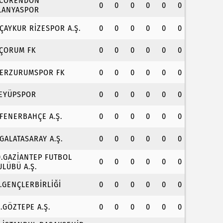
.CORENDON
0
0
0
0
0
0
LANYASPOR
.ÇAYKUR RİZESPOR A.Ş.
0
0
0
0
0
0
.ÇORUM FK
0
0
0
0
0
0
.ERZURUMSPOR FK
0
0
0
0
0
0
.EYÜPSPOR
0
0
0
0
0
0
.FENERBAHÇE A.Ş.
0
0
0
0
0
0
.GALATASARAY A.Ş.
0
0
0
0
0
0
0.GAZİANTEP FUTBOL
0
0
0
0
0
0
ULÜBÜ A.Ş.
1.GENÇLERBİRLİĞİ
0
0
0
0
0
0
2.GÖZTEPE A.Ş.
0
0
0
0
0
0