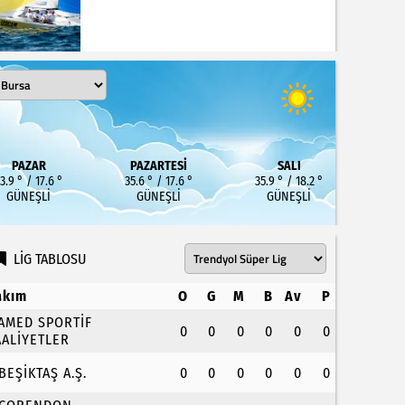
PAZAR
PAZARTESI
SALI
3.9 ° / 17.6 °
35.6 ° / 17.6 °
35.9 ° / 18.2 °
GÜNEŞLI
GÜNEŞLI
GÜNEŞLI
LİG TABLOSU
akım
O
G
M
B
Av
P
.AMED SPORTİF
0
0
0
0
0
0
AALİYETLER
.BEŞİKTAŞ A.Ş.
0
0
0
0
0
0