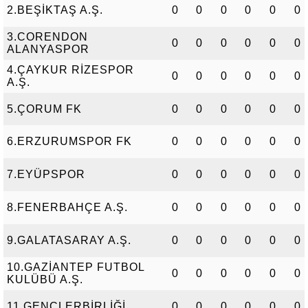
2.BEŞİKTAŞ A.Ş.
0
0
0
0
0
0
3.CORENDON
0
0
0
0
0
0
ALANYASPOR
4.ÇAYKUR RİZESPOR
0
0
0
0
0
0
A.Ş.
5.ÇORUM FK
0
0
0
0
0
0
6.ERZURUMSPOR FK
0
0
0
0
0
0
7.EYÜPSPOR
0
0
0
0
0
0
8.FENERBAHÇE A.Ş.
0
0
0
0
0
0
9.GALATASARAY A.Ş.
0
0
0
0
0
0
10.GAZİANTEP FUTBOL
0
0
0
0
0
0
KULÜBÜ A.Ş.
11.GENÇLERBİRLİĞİ
0
0
0
0
0
0