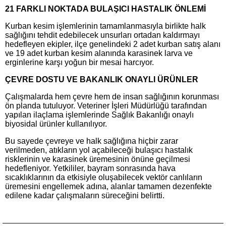
21 FARKLI NOKTADA BULAŞICI HASTALIK ÖNLEMİ
Kurban kesim işlemlerinin tamamlanmasıyla birlikte halk
sağlığını tehdit edebilecek unsurları ortadan kaldırmayı
hedefleyen ekipler, ilçe genelindeki 2 adet kurban satış alanı
ve 19 adet kurban kesim alanında karasinek larva ve
erginlerine karşı yoğun bir mesai harcıyor.
ÇEVRE DOSTU VE BAKANLIK ONAYLI ÜRÜNLER
Çalışmalarda hem çevre hem de insan sağlığının korunması
ön planda tutuluyor. Veteriner İşleri Müdürlüğü tarafından
yapılan ilaçlama işlemlerinde Sağlık Bakanlığı onaylı
biyosidal ürünler kullanılıyor.
Bu sayede çevreye ve halk sağlığına hiçbir zarar
verilmeden, atıkların yol açabileceği bulaşıcı hastalık
risklerinin ve karasinek üremesinin önüne geçilmesi
hedefleniyor. Yetkililer, bayram sonrasında hava
sıcaklıklarının da etkisiyle oluşabilecek vektör canlıların
üremesini engellemek adına, alanlar tamamen dezenfekte
edilene kadar çalışmaların süreceğini belirtti.