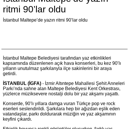
ritmi 90’lar oldu
İstanbul Maltepe’de yazın ritmi 90’lar oldu
İstanbul Maltepe Belediyesi tarafından yaz etkinlikleri
kapsamında düzenlenen açık hava konserleri, bu kez 90’lı
yılların unutulmaz şarkılarıyla ilçe sakinlerini bir araya
getirdi.
İSTANBUL (İGFA)
- İzmir Altıntepe Mahallesi Şehit Anneleri
Parkı’nda sahne alan Maltepe Belediyesi Kent Orkestrası,
yüzlerce müziksevere nostalji dolu bir yaz akşamı yaşattı.
Konserde, 90’lı yıllara damga vuran Türkçe pop ve rock
eserleri seslendirildi. Şarkılara hep bir ağızdan eşlik eden
vatandaşlar, parkı doldurarak müziğin ve yaz akşamının
keyfini çıkardı.
Etkinlik boyunca renkli görüntüler oluşurken, farklı yaş