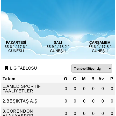
PAZARTESI
SALI
ÇARŞAMBA
35.6 ° / 17.6 °
35.9 ° / 18.2 °
35.6 ° / 17.8 °
GÜNEŞLI
GÜNEŞLI
GÜNEŞLI
LİG TABLOSU
Takım
O
G
M
B
Av
P
1.AMED SPORTİF
0
0
0
0
0
0
FAALİYETLER
2.BEŞİKTAŞ A.Ş.
0
0
0
0
0
0
3.CORENDON
0
0
0
0
0
0
ALANYASPOR