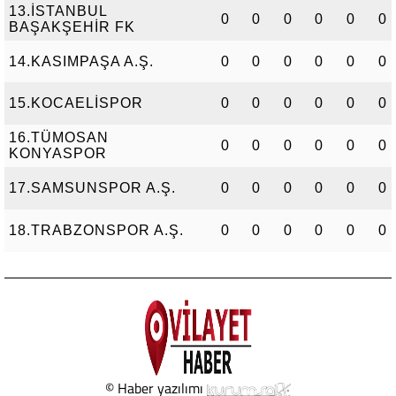
13.İSTANBUL
0
0
0
0
0
0
BAŞAKŞEHİR FK
14.KASIMPAŞA A.Ş.
0
0
0
0
0
0
15.KOCAELİSPOR
0
0
0
0
0
0
16.TÜMOSAN
0
0
0
0
0
0
KONYASPOR
17.SAMSUNSPOR A.Ş.
0
0
0
0
0
0
18.TRABZONSPOR A.Ş.
0
0
0
0
0
0
© Haber yazılımı