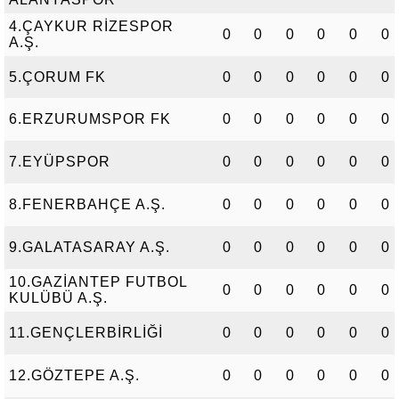
4.ÇAYKUR RİZESPOR
0
0
0
0
0
0
A.Ş.
5.ÇORUM FK
0
0
0
0
0
0
6.ERZURUMSPOR FK
0
0
0
0
0
0
7.EYÜPSPOR
0
0
0
0
0
0
8.FENERBAHÇE A.Ş.
0
0
0
0
0
0
9.GALATASARAY A.Ş.
0
0
0
0
0
0
10.GAZİANTEP FUTBOL
0
0
0
0
0
0
KULÜBÜ A.Ş.
11.GENÇLERBİRLİĞİ
0
0
0
0
0
0
12.GÖZTEPE A.Ş.
0
0
0
0
0
0