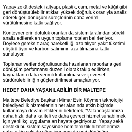
Yapay zekâ destekli altyapı, plastik, cam, metal ve kâğıt gibi
geri dönüştürülebilir atıkları yüksek doğruluk oranıyla analiz
ederek geri dönüşüm süreçlerinin daha verimli
yürütülmesine katkı sağlıyor.
Konteynerlerin doluluk oranları da sistem tarafından sürekli
analiz edilerek en uygun toplama rotaları belirleniyor.
Böylece gereksiz araç hareketliliği azaltılıyor, yakıt tüketimi
düşürülüyor ve karbon salımının azaltılmasına katkı
sunuluyor.
Toplanan veriler doğrultusunda hazırlanan raporlarla geri
dönüşüm performansı düzenli olarak takip edilirken,
kaynakların daha verimli kullanılması ve çevresel
sürdürülebilirliğin güçlendirilmesi amaçlanıyor.
HEDEF DAHA YAŞANILABİLİR BİR MALTEPE
Maltepe Belediye Başkanı Mimar Esin Köymen teknolojiyi
belediyecilik hizmetlerinin her alanında etkin biçimde
kullanmaya devam ettiklerini belirterek, “Vatandaşlarımıza
daha hızlı, daha kaliteli ve daha çevreci hizmet sunabilmek
için yenilikçi uygulamaları hayata geçiriyoruz. Yapay zekâ
destekli bu sistem sayesinde hem temizlik hizmetlerimizi
daha etkin şekilde yönetiyor hem de geri dönüşüm