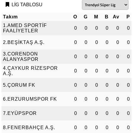
LİG TABLOSU
Takım
O
G
M
B
Av
P
1.AMED SPORTİF
0
0
0
0
0
0
FAALİYETLER
2.BEŞİKTAŞ A.Ş.
0
0
0
0
0
0
3.CORENDON
0
0
0
0
0
0
ALANYASPOR
4.ÇAYKUR RİZESPOR
0
0
0
0
0
0
A.Ş.
5.ÇORUM FK
0
0
0
0
0
0
6.ERZURUMSPOR FK
0
0
0
0
0
0
7.EYÜPSPOR
0
0
0
0
0
0
8.FENERBAHÇE A.Ş.
0
0
0
0
0
0