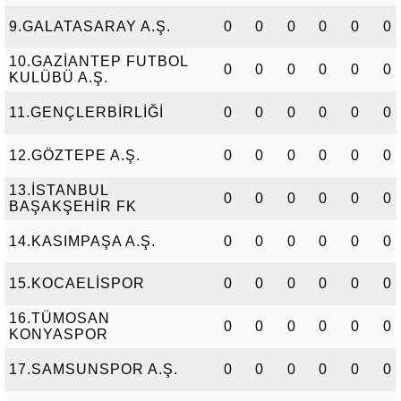
9.GALATASARAY A.Ş.
0
0
0
0
0
0
10.GAZİANTEP FUTBOL
0
0
0
0
0
0
KULÜBÜ A.Ş.
11.GENÇLERBİRLİĞİ
0
0
0
0
0
0
12.GÖZTEPE A.Ş.
0
0
0
0
0
0
13.İSTANBUL
0
0
0
0
0
0
BAŞAKŞEHİR FK
14.KASIMPAŞA A.Ş.
0
0
0
0
0
0
15.KOCAELİSPOR
0
0
0
0
0
0
16.TÜMOSAN
0
0
0
0
0
0
KONYASPOR
17.SAMSUNSPOR A.Ş.
0
0
0
0
0
0