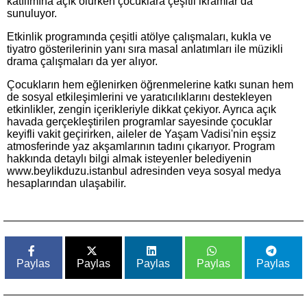
katılımına açık olurken çocuklara çeşitli ikramlar da
sunuluyor.
Etkinlik programında çeşitli atölye çalışmaları, kukla ve
tiyatro gösterilerinin yanı sıra masal anlatımları ile müzikli
drama çalışmaları da yer alıyor.
Çocukların hem eğlenirken öğrenmelerine katkı sunan hem
de sosyal etkileşimlerini ve yaratıcılıklarını destekleyen
etkinlikler, zengin içerikleriyle dikkat çekiyor. Ayrıca açık
havada gerçekleştirilen programlar sayesinde çocuklar
keyifli vakit geçirirken, aileler de Yaşam Vadisi'nin eşsiz
atmosferinde yaz akşamlarının tadını çıkarıyor. Program
hakkında detaylı bilgi almak isteyenler belediyenin
www.beylikduzu.istanbul adresinden veya sosyal medya
hesaplarından ulaşabilir.
Paylas
Paylas
Paylas
Paylas
Paylas