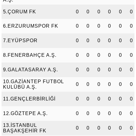
5.ÇORUM FK
0
0
0
0
0
0
6.ERZURUMSPOR FK
0
0
0
0
0
0
7.EYÜPSPOR
0
0
0
0
0
0
8.FENERBAHÇE A.Ş.
0
0
0
0
0
0
9.GALATASARAY A.Ş.
0
0
0
0
0
0
10.GAZİANTEP FUTBOL
0
0
0
0
0
0
KULÜBÜ A.Ş.
11.GENÇLERBİRLİĞİ
0
0
0
0
0
0
12.GÖZTEPE A.Ş.
0
0
0
0
0
0
13.İSTANBUL
0
0
0
0
0
0
BAŞAKŞEHİR FK