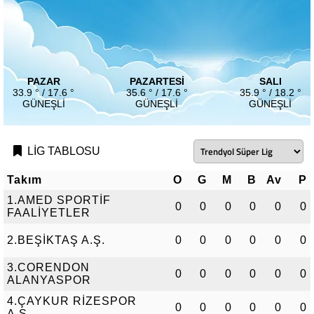
PAZAR
PAZARTESI
SALI
33.9 ° / 17.6 °
35.6 ° / 17.6 °
35.9 ° / 18.2 °
GÜNEŞLI
GÜNEŞLI
GÜNEŞLI
LİG TABLOSU
Takım
O
G
M
B
Av
P
1.AMED SPORTİF
0
0
0
0
0
0
FAALİYETLER
2.BEŞİKTAŞ A.Ş.
0
0
0
0
0
0
3.CORENDON
0
0
0
0
0
0
ALANYASPOR
4.ÇAYKUR RİZESPOR
0
0
0
0
0
0
A.Ş.