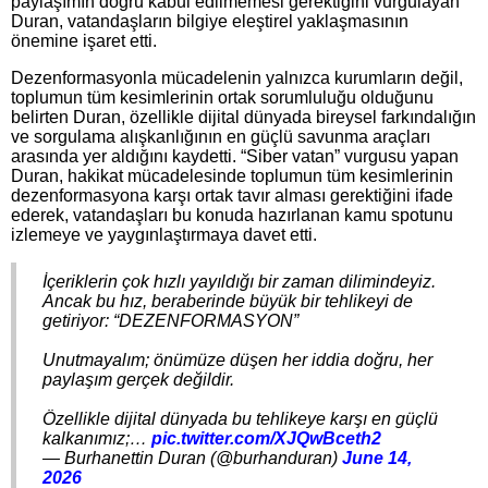
paylaşımın doğru kabul edilmemesi gerektiğini vurgulayan
Duran, vatandaşların bilgiye eleştirel yaklaşmasının
önemine işaret etti.
Dezenformasyonla mücadelenin yalnızca kurumların değil,
toplumun tüm kesimlerinin ortak sorumluluğu olduğunu
belirten Duran, özellikle dijital dünyada bireysel farkındalığın
ve sorgulama alışkanlığının en güçlü savunma araçları
arasında yer aldığını kaydetti. “Siber vatan” vurgusu yapan
Duran, hakikat mücadelesinde toplumun tüm kesimlerinin
dezenformasyona karşı ortak tavır alması gerektiğini ifade
ederek, vatandaşları bu konuda hazırlanan kamu spotunu
izlemeye ve yaygınlaştırmaya davet etti.
İçeriklerin çok hızlı yayıldığı bir zaman dilimindeyiz.
Ancak bu hız, beraberinde büyük bir tehlikeyi de
getiriyor: “DEZENFORMASYON”
Unutmayalım; önümüze düşen her iddia doğru, her
paylaşım gerçek değildir.
Özellikle dijital dünyada bu tehlikeye karşı en güçlü
kalkanımız;…
pic.twitter.com/XJQwBceth2
— Burhanettin Duran (@burhanduran)
June 14,
2026