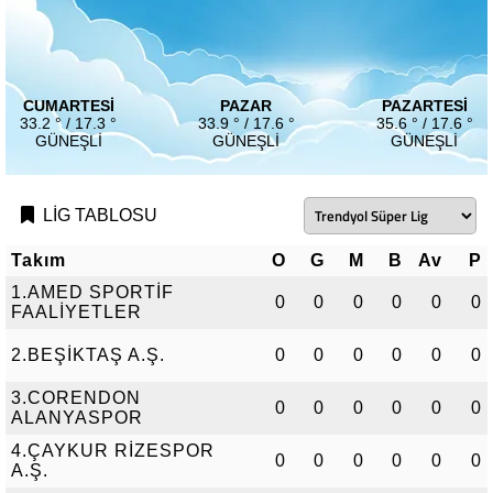
CUMARTESI
PAZAR
PAZARTESI
33.2 ° / 17.3 °
33.9 ° / 17.6 °
35.6 ° / 17.6 °
GÜNEŞLI
GÜNEŞLI
GÜNEŞLI
LİG TABLOSU
Takım
O
G
M
B
Av
P
1.AMED SPORTİF
0
0
0
0
0
0
FAALİYETLER
2.BEŞİKTAŞ A.Ş.
0
0
0
0
0
0
3.CORENDON
0
0
0
0
0
0
ALANYASPOR
4.ÇAYKUR RİZESPOR
0
0
0
0
0
0
A.Ş.