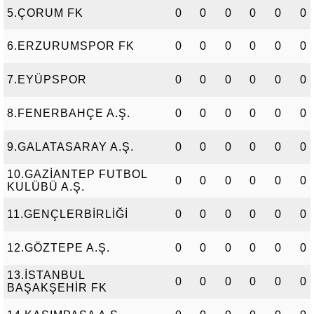
5.ÇORUM FK
0
0
0
0
0
0
6.ERZURUMSPOR FK
0
0
0
0
0
0
7.EYÜPSPOR
0
0
0
0
0
0
8.FENERBAHÇE A.Ş.
0
0
0
0
0
0
9.GALATASARAY A.Ş.
0
0
0
0
0
0
10.GAZİANTEP FUTBOL
0
0
0
0
0
0
KULÜBÜ A.Ş.
11.GENÇLERBİRLİĞİ
0
0
0
0
0
0
12.GÖZTEPE A.Ş.
0
0
0
0
0
0
13.İSTANBUL
0
0
0
0
0
0
BAŞAKŞEHİR FK