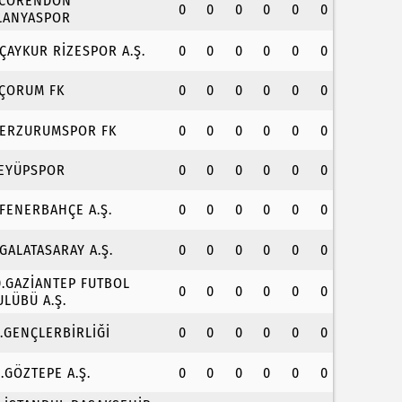
.CORENDON
0
0
0
0
0
0
LANYASPOR
.ÇAYKUR RİZESPOR A.Ş.
0
0
0
0
0
0
.ÇORUM FK
0
0
0
0
0
0
.ERZURUMSPOR FK
0
0
0
0
0
0
.EYÜPSPOR
0
0
0
0
0
0
.FENERBAHÇE A.Ş.
0
0
0
0
0
0
.GALATASARAY A.Ş.
0
0
0
0
0
0
0.GAZİANTEP FUTBOL
0
0
0
0
0
0
ULÜBÜ A.Ş.
1.GENÇLERBİRLİĞİ
0
0
0
0
0
0
2.GÖZTEPE A.Ş.
0
0
0
0
0
0