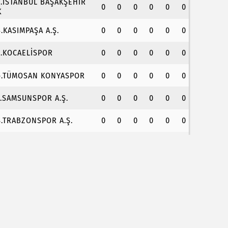
3.İSTANBUL BAŞAKŞEHİR
0
0
0
0
0
0
K
4.KASIMPAŞA A.Ş.
0
0
0
0
0
0
5.KOCAELİSPOR
0
0
0
0
0
0
6.TÜMOSAN KONYASPOR
0
0
0
0
0
0
7.SAMSUNSPOR A.Ş.
0
0
0
0
0
0
8.TRABZONSPOR A.Ş.
0
0
0
0
0
0