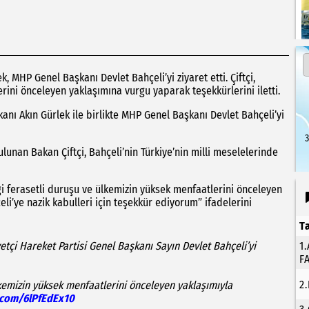
k, MHP Genel Başkanı Devlet Bahçeli’yi ziyaret etti. Çiftçi,
rini önceleyen yaklaşımına vurgu yaparak teşekkürlerini iletti.
akanı Akın Gürlek ile birlikte MHP Genel Başkanı Devlet Bahçeli’yi
3
unan Bakan Çiftçi, Bahçeli’nin Türkiye’nin milli meselelerinde
ği ferasetli duruşu ve ülkemizin yüksek menfaatlerini önceleyen
li’ye nazik kabulleri için teşekkür ediyorum” ifadelerini
T
yetçi Hareket Partisi Genel Başkanı Sayın Devlet Bahçeli’yi
1
F
2
lkemizin yüksek menfaatlerini önceleyen yaklaşımıyla
r.com/6lPfEdEx10