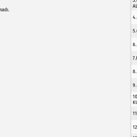
3
A
madı.
4
5
6
7
8
9
1
K
1
1