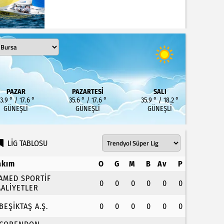
PAZAR
PAZARTESI
SALI
3.9 ° / 17.6 °
35.6 ° / 17.6 °
35.9 ° / 18.2 °
GÜNEŞLI
GÜNEŞLI
GÜNEŞLI
LİG TABLOSU
akım
O
G
M
B
Av
P
.AMED SPORTİF
0
0
0
0
0
0
AALİYETLER
.BEŞİKTAŞ A.Ş.
0
0
0
0
0
0