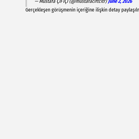
— Mustafa ÇİFTÇİ (@mustafaciftcitr)
June 2, 2026
Gerçekleşen görüşmenin içeriğine ilişkin detay paylaşıl