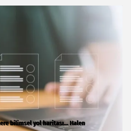
an ibaret değil
C