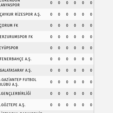
.CORENDON
0
0
0
0
0
0
LANYASPOR
.ÇAYKUR RİZESPOR A.Ş.
0
0
0
0
0
0
.ÇORUM FK
0
0
0
0
0
0
.ERZURUMSPOR FK
0
0
0
0
0
0
.EYÜPSPOR
0
0
0
0
0
0
.FENERBAHÇE A.Ş.
0
0
0
0
0
0
.GALATASARAY A.Ş.
0
0
0
0
0
0
0.GAZİANTEP FUTBOL
0
0
0
0
0
0
ULÜBÜ A.Ş.
1.GENÇLERBİRLİĞİ
0
0
0
0
0
0
2.GÖZTEPE A.Ş.
0
0
0
0
0
0