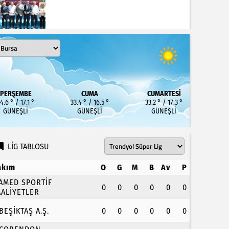
PERŞEMBE
CUMA
CUMARTESI
4.6 ° / 17.1 °
33.4 ° / 16.5 °
33.2 ° / 17.3 °
GÜNEŞLI
GÜNEŞLI
GÜNEŞLI
LİG TABLOSU
akım
O
G
M
B
Av
P
.AMED SPORTİF
0
0
0
0
0
0
AALİYETLER
.BEŞİKTAŞ A.Ş.
0
0
0
0
0
0