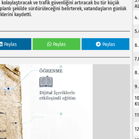
3
 kolaylaştıracak ve trafik güvenliğini artıracak bu tür küçük
A
planlı şekilde sürdürüleceğini belirterek, vatandaşların günlük
lerini kaydetti.
4
5
Paylas
Paylas
Paylas
6
7
8
9
1
K
1
1