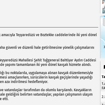
ak amacıyla Teyyaredüzü ve Boztekke caddelerinde iki yeni dönel
3
aha güvenli ve düzenli hale getirilmesine yönelik çalışmalarını
Teyyaredüzü Mahallesi Şehit Tuğgeneral Bahtiyar Aydın Caddesi
nde yapımı tamamlanan iki yeni dönel kavşak hizmete alındı.
ndığı bu noktalarda, uygulamaya alınan kavşak düzenlemesiyle
T
gelmesi amaçlanırken, sürücülerin kavşak geçişlerinde yaşadığı
 en aza indirilmesi hedefleniyor.
1
F
ve vatandaşlar tarafından da olumlu karşılandı. Kavşakların
hale geldiğini belirten vatandaşlar, yapılan çalışmanın ulaşım
2
 etti.