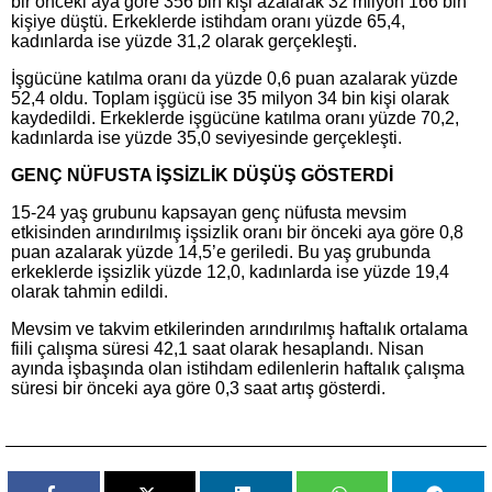
bir önceki aya göre 356 bin kişi azalarak 32 milyon 166 bin
kişiye düştü. Erkeklerde istihdam oranı yüzde 65,4,
kadınlarda ise yüzde 31,2 olarak gerçekleşti.
İşgücüne katılma oranı da yüzde 0,6 puan azalarak yüzde
52,4 oldu. Toplam işgücü ise 35 milyon 34 bin kişi olarak
kaydedildi. Erkeklerde işgücüne katılma oranı yüzde 70,2,
kadınlarda ise yüzde 35,0 seviyesinde gerçekleşti.
GENÇ NÜFUSTA İŞSİZLİK DÜŞÜŞ GÖSTERDİ
15-24 yaş grubunu kapsayan genç nüfusta mevsim
etkisinden arındırılmış işsizlik oranı bir önceki aya göre 0,8
puan azalarak yüzde 14,5’e geriledi. Bu yaş grubunda
erkeklerde işsizlik yüzde 12,0, kadınlarda ise yüzde 19,4
olarak tahmin edildi.
Mevsim ve takvim etkilerinden arındırılmış haftalık ortalama
fiili çalışma süresi 42,1 saat olarak hesaplandı. Nisan
ayında işbaşında olan istihdam edilenlerin haftalık çalışma
süresi bir önceki aya göre 0,3 saat artış gösterdi.