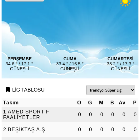
PERŞEMBE
CUMA
CUMARTESI
34.6 ° / 17.1 °
33.4 ° / 16.5 °
33.2 ° / 17.3 °
GÜNEŞLI
GÜNEŞLI
GÜNEŞLI
LİG TABLOSU
Takım
O
G
M
B
Av
P
1.AMED SPORTİF
0
0
0
0
0
0
FAALİYETLER
2.BEŞİKTAŞ A.Ş.
0
0
0
0
0
0