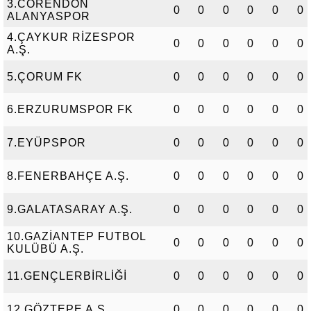
3.CORENDON
0
0
0
0
0
0
ALANYASPOR
4.ÇAYKUR RİZESPOR
0
0
0
0
0
0
A.Ş.
5.ÇORUM FK
0
0
0
0
0
0
6.ERZURUMSPOR FK
0
0
0
0
0
0
7.EYÜPSPOR
0
0
0
0
0
0
8.FENERBAHÇE A.Ş.
0
0
0
0
0
0
9.GALATASARAY A.Ş.
0
0
0
0
0
0
10.GAZİANTEP FUTBOL
0
0
0
0
0
0
KULÜBÜ A.Ş.
11.GENÇLERBİRLİĞİ
0
0
0
0
0
0
12.GÖZTEPE A.Ş.
0
0
0
0
0
0