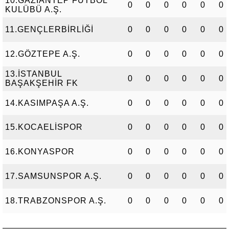
10.GAZİANTEP FUTBOL
0
0
0
0
0
0
KULÜBÜ A.Ş.
11.GENÇLERBİRLİĞİ
0
0
0
0
0
0
12.GÖZTEPE A.Ş.
0
0
0
0
0
0
13.İSTANBUL
0
0
0
0
0
0
BAŞAKŞEHİR FK
14.KASIMPAŞA A.Ş.
0
0
0
0
0
0
15.KOCAELİSPOR
0
0
0
0
0
0
16.KONYASPOR
0
0
0
0
0
0
17.SAMSUNSPOR A.Ş.
0
0
0
0
0
0
18.TRABZONSPOR A.Ş.
0
0
0
0
0
0