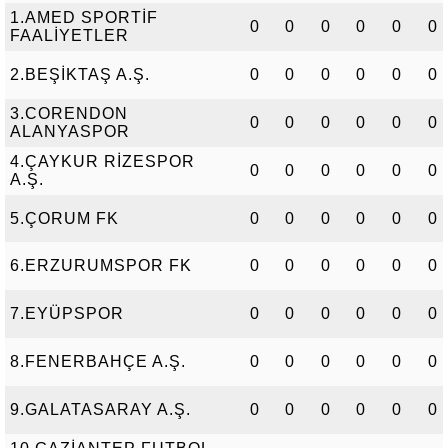
1.AMED SPORTİF
0
0
0
0
0
0
FAALİYETLER
2.BEŞİKTAŞ A.Ş.
0
0
0
0
0
0
3.CORENDON
0
0
0
0
0
0
ALANYASPOR
4.ÇAYKUR RİZESPOR
0
0
0
0
0
0
A.Ş.
5.ÇORUM FK
0
0
0
0
0
0
6.ERZURUMSPOR FK
0
0
0
0
0
0
7.EYÜPSPOR
0
0
0
0
0
0
8.FENERBAHÇE A.Ş.
0
0
0
0
0
0
9.GALATASARAY A.Ş.
0
0
0
0
0
0