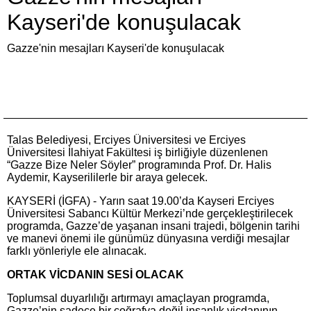
Kayseri'de konuşulacak
Gazze'nin mesajları Kayseri'de konuşulacak
Talas Belediyesi, Erciyes Üniversitesi ve Erciyes
Üniversitesi İlahiyat Fakültesi iş birliğiyle düzenlenen
“Gazze Bize Neler Söyler” programında Prof. Dr. Halis
Aydemir, Kayserililerle bir araya gelecek.
KAYSERİ (İGFA) - Yarın saat 19.00’da Kayseri Erciyes
Üniversitesi Sabancı Kültür Merkezi’nde gerçekleştirilecek
programda, Gazze’de yaşanan insani trajedi, bölgenin tarihi
ve manevi önemi ile günümüz dünyasına verdiği mesajlar
farklı yönleriyle ele alınacak.
ORTAK VİCDANIN SESİ OLACAK
Toplumsal duyarlılığı artırmayı amaçlayan programda,
Gazze’nin sadece bir coğrafya değil insanlık vicdanının,