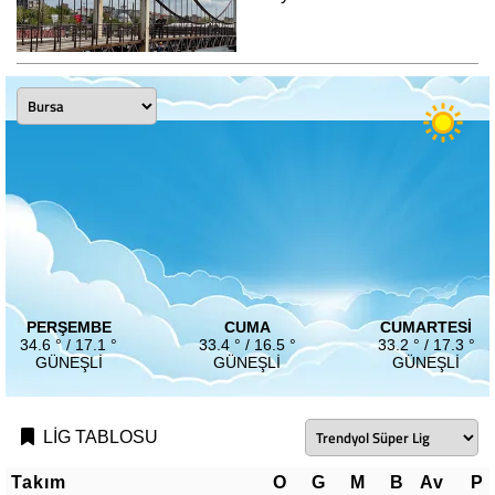
PERŞEMBE
CUMA
CUMARTESI
34.6 ° / 17.1 °
33.4 ° / 16.5 °
33.2 ° / 17.3 °
GÜNEŞLI
GÜNEŞLI
GÜNEŞLI
LİG TABLOSU
Takım
O
G
M
B
Av
P