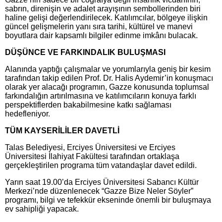
sabrın, direnişin ve adalet arayışının sembollerinden biri
haline gelişi değerlendirilecek. Katılımcılar, bölgeye ilişkin
güncel gelişmelerin yanı sıra tarihi, kültürel ve manevi
boyutlara dair kapsamlı bilgiler edinme imkânı bulacak.
DÜŞÜNCE VE FARKINDALIK BULUŞMASI
Alanında yaptığı çalışmalar ve yorumlarıyla geniş bir kesim
tarafından takip edilen Prof. Dr. Halis Aydemir’in konuşmacı
olarak yer alacağı programın, Gazze konusunda toplumsal
farkındalığın artırılmasına ve katılımcıların konuya farklı
perspektiflerden bakabilmesine katkı sağlaması
hedefleniyor.
TÜM KAYSERİLİLER DAVETLİ
Talas Belediyesi, Erciyes Üniversitesi ve Erciyes
Üniversitesi İlahiyat Fakültesi tarafından ortaklaşa
gerçekleştirilen programa tüm vatandaşlar davet edildi.
Yarın saat 19.00’da Erciyes Üniversitesi Sabancı Kültür
Merkezi’nde düzenlenecek “Gazze Bize Neler Söyler”
programı, bilgi ve tefekkür ekseninde önemli bir buluşmaya
ev sahipliği yapacak.