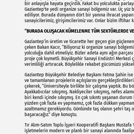
bir anlayışla hayata geçirdik. Fakat bu yolculukta parlaya
Gaziantep'te yedi organize sanayi bölgemiz var. Üç yüz 
ediliyor. Burada dünyanın dört bir yanına ihracat yapan
sanayicilerimiz, girişimcilerimiz var. Onlar bizim iftihar 
“BURADA OLUŞACAK KÜMELENME TÜM SEKTÖRLERDE VER
Gaziantep’in üretim ve ticarette her geçen gün güçlenen
çeken Bakan Kacır, “Biliyoruz ki organize sanayi bölgem
yolculuğa dahil etmeliyiz. Bizler adeta aynı ağın parçası 
proje çok kıymetli. Büyükşehir Sanayi Endüstri Merkezi
verimliliği artıracak. Böylelikle rekabet gücümüzü yüksel
Gaziantep Büyükşehir Belediye Başkanı Fatma Şahin ise Ba
ve tamamlanan projelerin açılışlarını gerçekleştirdikler
çekerek, “Üniversiteyle birlikte bir çalışma yaptık. Bu b
Ayakkabıcılar sıkışmış. Nakliyeciler sıkışmış, nefes alamı
biri kendi içinde sıkışmış. En çok sıkıntı yaşanan durum k
yüzden çok fazla ev yapmamız, çok fazla dükkan yapmam
azaltmamız gerekiyordu. Gönlünde taş olanın şehri taş ol
başaracağız.” diye konuştu.
Tır Alım-Satım Toplu İşyeri Kooperatifi Başkanı Mustafa
işletmelerin modern ve planlı bir sanayi alanında faali