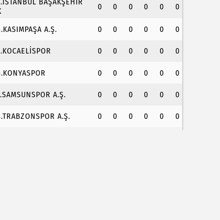
3.İSTANBUL BAŞAKŞEHİR
0
0
0
0
0
0
K
4.KASIMPAŞA A.Ş.
0
0
0
0
0
0
5.KOCAELİSPOR
0
0
0
0
0
0
6.KONYASPOR
0
0
0
0
0
0
7.SAMSUNSPOR A.Ş.
0
0
0
0
0
0
8.TRABZONSPOR A.Ş.
0
0
0
0
0
0