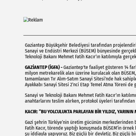
Gaziantep Büyükşehir Belediyesi tarafından projelendi
Sanayi ve Endüstri Merkezi (BÜSEM) bünyesinde gerçekle
Teknoloji Bakanı Mehmet Fatih Kacır’ın katılımıyla gerçekl
GAZİANTEP (İGFA) -
Gaziantep'te faaliyet gösteren 14 fa
milyon metrekarelik alan üzerine kurulacak olan BÜSE
tamamlanan Tır Alım-Satım Sanayi Sitesi’nde hak sahipler
Ayakkabı Sanayi Sitesi 2’nci Etap Temel Atma Töreni de ge
Sanayi ve Teknoloji Bakanı Mehmet Fatih Kacır’ın katılım
anahtarlarını teslim alırken, protokol üyeleri tarafından 
KACIR: “BU YOLCULUKTA PARLAYAN BİR YILDIZ, YARININ
Gazi şehrin Türkiye’nin üretim gücünün merkezlerinden 
Fatih Kacır, törende yaptığı konuşmada BÜSEM’in örnek bi
şu iddiayla yapıyoruz. Biz güçlü bir devletiz. Biz güçlü 