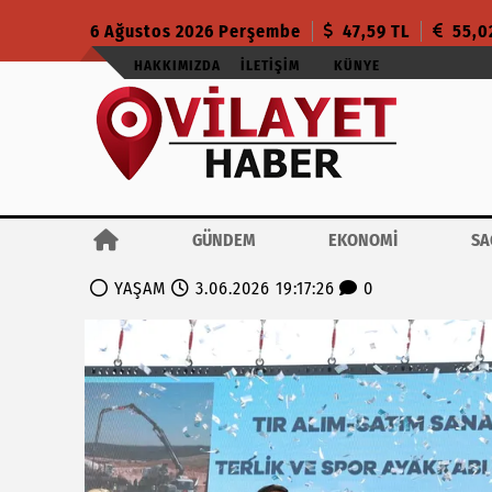
6 Ağustos 2026 Perşembe
47,59 TL
55,0
HAKKIMIZDA
İLETIŞIM
KÜNYE
GÜNDEM
EKONOMİ
SA
YAŞAM
3.06.2026 19:17:26
0