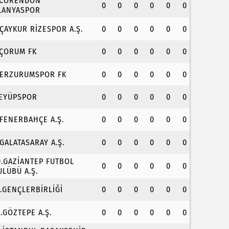
.CORENDON
0
0
0
0
0
0
LANYASPOR
.ÇAYKUR RİZESPOR A.Ş.
0
0
0
0
0
0
.ÇORUM FK
0
0
0
0
0
0
.ERZURUMSPOR FK
0
0
0
0
0
0
.EYÜPSPOR
0
0
0
0
0
0
.FENERBAHÇE A.Ş.
0
0
0
0
0
0
.GALATASARAY A.Ş.
0
0
0
0
0
0
0.GAZİANTEP FUTBOL
0
0
0
0
0
0
ULÜBÜ A.Ş.
1.GENÇLERBİRLİĞİ
0
0
0
0
0
0
2.GÖZTEPE A.Ş.
0
0
0
0
0
0