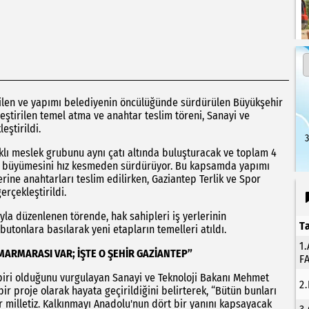
rilen ve yapımı belediyenin öncülüğünde sürdürülen Büyükşehir
ştirilen temel atma ve anahtar teslim töreni, Sanayi ve
eştirildi.
3
rklı meslek grubunu aynı çatı altında buluşturacak ve toplam 4
M, büyümesini hız kesmeden sürdürüyor. Bu kapsamda yapımı
ine anahtarları teslim edilirken, Gaziantep Terlik ve Spor
rçekleştirildi.
ıyla düzenlenen törende, hak sahipleri iş yerlerinin
T
butonlara basılarak yeni etapların temelleri atıldı.
1
 MARMARASI VAR; İŞTE O ŞEHİR GAZİANTEP”
F
biri olduğunu vurgulayan Sanayi ve Teknoloji Bakanı Mehmet
2
r proje olarak hayata geçirildiğini belirterek, “Bütün bunları
bir milletiz. Kalkınmayı Anadolu'nun dört bir yanını kapsayacak