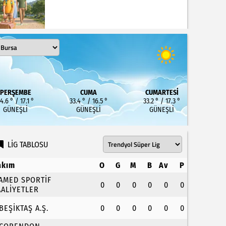
PERŞEMBE
CUMA
CUMARTESI
4.6 ° / 17.1 °
33.4 ° / 16.5 °
33.2 ° / 17.3 °
GÜNEŞLI
GÜNEŞLI
GÜNEŞLI
LİG TABLOSU
akım
O
G
M
B
Av
P
.AMED SPORTİF
0
0
0
0
0
0
AALİYETLER
.BEŞİKTAŞ A.Ş.
0
0
0
0
0
0