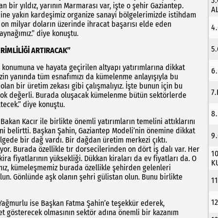
3
n bir yıldız, yarının Marmarası var, işte o şehir Gaziantep.
A
bine yakın kardeşimiz organize sanayi bölgelerimizde istihdam
 on milyar doların üzerinde ihracat başarısı elde eden
4
kaynağımız.” diye konuştu.
5
İMLİLİĞİ ARTIRACAK”
 konumuna ve hayata geçirilen altyapı yatırımlarına dikkat
6
izin yanında tüm esnafımızı da kümelenme anlayışıyla bu
olan bir üretim zekası gibi çalışmalıyız. İşte bunun için bu
7
 çok değerli. Burada oluşacak kümelenme bütün sektörlerde
tecek.” diye konuştu.
8
kan Kacır ile birlikte önemli yatırımların temelini attıklarını
ini belirtti. Başkan Şahin, Gaziantep Modeli’nin önemine dikkat
9
ölgede bir dağ vardı. Bir dağdan üretim merkezi çıktı.
yor. Burada özellikle tır dorsecilerinden on dört iş dalı var. Her
1
ira fiyatlarının yüksekliği. Dükkan kiraları da ev fiyatları da. O
K
ız, kümeleşmemiz burada özellikle şehirden gelenleri
un. Gönlünde aşk olanın şehri gülistan olun. Bunu birlikte
1
1
 Yağmurlu ise Başkan Fatma Şahin’e teşekkür ederek,
yet gösterecek olmasının sektör adına önemli bir kazanım