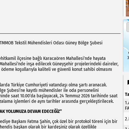
e TMMOB Tekstil Mühendisleri Odası Güney Bölge Şubesi
3
hitkamil ilçesine bağlı Karacaören Mahallesi’nde hayata
Mahallesi’nde inşa edilecek Güneyşehir projelerindeki daireler,
 ödeme koşullarıyla kaliteli ve güvenli konut sahibi olmasını
rularda Türkiye Cumhuriyeti vatandaşı olma şartı aranacak.
ge Şubesi’ne kayıtlı mühendisler ile oda personelini
T
hinde saat 10.00’da başlayacak, 24 Temmuz 2026 tarihinde saat
alama işlemleri de aynı tarihler arasında gerçekleştirilecek.
1
F
ARAK YOLUMUZA DEVAM EDECEĞİZ”
2
iye Başkanı Fatma Şahin, çok özel bir protokol töreni için bir
ühendis başkan olarak bir kardeşiniz olarak özellikle