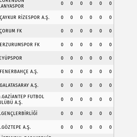
.CORENDON
0
0
0
0
0
0
LANYASPOR
.ÇAYKUR RİZESPOR A.Ş.
0
0
0
0
0
0
.ÇORUM FK
0
0
0
0
0
0
.ERZURUMSPOR FK
0
0
0
0
0
0
.EYÜPSPOR
0
0
0
0
0
0
.FENERBAHÇE A.Ş.
0
0
0
0
0
0
.GALATASARAY A.Ş.
0
0
0
0
0
0
0.GAZİANTEP FUTBOL
0
0
0
0
0
0
ULÜBÜ A.Ş.
1.GENÇLERBİRLİĞİ
0
0
0
0
0
0
2.GÖZTEPE A.Ş.
0
0
0
0
0
0