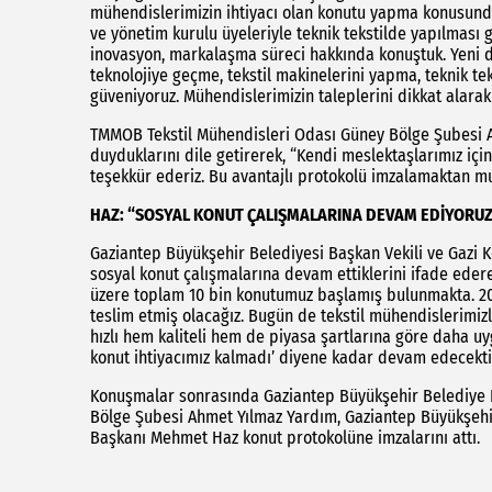
mühendislerimizin ihtiyacı olan konutu yapma konusunda
ve yönetim kurulu üyeleriyle teknik tekstilde yapılması g
inovasyon, markalaşma süreci hakkında konuştuk. Yeni d
teknolojiye geçme, tekstil makinelerini yapma, teknik 
güveniyoruz. Mühendislerimizin taleplerini dikkat alara
TMMOB Tekstil Mühendisleri Odası Güney Bölge Şubesi Ah
duyduklarını dile getirerek, “Kendi meslektaşlarımız içi
teşekkür ederiz. Bu avantajlı protokolü imzalamaktan m
HAZ: “SOSYAL KONUT ÇALIŞMALARINA DEVAM EDİYORU
Gaziantep Büyükşehir Belediyesi Başkan Vekili ve Gazi
sosyal konut çalışmalarına devam ettiklerini ifade eder
üzere toplam 10 bin konutumuz başlamış bulunmakta. 202
teslim etmiş olacağız. Bugün de tekstil mühendislerimizl
hızlı hem kaliteli hem de piyasa şartlarına göre daha uy
konut ihtiyacımız kalmadı’ diyene kadar devam edecekti
Konuşmalar sonrasında Gaziantep Büyükşehir Belediye 
Bölge Şubesi Ahmet Yılmaz Yardım, Gaziantep Büyükşehir
Başkanı Mehmet Haz konut protokolüne imzalarını attı.