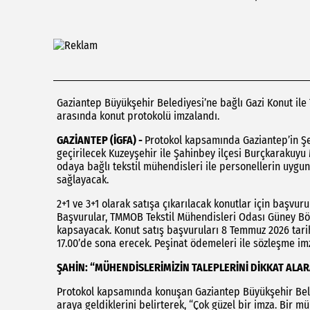
Gaziantep Büyükşehir Belediyesi’ne bağlı Gazi Konut il
arasında konut protokolü imzalandı.
GAZİANTEP (İGFA) -
Protokol kapsamında Gaziantep’in Şe
geçirilecek Kuzeyşehir ile Şahinbey ilçesi Burçkarakuyu 
odaya bağlı tekstil mühendisleri ile personellerin uygun
sağlayacak.
2+1 ve 3+1 olarak satışa çıkarılacak konutlar için başvu
Başvurular, TMMOB Tekstil Mühendisleri Odası Güney Böl
kapsayacak. Konut satış başvuruları 8 Temmuz 2026 tari
17.00’de sona erecek. Peşinat ödemeleri ile sözleşme imz
ŞAHİN: “MÜHENDİSLERİMİZİN TALEPLERİNİ DİKKAT AL
Protokol kapsamında konuşan Gaziantep Büyükşehir Beled
araya geldiklerini belirterek, “Çok güzel bir imza. Bir m