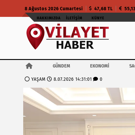
8 Ağustos 2026 Cumartesi
47,68 TL
55,1
HAKKIMIZDA
İLETIŞIM
KÜNYE
GÜNDEM
EKONOMİ
SA
YAŞAM
8.07.2026 14:31:01
0