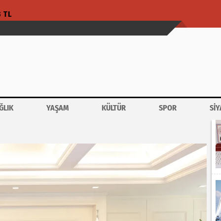
3 TL
ĞLIK
YAŞAM
KÜLTÜR
SPOR
SİY