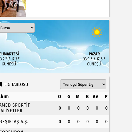
CUMARTESI
PAZAR
3.2 ° / 17.3 °
33.9 ° / 17.6 °
GÜNEŞLI
GÜNEŞLI
LİG TABLOSU
akım
O
G
M
B
Av
P
.AMED SPORTİF
0
0
0
0
0
0
AALİYETLER
.BEŞİKTAŞ A.Ş.
0
0
0
0
0
0