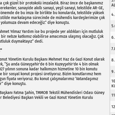
3
 çok güzel bir protokolü imzaladık. Biraz önce de başkanımız
A
erekenler, sanayide akıllı sanayi, yeşil sanayi, tekstilde AR-GE,
önemde de bu imza ile birlikte bu konularda, tekstilde yüksek
4
tekstilde markalaşma sürecinde de mühendis kardeşlerimize çok
k yolumuza devam edeceğiz.” diye konuştu.
5
met Yılmaz Yardım ise bu projede yer aldıkları için mutluluk
n bir nebze katkımız olabilirse amacımıza ulaşmış olacağız. Çok
6
utluluk duymaktayız” dedi.
7
Z”
 Konut Yönetim Kurulu Başkanı Mehmet Haz da Gazi Konut olarak
8
ek, “Şu anda Güneyşehir'de 6 bin Kuzeyşehir'de 4 bin olmak
7 yılının sonuna kadar halkımızın hizmetine 10 bin konutu
9
e bir sosyal konut projesi üretiyoruz. Bizim konutlarımız hem
gun fiyata veriyoruz. Bu konut çalışmalarımız ‘Vatandaşımız
1
r” diye konuştu.
K
Başkanı Fatma Şahin, TMMOB Tekstil Mühendisleri Odası Güney
1
 Belediyesi Başkan Vekili ve Gazi Konut Yönetim Kurulu
1