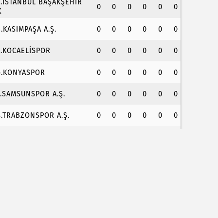
3.İSTANBUL BAŞAKŞEHİR
0
0
0
0
0
0
K
4.KASIMPAŞA A.Ş.
0
0
0
0
0
0
5.KOCAELİSPOR
0
0
0
0
0
0
6.KONYASPOR
0
0
0
0
0
0
7.SAMSUNSPOR A.Ş.
0
0
0
0
0
0
8.TRABZONSPOR A.Ş.
0
0
0
0
0
0