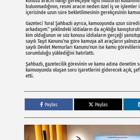
konusu aracın hangi gerekçeyle ilgili müdürün kullanımı
bulunmadığının, resmi aracın neden özel iş ve işlemler i
içerisinde uzun süre bekletilmesinin gerekçesinin kamuo
Gazeteci Tural Şahbazlı ayrıca, kamuoyunda uzun süredi
arkadaşım.” şeklindeki iddiaların da açıklığa kavuşturul
kim olduğunun ve söz konusu iddiaların gerçeği yansıtıp 
sayılı Taşıt Kanunu’na göre kamuya ait araçların yalnızc
sayılı Devlet Memurları Kanunu’nun ise kamu görevlile
sorumluluğu yüklediğini hatırlattı.
Şahbazlı, gazetecilik görevinin ve kamu adına denetim 
kamuoyunda oluşan soru işaretlerini giderecek açık, şef
etti.
Paylas
Paylas