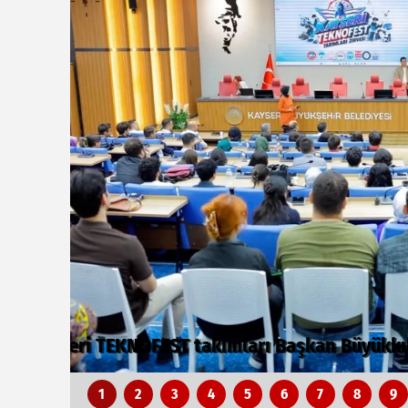
Kayseri Talas'ta her kapı çalınıyor
1
2
3
4
5
6
7
8
9