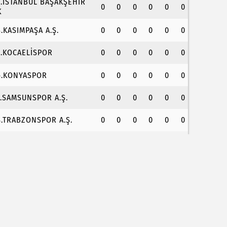
3.İSTANBUL BAŞAKŞEHİR
0
0
0
0
0
0
K
4.KASIMPAŞA A.Ş.
0
0
0
0
0
0
5.KOCAELİSPOR
0
0
0
0
0
0
6.KONYASPOR
0
0
0
0
0
0
7.SAMSUNSPOR A.Ş.
0
0
0
0
0
0
8.TRABZONSPOR A.Ş.
0
0
0
0
0
0
aşkan Vekili Şahin Biba: Bursa'nın geleceğini büt