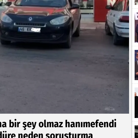
na bir şey olmaz hanımefendi
düre neden soruşturma