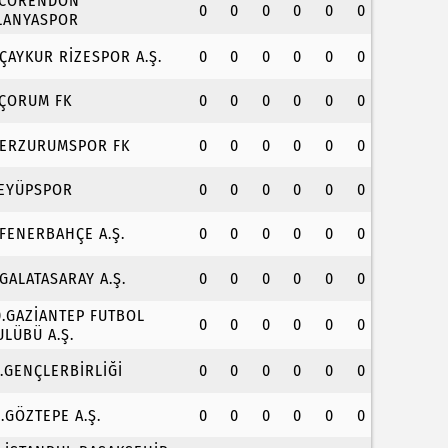
.CORENDON
0
0
0
0
0
0
LANYASPOR
.ÇAYKUR RİZESPOR A.Ş.
0
0
0
0
0
0
.ÇORUM FK
0
0
0
0
0
0
.ERZURUMSPOR FK
0
0
0
0
0
0
.EYÜPSPOR
0
0
0
0
0
0
.FENERBAHÇE A.Ş.
0
0
0
0
0
0
.GALATASARAY A.Ş.
0
0
0
0
0
0
0.GAZİANTEP FUTBOL
0
0
0
0
0
0
ULÜBÜ A.Ş.
1.GENÇLERBİRLİĞİ
0
0
0
0
0
0
2.GÖZTEPE A.Ş.
0
0
0
0
0
0