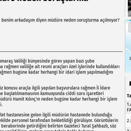
ndi benim arkadaşım diyen müdüre neden soruşturma açılmıyor?
3
nmaraş Valiliği bünyesinde görev yapan bazı şube
rağmen valiliğe ait resmi araçları özel işlerinde kullandıkları
ağmen bugüne kadar herhangi bir idari işlem yapılmadığını
söz konusu araçla ilgili yapılan başvurulara rağmen İl İdare
me başlatılmamasının kamuoyunda ciddi soru işaretleri
T
Müdürü Hamit Kılınç’ın neden bugüne kadar herhangi bir işlem
1
i.
F
devlet hastanesine gelen ilgili müdürün hastanede bulunduğu
ekilde personel tarafından bekletildiği görülüyor. Görüntülerin
2
a beraberinde getirdiğini belirten Gazeteci Tural Şahbazlı, söz