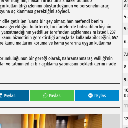
3
na verildiğinin, makam aracı tahsis hakkı bulunup
A
çin kullanıldığı izlenimi oluşturduğunun ve personelin araç
yuna açıklanması gerektiğini söyledi.
4
r dile getirilen “Bana bir şey olmaz, hanımefendi benim
ması gerektiğini belirterek, bu ifadelerde bahsedilen kişinin
5
yansıtmadığının yetkililer tarafından açıklanmasını istedi. 237
a kamu hizmetinin gerektirdiği amaçlarla kullanılabileceğini, 657
6
rine kamu mallarını koruma ve kamu yararına uygun kullanma
7
sorumluluğunun bir gereği olarak, Kahramanmaraş Valiliği’nin
faf ve tatmin edici bir açıklama yapmasını beklediklerini ifade
8
9
1
Paylas
Paylas
Paylas
K
1
1