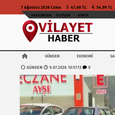
7 Ağustos 2026 Cuma
47,69 TL
54,99 TL
HAKKIMIZDA
İLETIŞIM
KÜNYE
GÜNDEM
EKONOMİ
SA
GÜNDEM
9.07.2026 10:57:13
0