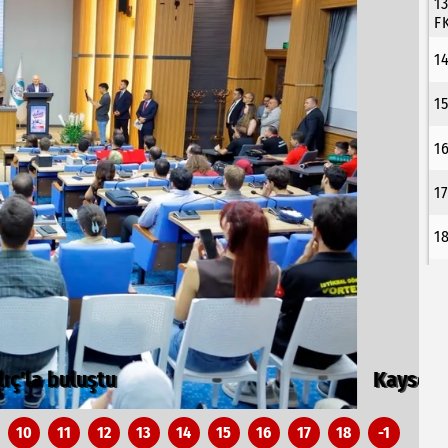
1
F
1
1
1
1
1
B
10
11
12
13
14
15
16
17
18
-1