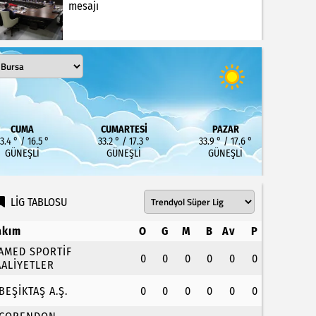
mesajı
CUMA
CUMARTESI
PAZAR
3.4 ° / 16.5 °
33.2 ° / 17.3 °
33.9 ° / 17.6 °
GÜNEŞLI
GÜNEŞLI
GÜNEŞLI
LİG TABLOSU
akım
O
G
M
B
Av
P
.AMED SPORTİF
0
0
0
0
0
0
AALİYETLER
.BEŞİKTAŞ A.Ş.
0
0
0
0
0
0