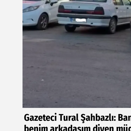
Gazeteci Tural Şahbazlı: Ba
benim arkadaşım diyen mü