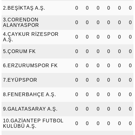
2.BEŞİKTAŞ A.Ş.
0
0
0
0
0
0
3.CORENDON
0
0
0
0
0
0
ALANYASPOR
4.ÇAYKUR RİZESPOR
0
0
0
0
0
0
A.Ş.
5.ÇORUM FK
0
0
0
0
0
0
6.ERZURUMSPOR FK
0
0
0
0
0
0
7.EYÜPSPOR
0
0
0
0
0
0
8.FENERBAHÇE A.Ş.
0
0
0
0
0
0
9.GALATASARAY A.Ş.
0
0
0
0
0
0
10.GAZİANTEP FUTBOL
0
0
0
0
0
0
KULÜBÜ A.Ş.