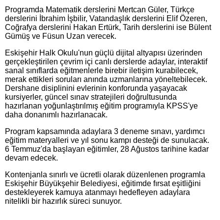
Programda Matematik derslerini Mertcan Güler, Türkçe
derslerini İbrahim İşbilir, Vatandaşlık derslerini Elif Özeren,
Coğrafya derslerini Hakan Ertürk, Tarih derslerini ise Bülent
Gümüş ve Füsun Uzan verecek.
Eskişehir Halk Okulu'nun güçlü dijital altyapısı üzerinden
gerçekleştirilen çevrim içi canlı derslerde adaylar, interaktif
sanal sınıflarda eğitmenlerle birebir iletişim kurabilecek,
merak ettikleri soruları anında uzmanlarına yöneltebilecek.
Dershane disiplinini evlerinin konforunda yaşayacak
kursiyerler, güncel sınav stratejileri doğrultusunda
hazırlanan yoğunlaştırılmış eğitim programıyla KPSS'ye
daha donanımlı hazırlanacak.
Program kapsamında adaylara 3 deneme sınavı, yardımcı
eğitim materyalleri ve yıl sonu kampı desteği de sunulacak.
6 Temmuz'da başlayan eğitimler, 28 Ağustos tarihine kadar
devam edecek.
Kontenjanla sınırlı ve ücretli olarak düzenlenen programla
Eskişehir Büyükşehir Belediyesi, eğitimde fırsat eşitliğini
destekleyerek kamuya atanmayı hedefleyen adaylara
nitelikli bir hazırlık süreci sunuyor.