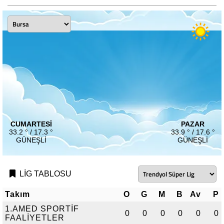
CUMARTESI
PAZAR
33.2 ° / 17.3 °
33.9 ° / 17.6 °
GÜNEŞLI
GÜNEŞLI
LİG TABLOSU
Takım
O
G
M
B
Av
P
1.AMED SPORTİF
0
0
0
0
0
0
FAALİYETLER