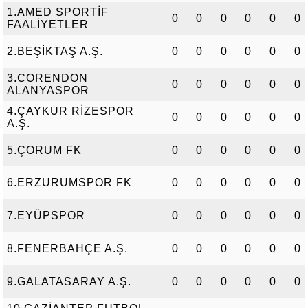
1.AMED SPORTİF
0
0
0
0
0
0
FAALİYETLER
2.BEŞİKTAŞ A.Ş.
0
0
0
0
0
0
3.CORENDON
0
0
0
0
0
0
ALANYASPOR
4.ÇAYKUR RİZESPOR
0
0
0
0
0
0
A.Ş.
5.ÇORUM FK
0
0
0
0
0
0
6.ERZURUMSPOR FK
0
0
0
0
0
0
7.EYÜPSPOR
0
0
0
0
0
0
8.FENERBAHÇE A.Ş.
0
0
0
0
0
0
9.GALATASARAY A.Ş.
0
0
0
0
0
0