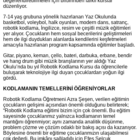
değerlendirebilmeleri için birbirinden farklı kurslar
düzenliyor.
7-14 yaş grubuna yönelik hazırlanan Yaz Okulunda
basketbol, voleybol, halk oyunları, modern dans, satranç,
robotik kodlama, İngilizce, resim ve çeşitli müzik eğitimleri
yer alıyor. Çocukların hem sosyal becerilerini geliştirmeleri
hem de ilgi duydukları alanlarda kendilerini keşfetmeleri
amacıyla hazırlanan program kapsamında eğitimler başladı.
Gitar, piyano, keman, çello, bateri, darbuka, erbane, bendir
ve hang drum gibi müzik branşlarının yer aldığı Yaz
Okulu’nda bu yıl Robotik Kodlama Kursu da öğrencilerle
buluşarak teknolojiye ilgi duyan çocuklardan yoğun ilgi
gördü.
KODLAMANIN TEMELLERİNİ ÖĞRENİYORLAR
Robotik Kodlama Öğretmeni Azra Şeşen, verilen eğitimin
çocukların gelişimi açısından önemli olduğunu belirterek;
“Robotik Kodlama eğitimi bizim için çok önemli. Bu eğitim
sayesinde çocuklarımız yalnızca kodlamanın temel
mantığını öğrenmiyor; aynı zamanda analitik düşünme,
problem çözme ve çözüm odaklı bir bakış açısı da kazanıyor.
Böylesine önemli bir eğitime çocuklarımızın ulaşabilmesi
çok değerli. Bu imkânı sağladığı için Efes Selçuk