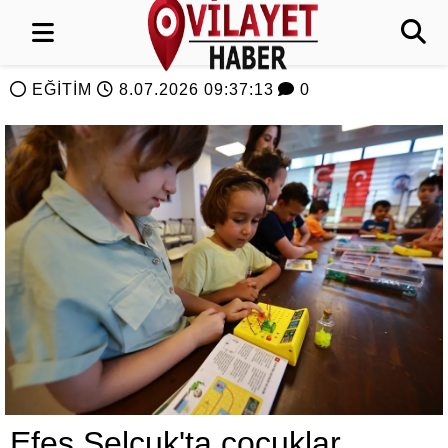
EĞİTİM
8.07.2026 09:37:13
0
Efes Selçuk'ta çocuklar