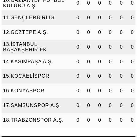
10.GAZİANTEP FUTBOL
0
0
0
0
0
0
KULÜBÜ A.Ş.
11.GENÇLERBİRLİĞİ
0
0
0
0
0
0
12.GÖZTEPE A.Ş.
0
0
0
0
0
0
13.İSTANBUL
0
0
0
0
0
0
BAŞAKŞEHİR FK
14.KASIMPAŞA A.Ş.
0
0
0
0
0
0
15.KOCAELİSPOR
0
0
0
0
0
0
16.KONYASPOR
0
0
0
0
0
0
17.SAMSUNSPOR A.Ş.
0
0
0
0
0
0
18.TRABZONSPOR A.Ş.
0
0
0
0
0
0