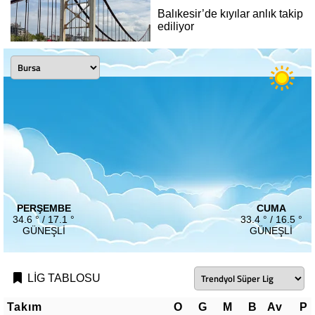
Balıkesir’de kıyılar anlık takip
ediliyor
PERŞEMBE
CUMA
34.6 ° / 17.1 °
33.4 ° / 16.5 °
GÜNEŞLI
GÜNEŞLI
LİG TABLOSU
Takım
O
G
M
B
Av
P