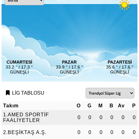
CUMARTESI
PAZAR
PAZARTESI
33.2 ° / 17.3 °
33.9 ° / 17.6 °
35.6 ° / 17.6 °
GÜNEŞLI
GÜNEŞLI
GÜNEŞLI
LİG TABLOSU
Takım
O
G
M
B
Av
P
1.AMED SPORTİF
0
0
0
0
0
0
FAALİYETLER
2.BEŞİKTAŞ A.Ş.
0
0
0
0
0
0