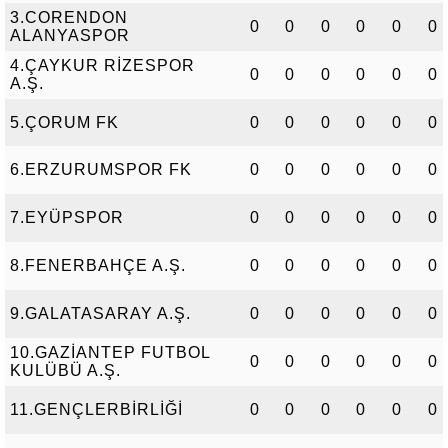
3.CORENDON
0
0
0
0
0
0
ALANYASPOR
4.ÇAYKUR RİZESPOR
0
0
0
0
0
0
A.Ş.
5.ÇORUM FK
0
0
0
0
0
0
6.ERZURUMSPOR FK
0
0
0
0
0
0
7.EYÜPSPOR
0
0
0
0
0
0
8.FENERBAHÇE A.Ş.
0
0
0
0
0
0
9.GALATASARAY A.Ş.
0
0
0
0
0
0
10.GAZİANTEP FUTBOL
0
0
0
0
0
0
KULÜBÜ A.Ş.
11.GENÇLERBİRLİĞİ
0
0
0
0
0
0