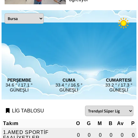
PERŞEMBE
CUMA
CUMARTESI
34.6 ° / 17.1 °
33.4 ° / 16.5 °
33.2 ° / 17.3 °
GÜNEŞLI
GÜNEŞLI
GÜNEŞLI
LİG TABLOSU
Takım
O
G
M
B
Av
P
1.AMED SPORTİF
0
0
0
0
0
0
FAALİYETLER