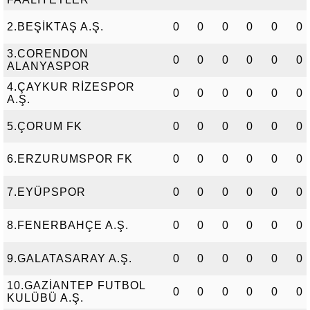
2.BEŞİKTAŞ A.Ş.
0
0
0
0
0
0
3.CORENDON
0
0
0
0
0
0
ALANYASPOR
4.ÇAYKUR RİZESPOR
0
0
0
0
0
0
A.Ş.
5.ÇORUM FK
0
0
0
0
0
0
6.ERZURUMSPOR FK
0
0
0
0
0
0
7.EYÜPSPOR
0
0
0
0
0
0
8.FENERBAHÇE A.Ş.
0
0
0
0
0
0
9.GALATASARAY A.Ş.
0
0
0
0
0
0
10.GAZİANTEP FUTBOL
0
0
0
0
0
0
KULÜBÜ A.Ş.