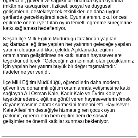
öğrenciler, güvenli ve sağlıklı bir ortamda oyun oynama
imkânına kavuşurken, fiziksel, sosyal ve duygusal
gelişimlerini destekleyecek etkinlikleri de daha uygun
şartlarda gerçekleştirebilecek. Oyun alanının, okul öncesi
eğitimde önemli yer tutan oyun temelli öğrenme süreçlerine
katkı sağlaması hedefleniyor.
Keşan İlçe Milli Eğitim Müdürlüğü tarafından yapılan
açıklamada, eğitime yapılan her yatırımın geleceğe yapılan
yatırım olduğuna dikkat çekildi. Açıklamada, eğitim
ortamlarının geliştirilmesine katkı sunan hayırseverlere
teşekkür edilerek, "Geleceğimizin teminatı olan çocuklarımız
için yapılan her yatırım büyük bir değer taşımaktadır."
ifadelerine yer verildi.
İlçe Milli Eğitim Müdürlüğü, öğrencilerin daha modern,
güvenli ve donanımlı eğitim ortamlarında yetişmesine katkı
sağlayan Ali Osman Kale, Kadir Kale ve Evrim Kale'ye
teşekkür ederek, eğitime gönül veren hayırseverlerin örnek
dayanışmasının artarak sürmesini temenni etti. Hayırsever
Kale Ailesi'nin desteğiyle hizmete giren çocuk oyun
parkının, öğrencilerin hem eğitim hem de sosyal
gelişimlerine önemli katkılar sunması bekleniyor.