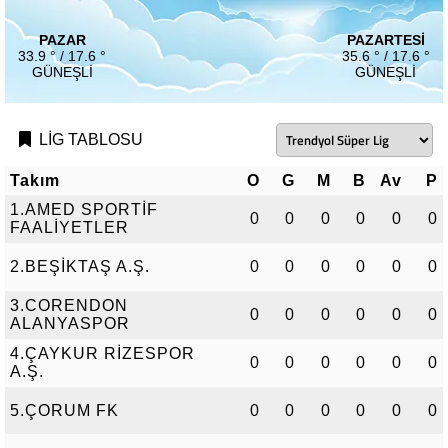
PAZAR
PAZARTESI
33.9 ° / 17.6 °
35.6 ° / 17.6 °
GÜNEŞLI
GÜNEŞLI
LİG TABLOSU
Takım
O
G
M
B
Av
P
1.AMED SPORTİF
0
0
0
0
0
0
FAALİYETLER
2.BEŞİKTAŞ A.Ş.
0
0
0
0
0
0
3.CORENDON
0
0
0
0
0
0
ALANYASPOR
4.ÇAYKUR RİZESPOR
0
0
0
0
0
0
A.Ş.
5.ÇORUM FK
0
0
0
0
0
0