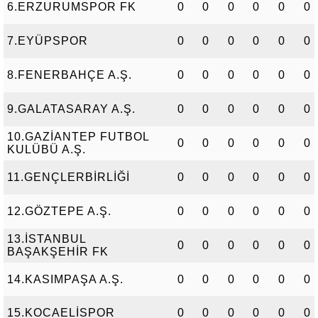
6.ERZURUMSPOR FK
0
0
0
0
0
0
7.EYÜPSPOR
0
0
0
0
0
0
8.FENERBAHÇE A.Ş.
0
0
0
0
0
0
9.GALATASARAY A.Ş.
0
0
0
0
0
0
10.GAZİANTEP FUTBOL
0
0
0
0
0
0
KULÜBÜ A.Ş.
11.GENÇLERBİRLİĞİ
0
0
0
0
0
0
12.GÖZTEPE A.Ş.
0
0
0
0
0
0
13.İSTANBUL
0
0
0
0
0
0
BAŞAKŞEHİR FK
14.KASIMPAŞA A.Ş.
0
0
0
0
0
0
15.KOCAELİSPOR
0
0
0
0
0
0