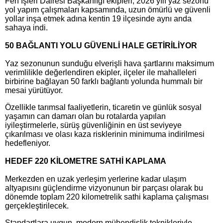
Fen İşleri Dairesi Başkanlığı ekipleri, 2026 yılı yaz sezonu
yol yapım çalışmaları kapsamında, uzun ömürlü ve güvenli
yollar inşa etmek adına kentin 19 ilçesinde aynı anda
sahaya indi.
50 BAĞLANTI YOLU GÜVENLİ HALE GETİRİLİYOR
Yaz sezonunun sunduğu elverişli hava şartlarını maksimum
verimlilikle değerlendiren ekipler, ilçeler ile mahalleleri
birbirine bağlayan 50 farklı bağlantı yolunda hummalı bir
mesai yürütüyor.
Özellikle tarımsal faaliyetlerin, ticaretin ve günlük sosyal
yaşamın can damarı olan bu rotalarda yapılan
iyileştirmelerle, sürüş güvenliğinin en üst seviyeye
çıkarılması ve olası kaza risklerinin minimuma indirilmesi
hedefleniyor.
HEDEF 220 KİLOMETRE SATHİ KAPLAMA
Merkezden en uzak yerleşim yerlerine kadar ulaşım
altyapısını güçlendirme vizyonunun bir parçası olarak bu
dönemde toplam 220 kilometrelik sathi kaplama çalışması
gerçekleştirilecek.
Standartlara uygun, modern mühendislik teknikleriyle